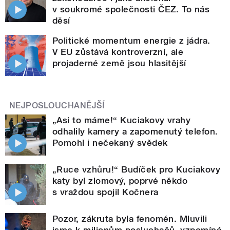
v soukromé společnosti ČEZ. To nás
děsí
Politické momentum energie z jádra.
V EU zůstává kontroverzní, ale
projaderné země jsou hlasitější
NEJPOSLOUCHANĚJŠÍ
„Asi to máme!“ Kuciakovy vrahy
odhalily kamery a zapomenutý telefon.
Pomohl i nečekaný svědek
„Ruce vzhůru!“ Budíček pro Kuciakovy
katy byl zlomový, poprvé někdo
s vraždou spojil Kočnera
Pozor, zákruta byla fenomén. Mluvili
jsme k milionům posluchačů, vzpomíná