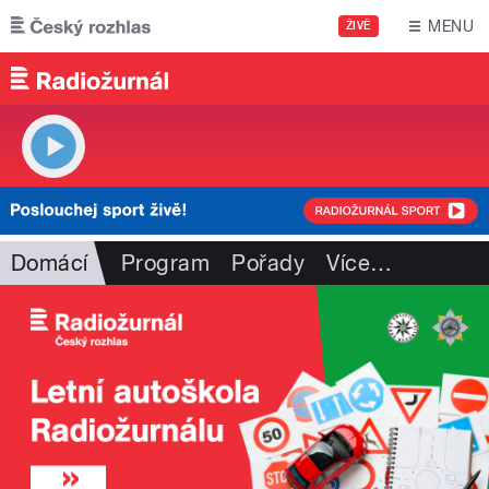
Přejít k hlavnímu obsahu
MENU
ŽIVĚ
Domácí
Program
Pořady
Více
…