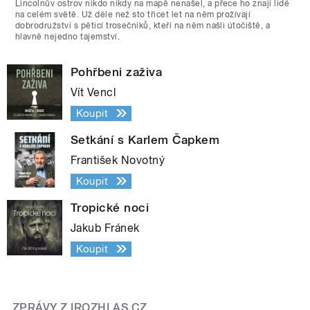
Lincolnův ostrov nikdo nikdy na mapě nenašel, a přece ho znají lidé
na celém světě. Už déle než sto třicet let na něm prožívají
dobrodružství s pěticí trosečníků, kteří na něm našli útočiště, a
hlavně nejedno tajemství.
Pohřbeni zaživa
Vít Vencl
Koupit
Setkání s Karlem Čapkem
František Novotný
Koupit
Tropické noci
Jakub Fránek
Koupit
ZPRÁVY Z IROZHLAS.CZ