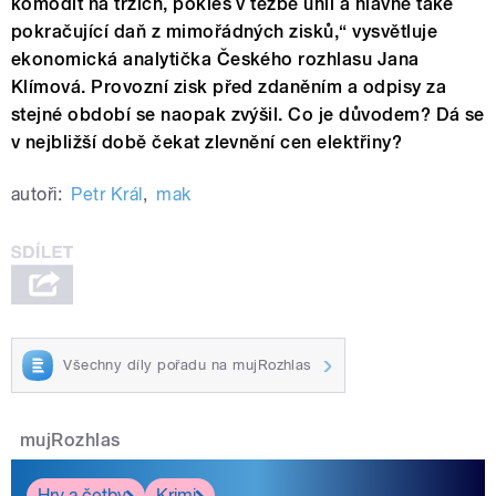
komodit na trzích, pokles v těžbě uhlí a hlavně také
pokračující daň z mimořádných zisků,“ vysvětluje
ekonomická analytička Českého rozhlasu Jana
Klímová. Provozní zisk před zdaněním a odpisy za
stejné období se naopak zvýšil. Co je důvodem? Dá se
v nejbližší době čekat zlevnění cen elektřiny?
autoři:
Petr Král
,
mak
Všechny díly pořadu na mujRozhlas
mujRozhlas
Hry a četby
Krimi