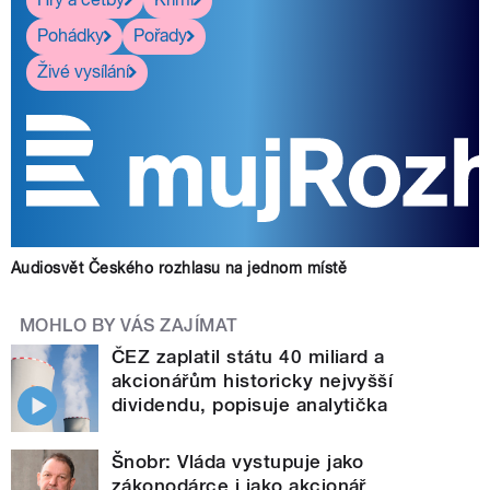
Pohádky
Pořady
Živé vysílání
Audiosvět Českého rozhlasu na jednom místě
MOHLO BY VÁS ZAJÍMAT
ČEZ zaplatil státu 40 miliard a
akcionářům historicky nejvyšší
dividendu, popisuje analytička
Šnobr: Vláda vystupuje jako
zákonodárce i jako akcionář