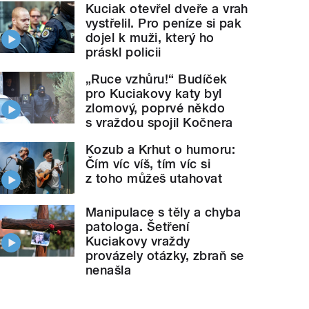
Kuciak otevřel dveře a vrah
vystřelil. Pro peníze si pak
dojel k muži, který ho
práskl policii
„Ruce vzhůru!“ Budíček
pro Kuciakovy katy byl
zlomový, poprvé někdo
s vraždou spojil Kočnera
Kozub a Krhut o humoru:
Čím víc víš, tím víc si
z toho můžeš utahovat
Manipulace s těly a chyba
patologa. Šetření
Kuciakovy vraždy
provázely otázky, zbraň se
nenašla