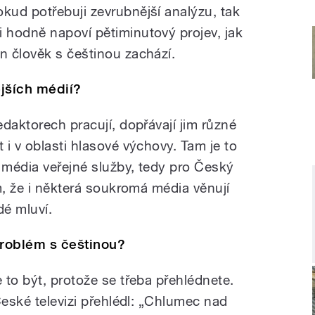
okud potřebuji zevrubnější analýzu, tak
i hodně napoví pětiminutový projev, jak
en člověk s češtinou zachází.
jších médií?
daktorech pracují, dopřávají jim různé
i v oblasti hlasové výchovy. Tam je to
 média veřejné služby, tedy pro Český
m, že i některá soukromá média věnují
dé mluví.
roblém s češtinou?
to být, protože se třeba přehlédnete.
České televizi přehlédl: „Chlumec nad