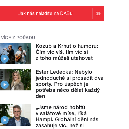
Jak nás naladíte na DABu
VÍCE Z POŘADU
Kozub a Krhut o humoru:
Čím víc víš, tím víc si
z toho můžeš utahovat
Ester Ledecká: Nebylo
jednoduché si prosadit dva
sporty. Pro úspěch je
potřeba něco dělat každý
den
„Jsme národ hobitů
v salátové míse, říká
Hampl. Globální dění nás
zasahuje víc, než si