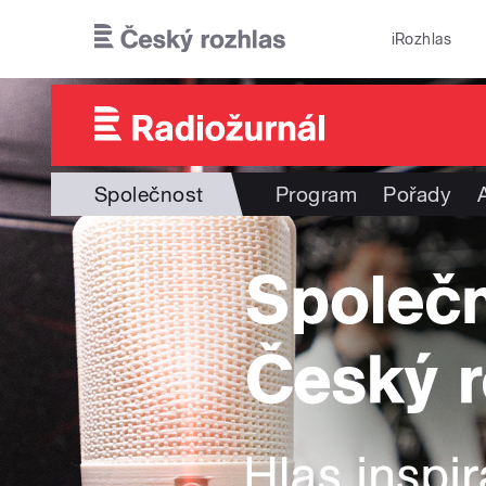
Přejít k hlavnímu obsahu
iRozhlas
Společnost
Program
Pořady