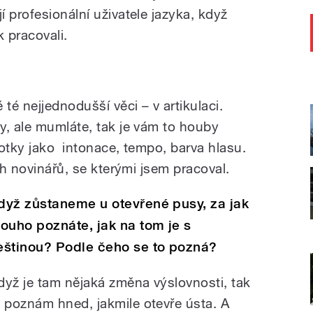
 profesionální uživatele jazyka, když
k pracovali.
té nejjednodušší věci – v artikulaci.
y, ale mumláte, tak je vám to houby
notky jako intonace, tempo, barva hlasu.
ch novinářů, se kterými jsem pracoval.
dyž zůstaneme u otevřené pusy, za jak
louho poznáte, jak na tom je s
eštinou? Podle čeho se to pozná?
dyž je tam nějaká změna výslovnosti, tak
o poznám hned, jakmile otevře ústa. A