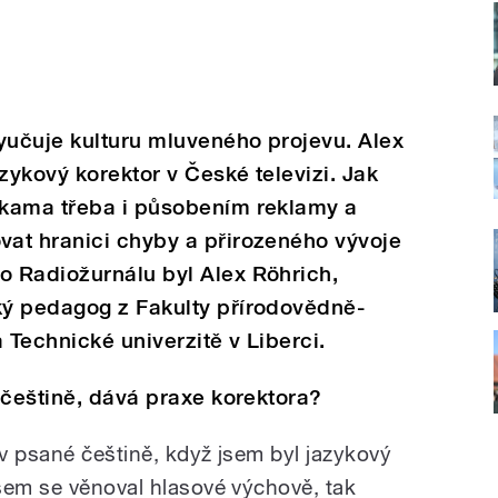
yučuje kulturu mluveného projevu. Alex
zykový korektor v České televizi. Jak
ukama třeba i působením reklamy a
at hranici chyby a přirozeného vývoje
 Radiožurnálu byl Alex Röhrich,
ý pedagog z Fakulty přírodovědně-
Technické univerzitě v Liberci.
 češtině, dává praxe korektora?
v psané češtině, když jsem byl jazykový
sem se věnoval hlasové výchově, tak