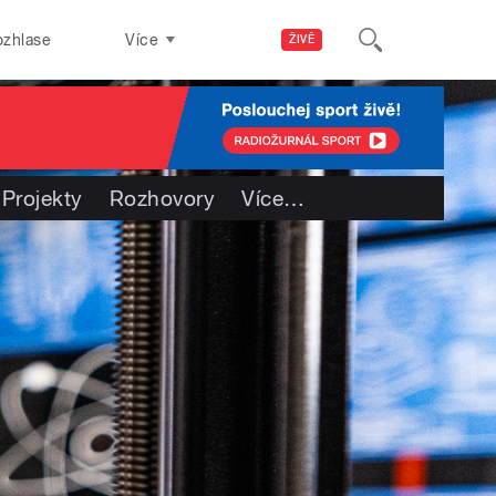
ozhlase
Více
ŽIVĚ
Projekty
Rozhovory
Více
…