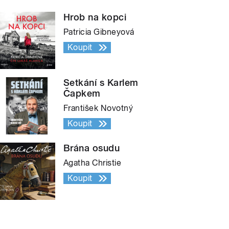
Hrob na kopci
Patricia Gibneyová
Koupit
Setkání s Karlem
Čapkem
František Novotný
Koupit
Brána osudu
Agatha Christie
Koupit