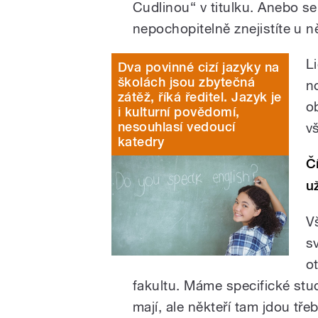
Cudlinou“ v titulku. Anebo se
nepochopitelně znejistíte u n
L
Dva povinné cizí jazyky na
školách jsou zbytečná
n
zátěž, říká ředitel. Jazyk je
o
i kulturní povědomí,
nesouhlasí vedoucí
v
katedry
Č
u
V
sv
o
fakultu. Máme specifické stu
mají, ale někteří tam jdou třeb