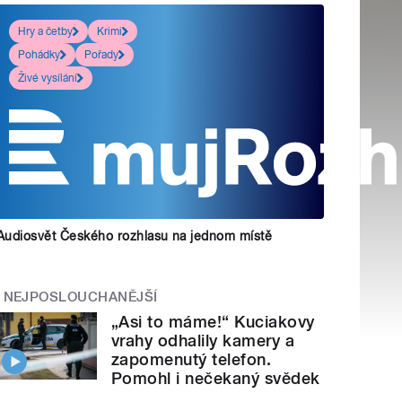
Hry a četby
Krimi
Pohádky
Pořady
Živé vysílání
Audiosvět Českého rozhlasu na jednom místě
NEJPOSLOUCHANĚJŠÍ
„Asi to máme!“ Kuciakovy
vrahy odhalily kamery a
zapomenutý telefon.
Pomohl i nečekaný svědek