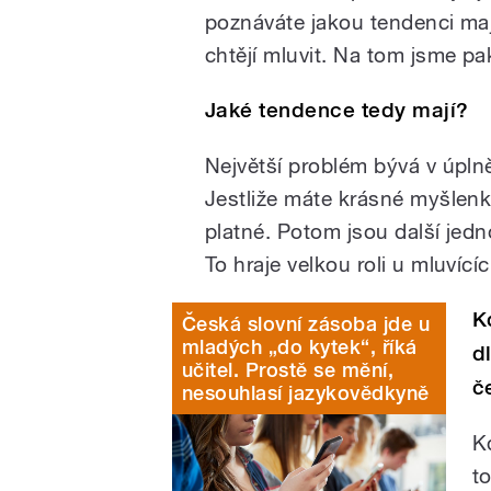
poznáváte jakou tendenci mají
chtějí mluvit. Na tom jsme pa
Jaké tendence tedy mají?
Největší problém bývá v úplně 
Jestliže máte krásné myšlenk
platné. Potom jsou další jed
To hraje velkou roli u mluvící
K
Česká slovní zásoba jde u
mladých „do kytek“, říká
d
učitel. Prostě se mění,
č
nesouhlasí jazykovědkyně
K
t