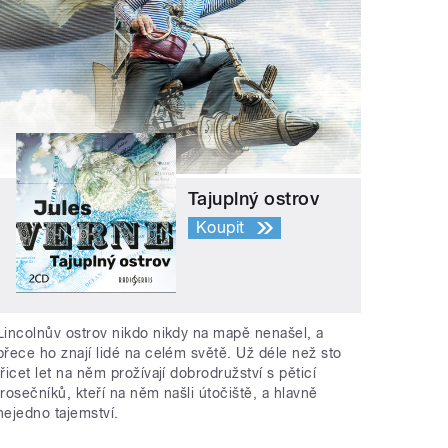
Tajuplný ostrov
Koupit
Lincolnův ostrov nikdo nikdy na mapě nenašel, a
přece ho znají lidé na celém světě. Už déle než sto
třicet let na něm prožívají dobrodružství s pěticí
trosečníků, kteří na něm našli útočiště, a hlavně
nejedno tajemství.