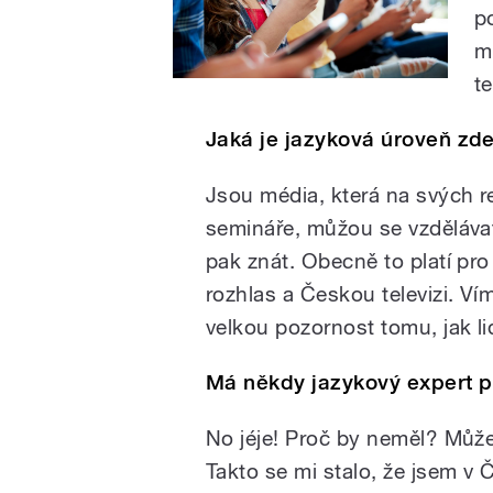
p
m
t
Jaká je jazyková úroveň zde
Jsou média, která na svých re
semináře, můžou se vzdělávat 
pak znát. Obecně to platí pro
rozhlas a Českou televizi. Ví
velkou pozornost tomu, jak li
Má někdy jazykový expert p
No jéje! Proč by neměl? Může 
Takto se mi stalo, že jsem v 