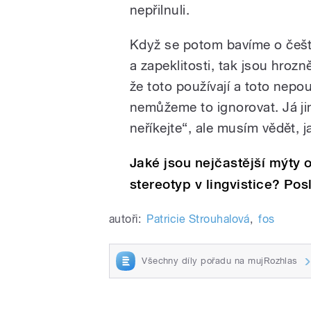
nepřilnuli.
Když se potom bavíme o češt
a zapeklitosti, tak jsou hrozn
že toto používají a toto nepou
nemůžeme to ignorovat. Já jim
neříkejte“, ale musím vědět, ja
Jaké jsou nejčastější mýty 
stereotyp v lingvistice? Pos
autoři:
Patricie Strouhalová
,
fos
Všechny díly pořadu na mujRozhlas