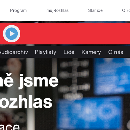
Program
mujRozhlas
Stanice
O r
Audioarchiv
Playlisty
Lidé
Kamery
O nás