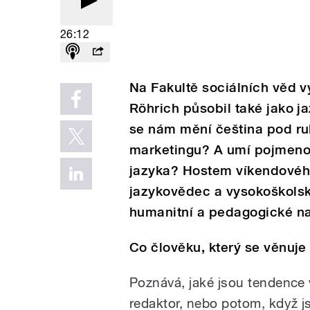
26:12
Na Fakultě sociálních věd v
Röhrich působil také jako ja
se nám mění čeština pod r
marketingu? A umí pojmenov
jazyka? Hostem víkendového
jazykovědec a vysokoškolsk
humanitní a pedagogické na 
Co člověku, který se věnuje
Poznává, jaké jsou tendence 
redaktor, nebo potom, když j