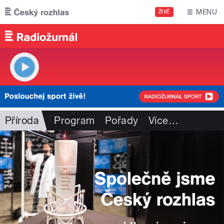
Přejít k hlavnímu obsahu
MENU
ŽIVĚ
Příroda
Program
Pořady
Více
…