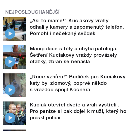
NEJPOSLOUCHANĚJŠÍ
„Asi to máme!“ Kuciakovy vrahy
odhalily kamery a zapomenutý telefon.
Pomohl i nečekaný svědek
Manipulace s těly a chyba patologa.
Šetření Kuciakovy vraždy provázely
otázky, zbraň se nenašla
„Ruce vzhůru!“ Budíček pro Kuciakovy
katy byl zlomový, poprvé někdo
s vraždou spojil Kočnera
Kuciak otevřel dveře a vrah vystřelil.
Pro peníze si pak dojel k muži, který ho
práskl policii