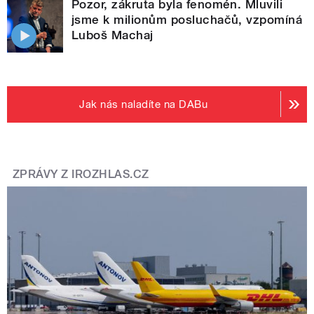
Pozor, zákruta byla fenomén. Mluvili
jsme k milionům posluchačů, vzpomíná
Luboš Machaj
Jak nás naladíte na DABu
ZPRÁVY Z IROZHLAS.CZ