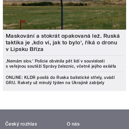
Maskování a stokrát opakovaná lež. Ruská
taktika je ‚kdo ví, jak to bylo‘, říká o dronu
v Lipsku Bříza
‚Nemám slov.‘ Policie obvinila pět lidí v souvislosti
s veřejnou soutěží Správy železnic, včetně jejího exšéfa
ONLINE: KLDR posílá do Ruska balistické střely, uvádí
GRU. Rakety už minulý týden na Ukrajině zabíjely
Český rozhlas
O nás