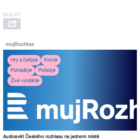
mujRozhlas
Hry a četby
Krimi
Pohádky
Pořady
Živé vysílání
Audiosvět Českého rozhlasu na jednom místě