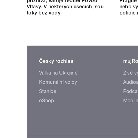
příznivá, varuje ředitel Povodí
Prague 
Vltavy. V některých úsecích jsou
nebo vy
toky bez vody
policie
Český rozhlas
mujRo
Válka na Ukrajině
Živé v
Komunální volby
Audioa
Stanice
Podca
eShop
Mobiln