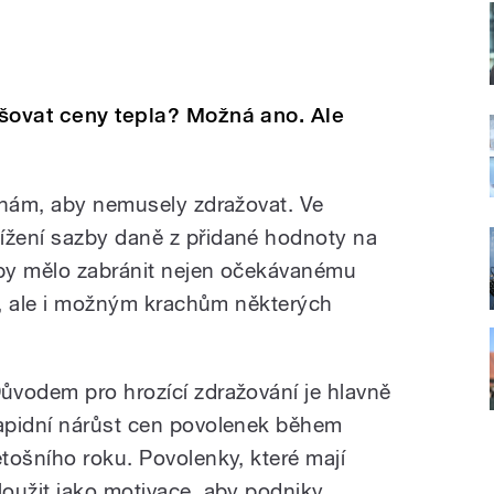
yšovat ceny tepla? Možná ano. Ale
rnám, aby nemusely zdražovat. Ve
žení sazby daně z přidané hodnoty na
 by mělo zabránit nejen očekávanému
ce, ale i možným krachům některých
ůvodem pro hrozící zdražování je hlavně
apidní nárůst cen povolenek během
etošního roku. Povolenky, které mají
loužit jako motivace, aby podniky