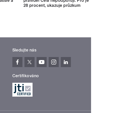
assie a
pravidel Češi nepodporují. Pro je
28 procent, ukazuje průzkum
Sledujte nás
Certifikováno