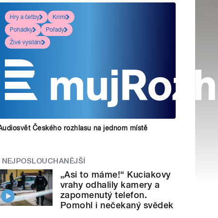
Hry a četby
Krimi
Pohádky
Pořady
Živé vysílání
Audiosvět Českého rozhlasu na jednom místě
NEJPOSLOUCHANĚJŠÍ
„Asi to máme!“ Kuciakovy
vrahy odhalily kamery a
zapomenutý telefon.
Pomohl i nečekaný svědek