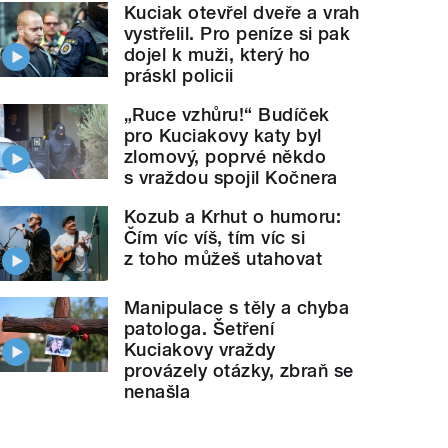
Kuciak otevřel dveře a vrah
vystřelil. Pro peníze si pak
dojel k muži, který ho
práskl policii
„Ruce vzhůru!“ Budíček
pro Kuciakovy katy byl
zlomový, poprvé někdo
s vraždou spojil Kočnera
Kozub a Krhut o humoru:
Čím víc víš, tím víc si
z toho můžeš utahovat
Manipulace s těly a chyba
patologa. Šetření
Kuciakovy vraždy
provázely otázky, zbraň se
nenašla