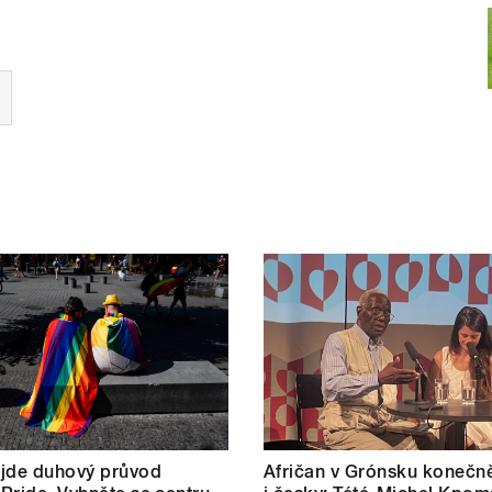
 jde duhový průvod
Afričan v Grónsku konečn