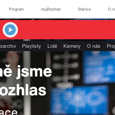
Program
mujRozhlas
Stanice
O r
oarchiv
Playlisty
Lidé
Kamery
O nás
Pro