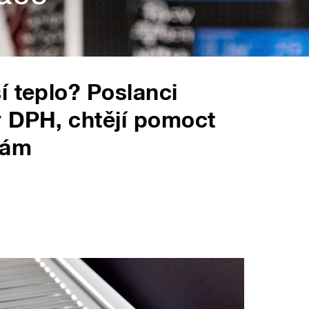
í teplo? Poslanci
y DPH, chtějí pomoct
nám