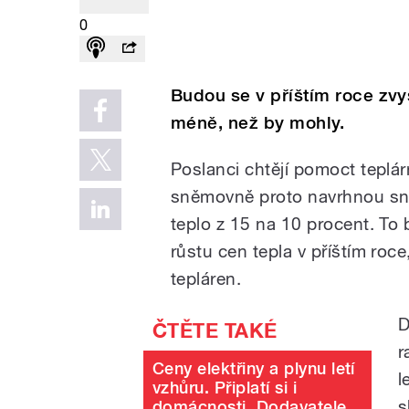
0
Budou se v příštím roce zv
méně, než by mohly.
Poslanci chtějí pomoct teplá
sněmovně proto navrhnou sní
teplo z 15 na 10 procent. To
růstu cen tepla v příštím ro
tepláren.
D
r
Ceny elektřiny a plynu letí
l
vzhůru. Připlatí si i
s
domácnosti. Dodavatele