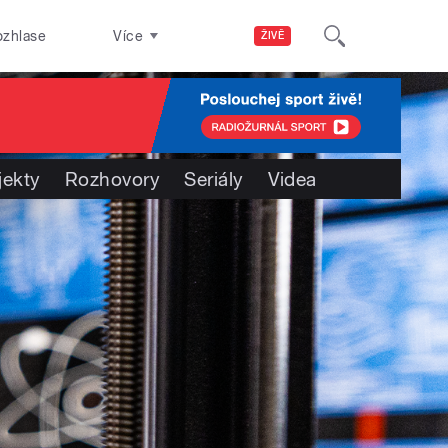
ozhlase
Více
ŽIVĚ
jekty
Rozhovory
Seriály
Videa