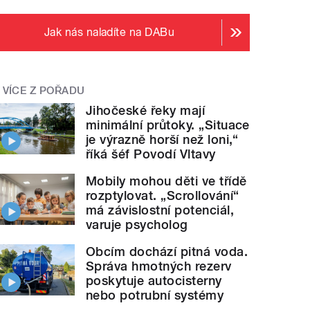
Jak nás naladíte na DABu
VÍCE Z POŘADU
Jihočeské řeky mají
minimální průtoky. „Situace
je výrazně horší než loni,“
říká šéf Povodí Vltavy
Mobily mohou děti ve třídě
rozptylovat. „Scrollování“
má závislostní potenciál,
varuje psycholog
Obcím dochází pitná voda.
Správa hmotných rezerv
poskytuje autocisterny
nebo potrubní systémy