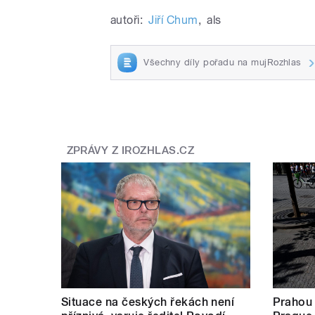
autoři:
Jiří Chum
,
als
Všechny díly pořadu na mujRozhlas
ZPRÁVY Z IROZHLAS.CZ
Situace na českých řekách není
Prahou