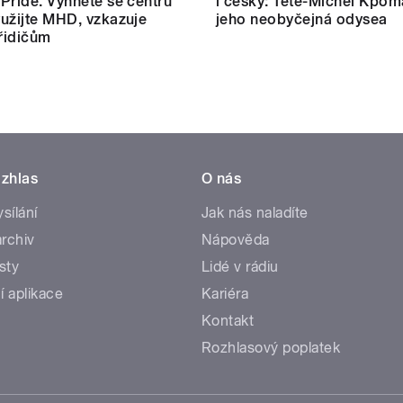
Pride. Vyhněte se centru
i česky: Tété-Michel Kpom
užijte MHD, vzkazuje
jeho neobyčejná odysea
 řidičům
zhlas
O nás
ysílání
Jak nás naladíte
rchiv
Nápověda
sty
Lidé v rádiu
í aplikace
Kariéra
Kontakt
Rozhlasový poplatek