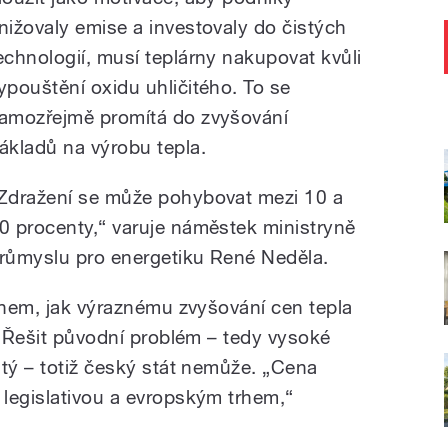
nižovaly emise a investovaly do čistých
echnologií, musí teplárny nakupovat kvůli
ypouštění oxidu uhličitého. To se
amozřejmě promítá do zvyšování
ákladů na výrobu tepla.
Zdražení se může pohybovat mezi 10 a
0 procenty,“ varuje náměstek ministryně
růmyslu pro energetiku René Neděla.
vrhem, jak výraznému zvyšování cen tepla
. Řešit původní problém – tedy vysoké
itý – totiž český stát nemůže. „Cena
legislativou a evropským trhem,“