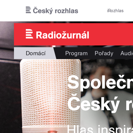
Přejít k hlavnímu obsahu
iRozhlas
Domácí
Program
Pořady
Audi