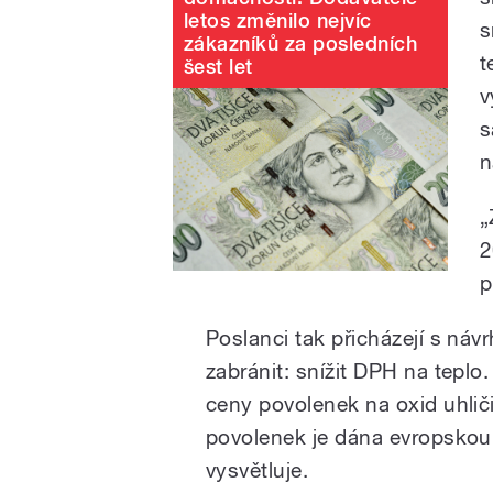
letos změnilo nejvíc
s
zákazníků za posledních
t
šest let
v
s
n
„
2
p
Poslanci tak přicházejí s ná
zabránit: snížit DPH na teplo
ceny povolenek na oxid uhlič
povolenek je dána evropskou 
vysvětluje.