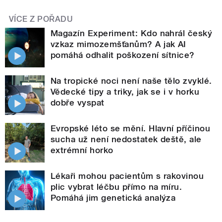
VÍCE Z POŘADU
Magazín Experiment: Kdo nahrál český
vzkaz mimozemšťanům? A jak AI
pomáhá odhalit poškození sítnice?
Na tropické noci není naše tělo zvyklé.
Vědecké tipy a triky, jak se i v horku
dobře vyspat
Evropské léto se mění. Hlavní příčinou
sucha už není nedostatek deště, ale
extrémní horko
Lékaři mohou pacientům s rakovinou
plic vybrat léčbu přímo na míru.
Pomáhá jim genetická analýza