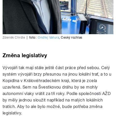
Zdeněk Chrdle
|
foto:
Ondřej Vaňura
,
Český rozhlas
Změna legislativy
Vývojáři tak mají stále ještě část práce před sebou. Celý
systém vývojáři brzy přesunou na jinou lokální trať, a to u
Kopidlna v Královéhradeckém kraji, která je zcela
uzavřená. Sem na Švestkovou dráhu by se mohly
autonomní vlaky vrátit za tři roky. Podle společnosti AŽD
by měly jednou sloužit například na malých lokálních
tratích. Aby to ale bylo možné, bude potřeba změna
legislativy.