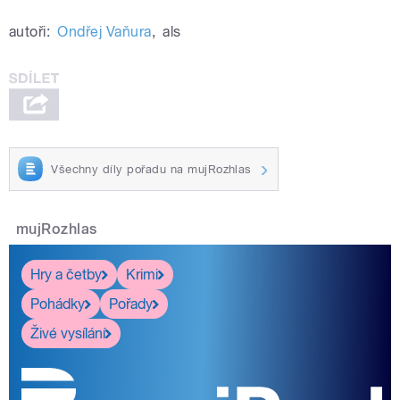
autoři:
Ondřej Vaňura
,
als
Všechny díly pořadu na mujRozhlas
mujRozhlas
Hry a četby
Krimi
Pohádky
Pořady
Živé vysílání