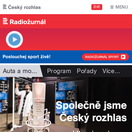
Přejít k hlavnímu obsahu
MENU
ŽIVĚ
Auta a motorismus
Program
Pořady
Více
…