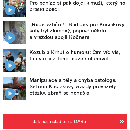
Pro peníze si pak dojel k muži, který ho
práskl policii
„Ruce vzhůru!“ Budíček pro Kuciakovy
katy byl zlomový, poprvé někdo
s vraždou spojil Kočnera
Kozub a Krhut o humoru: Čím víc víš,
tím víc si z toho můžeš utahovat
Manipulace s těly a chyba patologa.
Šetření Kuciakovy vraždy provázely
otázky, zbraň se nenašla
Jak nás naladíte na DABu