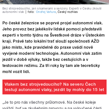
Bez strojvedoucího, jen s kamerami a senzory. Experti v Česku zkouší
autonomní vlak
|
foto:
Ondřej Vaňura
,
Český rozhlas
Po české železnice se poprvé projel autonomní vlak.
Jeho provoz bez jakékoliv lidské pomoci představili
experti v tomto týdnu na Švestkové dráze v Ústeckém
kraji. Právě tato lokální trať slouží společnosti AŽD
jako místo, kde pravidelně do praxe uvádí nově
vyvíjené moderní technologie. Autonomní vlak zatím
jezdil v době výluky, takže bez cestujících a v
testovacím režimu. Za tři roky by tam ale teoreticky
mohl vozit lidi.
Vlakem bez strojvedoucího? Na severu Čech
testují autonomní vlaky, jezdit by mohly do 15 let
„Je to pro nás všechny průlomové. Na české koleje
vyjíždí, byť ve zkušebním provozu a na vyloučené části