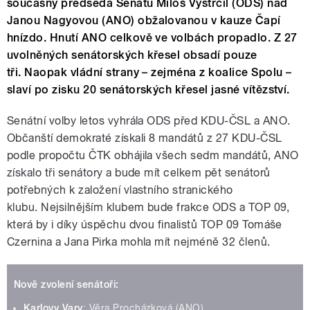
současný předseda Senátu Miloš Vystrčil (ODS) nad
Janou Nagyovou (ANO) obžalovanou v kauze Čapí
hnízdo. Hnutí ANO celkově ve volbách propadlo. Z 27
uvolněných senátorských křesel obsadí pouze
tři. Naopak vládní strany – zejména z koalice Spolu –
slaví po zisku 20 senátorských křesel jasné vítězství.
Senátní volby letos vyhrála ODS před KDU-ČSL a ANO.
Občanští demokraté získali 8 mandátů z 27 KDU-ČSL
podle propočtu ČTK obhájila všech sedm mandátů, ANO
získalo tři senátory a bude mít celkem pět senátorů
potřebných k založení vlastního stranického
klubu. Nejsilnějším klubem bude frakce ODS a TOP 09,
která by i díky úspěchu dvou finalistů TOP 09 Tomáše
Czernina a Jana Pirka mohla mít nejméně 32 členů.
Nově zvolení senátoři:
Karlovy Vary
: Věra Procházková (ANO)