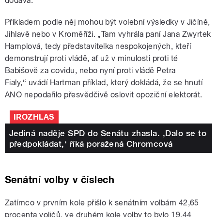
dodává.
Příkladem podle něj mohou být volební výsledky v Jičíně,
Jihlavě nebo v Kroměříži. „Tam vyhrála paní Jana Zwyrtek
Hamplová, tedy představitelka nespokojených, kteří
demonstrují proti vládě, ať už v minulosti proti té
Babišově za covidu, nebo nyní proti vládě Petra
Fialy,“ uvádí Hartman příklad, který dokládá, že se hnutí
ANO nepodařilo přesvědčivě oslovit opoziční elektorát.
IROZHLAS
Jediná naděje SPD do Senátu zhasla. ‚Dalo se to
předpokládat,‘ říká poražená Chromcová
Senátní volby v číslech
Zatímco v prvním kole přišlo k senátním volbám 42,65
procenta voličů, ve druhém kole volby to bylo 19,44