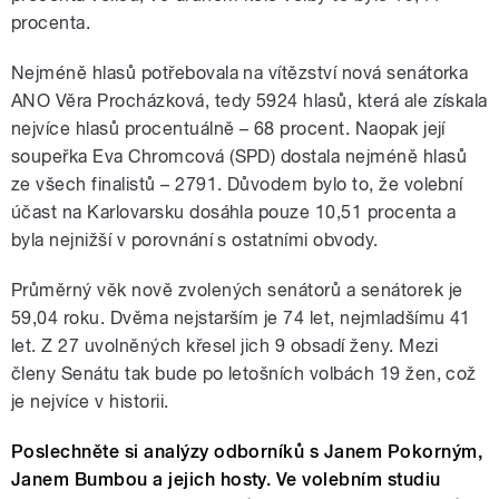
procenta.
Nejméně hlasů potřebovala na vítězství nová senátorka
ANO Věra Procházková, tedy 5924 hlasů, která ale získala
nejvíce hlasů procentuálně – 68 procent. Naopak její
soupeřka Eva Chromcová (SPD) dostala nejméně hlasů
ze všech finalistů – 2791. Důvodem bylo to, že volební
účast na Karlovarsku dosáhla pouze 10,51 procenta a
byla nejnižší v porovnání s ostatními obvody.
Průměrný věk nově zvolených senátorů a senátorek je
59,04 roku. Dvěma nejstarším je 74 let, nejmladšímu 41
let. Z 27 uvolněných křesel jich 9 obsadí ženy.
Mezi
členy Senátu tak bude po letošních volbách 19 žen, což
je nejvíce v historii.
Poslechněte si analýzy odborníků s Janem Pokorným,
Janem Bumbou a jejich hosty. Ve volebním studiu