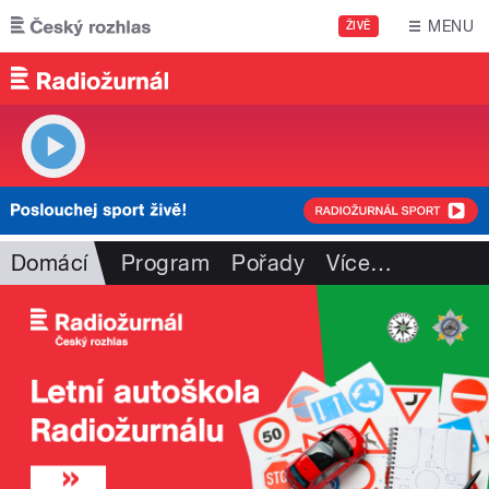
Přejít k hlavnímu obsahu
MENU
ŽIVĚ
Domácí
Program
Pořady
Více
…