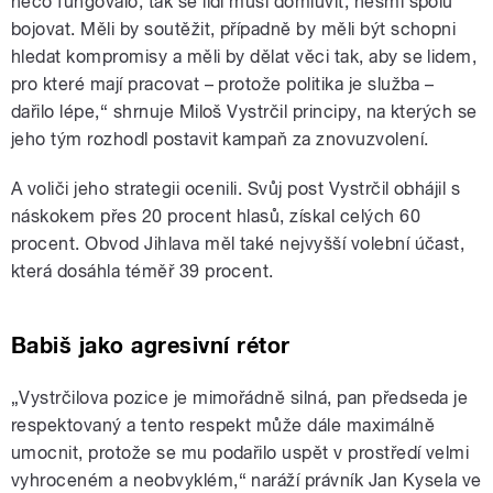
něco fungovalo, tak se lidi musí domluvit, nesmí spolu
bojovat. Měli by soutěžit, případně by měli být schopni
hledat kompromisy a měli by dělat věci tak, aby se lidem,
pro které mají pracovat – protože politika je služba –
dařilo lépe,“ shrnuje Miloš Vystrčil principy, na kterých se
jeho tým rozhodl postavit kampaň za znovuzvolení.
A voliči jeho strategii ocenili. Svůj post Vystrčil obhájil s
náskokem přes 20 procent hlasů, získal celých 60
procent. Obvod Jihlava měl také nejvyšší volební účast,
která dosáhla téměř 39 procent.
Babiš jako agresivní rétor
„Vystrčilova pozice je mimořádně silná, pan předseda je
respektovaný a tento respekt může dále maximálně
umocnit, protože se mu podařilo uspět v prostředí velmi
vyhroceném a neobvyklém,“ naráží právník Jan Kysela ve