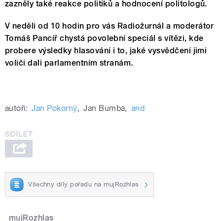
zazněly také reakce politiků a hodnocení politologů.
V neděli od 10 hodin pro vás Radiožurnál a moderátor
Tomáš Pancíř chystá povolební speciál s vítězi, kde
probere výsledky hlasování i to, jaké vysvědčení jimi
voliči dali parlamentním stranám.
autoři:
Jan Pokorný
,
Jan Bumba
,
and
785850262660310
Všechny díly pořadu na mujRozhlas
mujRozhlas