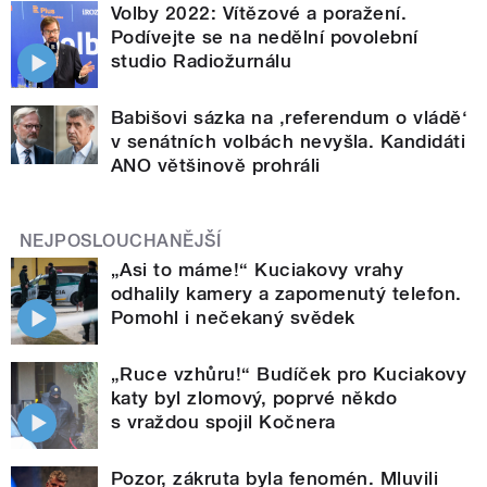
Volby 2022: Vítězové a poražení.
Podívejte se na nedělní povolební
studio Radiožurnálu
Babišovi sázka na ‚referendum o vládě‘
v senátních volbách nevyšla. Kandidáti
ANO většinově prohráli
NEJPOSLOUCHANĚJŠÍ
„Asi to máme!“ Kuciakovy vrahy
odhalily kamery a zapomenutý telefon.
Pomohl i nečekaný svědek
„Ruce vzhůru!“ Budíček pro Kuciakovy
katy byl zlomový, poprvé někdo
s vraždou spojil Kočnera
Pozor, zákruta byla fenomén. Mluvili