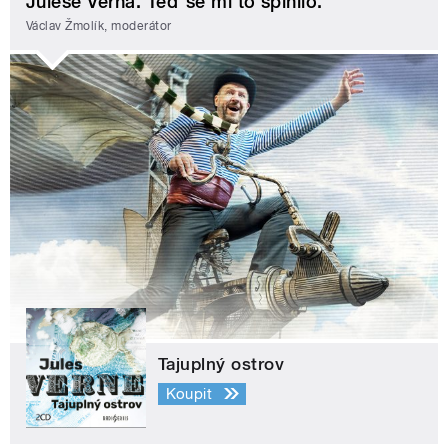
Julese Verna. Teď se mi to splnilo.
Václav Žmolík, moderátor
Tajuplný ostrov
Koupit