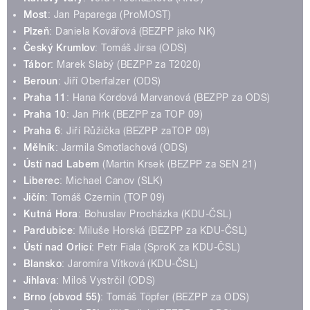
Most
: Jan Paparega (ProMOST)
Plzeň
: Daniela Kovářová (BEZPP jako NK)
Český Krumlov
: Tomáš Jirsa (ODS)
Tábor
: Marek Slabý (BEZPP za T2020)
Beroun
: Jiří Oberfalzer (ODS)
Praha 11
: Hana Kordová Marvanová (BEZPP za ODS)
Praha 10
: Jan Pirk (BEZPP za TOP 09)
Praha 6
: Jiří Růžička (BEZPP zaTOP 09)
Mělník
: Jarmila Smotlachová (ODS)
Ústí nad Labem
(Martin Krsek (BEZPP za SEN 21)
Liberec
: Michael Canov (SLK)
Jičín
: Tomáš Czernin (TOP 09)
Kutná Hora
: Bohuslav Procházka (KDU-ČSL)
Pardubice
: Miluše Horská (BEZPP za KDU-ČSL)
Ústí nad Orlicí
: Petr Fiala (SproK za KDU-ČSL)
Blansko
: Jaromíra Vítková (KDU-ČSL)
Jihlava
: Miloš Vystrčil (ODS)
Brno (obvod 55)
: Tomáš Töpfer (BEZPP za ODS)