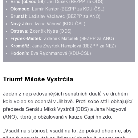
Brno (obvod 58)
:
Jiří Dušek (BEZPP za ODS)
Olomouc
: Lumír Kantor (BEZPP za KDU-ČSL)
Bruntál
: Ladislav Václavec (BEZPP za ANO)
Nový Jičín
: Ivana Váňová (KDU-ČSL)
Ostrava
: Zdeněk Nytra (ODS)
Frýdek-Místek
: Zdeněk Matušek (BEZPP za ANO)
Kroměříž
: Jana Zwyrtek Hamplová (BEZPP za NEZ)
Hodonín
: Eva Rajchmanová (KDU-ČSL)
Triumf Miloše Vystrčila
Jeden z nejsledovanějších senátních duelů ve druhém
kole voleb se odehrál v Jihlavě. Proti sobě stáli obhajující
předseda Senátu Miloš Vystrčil (ODS) a Jana Nagyová
(ANO), která je obžalovaná v kauze Čapí hnízdo.
„Vsadit na slušnost, vsadit na to, že pokud chceme, aby