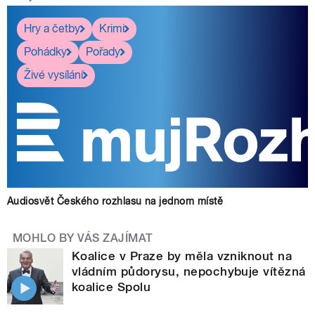
Hry a četby
Krimi
Pohádky
Pořady
Živé vysílání
Audiosvět Českého rozhlasu na jednom místě
MOHLO BY VÁS ZAJÍMAT
Koalice v Praze by měla vzniknout na
vládním půdorysu, nepochybuje vítězná
koalice Spolu