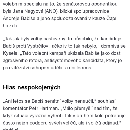
volebním speciálu na to, že senátorovou oponentkou
byla Jana Nagyová (ANO), blízká spolupracovnice
Andreje Babiše a jeho spoluobžalovaná v kauze Čapí
hnízdo.
„Tak jak byly volby nastaveny, to působilo, že kandiduje
Babiš proti Vystrčilovi, ačkoliv to tak nebylo,“ domnívá se
Kysela. „Tato volební kampaň ukázala Babiše jako dost
agresivního rétora, antisystémového kandidáta, který je
pro vítězství schopen udělat a říci leccos.“
Hlas nespokojených
„
Ani letos se Babiš senátní volby nenaučil,
“
souhlasí
komentátor Petr Hartman.
„
Málo přemýšlí nad tím, že
když situaci výrazně vyhrotí, tak v druhém kole potřebuje
často nejen podporu svých voličů, ale i voličů odjinud,“