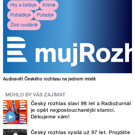
Hry a četby
Krimi
Pohádky
Pořady
Živé vysílání
Audiosvět Českého rozhlasu na jednom místě
MOHLO BY VÁS ZAJÍMAT
Český rozhlas slaví 98 let a Radiožurnál
je opět nejposlouchanější stanicí.
Děkujeme vám!
Český rozhlas vysílá už 97 let. Projděte