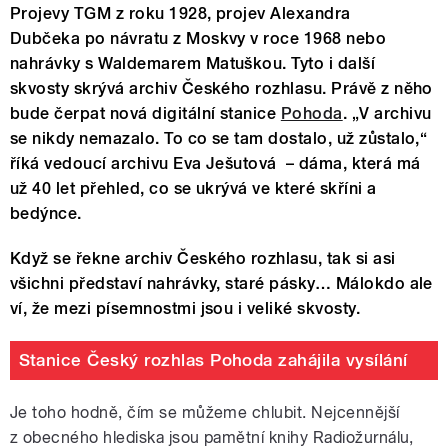
Projevy TGM z roku 1928, projev Alexandra
Dubčeka po návratu z Moskvy v roce 1968 nebo
nahrávky s Waldemarem Matuškou. Tyto i další
skvosty skrývá archiv Českého rozhlasu. Právě z něho
bude čerpat nová digitální stanice
Pohoda
. „V archivu
se nikdy nemazalo. To co se tam dostalo, už zůstalo,“
říká vedoucí archivu Eva Ješutová – dáma, která má
už 40 let přehled, co se ukrývá ve které skříni a
bedýnce.
Když se řekne archiv Českého rozhlasu, tak si asi
všichni představí nahrávky, staré pásky… Málokdo ale
ví, že mezi písemnostmi jsou i veliké skvosty.
Stanice Český rozhlas Pohoda zahájila vysílání
Je toho hodně, čím se můžeme chlubit. Nejcennější
z obecného hlediska jsou pamětní knihy Radiožurnálu,