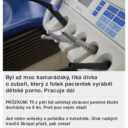
Byl až moc kamarádský, říká dívka
o zubaři, který z fotek pacientek vyráběl
dětské porno. Pracuje dál
PRŮZKUM: Tři z pěti lidí odmítají zkrácení povinné školní
docházky na 8 let. Proti jsou nejvíc mladí
Jed místo voňavky a pohádka o katedrále. Útok ruských
travičů Skripal přežil, pak zmizel