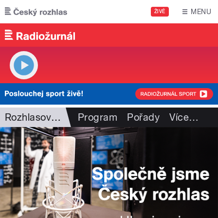
Přejít k hlavnímu obsahu
MENU
ŽIVĚ
Rozhlasová historie
Program
Pořady
Více
…