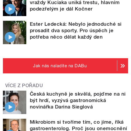
vraždy Kuciaka uniká trestu, hlavním
podezřelým je dál Kočner
Ester Ledecká: Nebylo jednoduché si
prosadit dva sporty. Pro úspěch je
potřeba něco dělat každý den
Jak nás naladíte na DABu
VÍCE Z POŘADU
Česká kuchyně je skvělá, pojďme na ni
být hrdí, vyzývá gastronomická
novinářka Darina Sieglová
Mikrobiom si tvoříme tím, co jíme, říká
gastroenterolog. Proč jsou onemocnění