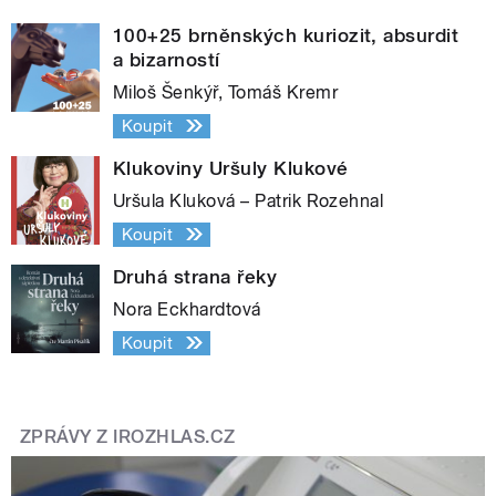
100+25 brněnských kuriozit, absurdit
a bizarností
Miloš Šenkýř, Tomáš Kremr
Koupit
Klukoviny Uršuly Klukové
Uršula Kluková – Patrik Rozehnal
Koupit
Druhá strana řeky
Nora Eckhardtová
Koupit
ZPRÁVY Z IROZHLAS.CZ