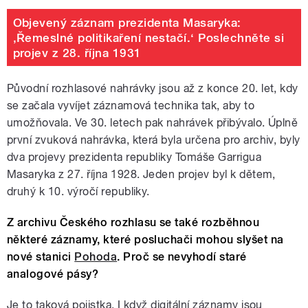
Objevený záznam prezidenta Masaryka:
‚Řemeslné politikaření nestačí.‘ Poslechněte si
projev z 28. října 1931
Původní rozhlasové nahrávky jsou až z konce 20. let, kdy
se začala vyvíjet záznamová technika tak, aby to
umožňovala. Ve 30. letech pak nahrávek přibývalo. Úplně
první zvuková nahrávka, která byla určena pro archiv, byly
dva projevy prezidenta republiky Tomáše Garrigua
Masaryka z 27. října 1928. Jeden projev byl k dětem,
druhý k 10. výročí republiky.
Z archivu Českého rozhlasu se také rozběhnou
některé záznamy, které posluchači mohou slyšet na
nové stanici
Pohoda
. Proč se nevyhodí staré
analogové pásy?
Je to taková pojistka. I když digitální záznamy jsou