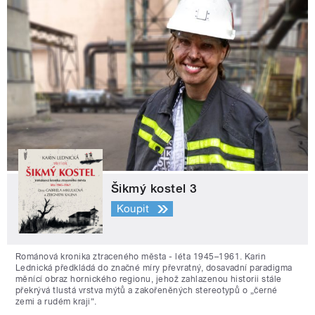
Šikmý kostel 3
Koupit
Románová kronika ztraceného města - léta 1945–1961. Karin
Lednická předkládá do značné míry převratný, dosavadní paradigma
měnící obraz hornického regionu, jehož zahlazenou historii stále
překrývá tlustá vrstva mýtů a zakořeněných stereotypů o „černé
zemi a rudém kraji“.