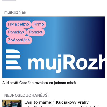
mujRozhlas
Hry a četby
Krimi
Pohádky
Pořady
Živé vysílání
Audiosvět Českého rozhlasu na jednom místě
NEJPOSLOUCHANĚJŠÍ
„Asi to máme!“ Kuciakovy vrahy