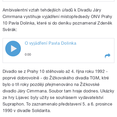
Play /
Ukázka z divadelní hry Lijavec
Ambivalentní vztah tehdejších úřadů k Divadlu Járy
Cimrmana vystihuje vyjádření místopředsedy ONV Prahy
10 Pavla Dolinka, které si do deníku poznamenal Zdeněk
pause
Svěrák:
O vyjádření Pavla Dolinka
0:00
pause
Play /
O vyjádření Pavla Dolinka
Divadlo se z Prahy 10 stěhovalo až 4. října roku 1992 -
poprvé dobrovolně - do Žižkovského divadla TGM, ktré
bylo o tři roky později přejmenováno na Žižkovské
divadlo Járy Cimrmana. Soubor tam hraje dodnes. Ukázky
ze hry Lijavec byly užity se souhlasem vydavatelství
Supraphon. To zaznamenalo představení 5. a 6. prosince
1990 v divadle Solidarita.