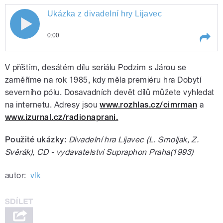
pause
Ukázka z divadelní hry Lijavec
0:00
Play /
Ukázka z divadelní hry Lijavec
V příštím, desátém dílu seriálu Podzim s Járou se
zaměříme na rok 1985, kdy měla premiéru hra Dobytí
severního pólu. Dosavadních devět dílů můžete vyhledat
na internetu. Adresy jsou
www.rozhlas.cz/cimrman
a
www.izurnal.cz/radionaprani.
Použité ukázky:
Divadelní hra Lijavec (L. Smoljak, Z.
Svěrák), CD - vydavatelství Supraphon Praha(1993)
pause
autor:
vlk