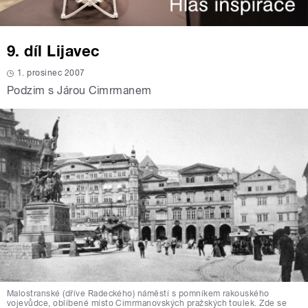
9. díl Lijavec
1. prosinec 2007
Podzim s Járou Cimrmanem
Malostranské (dříve Radeckého) náměstí s pomníkem rakouského
vojevůdce, oblíbené místo Cimrmanovských pražských toulek. Zde se