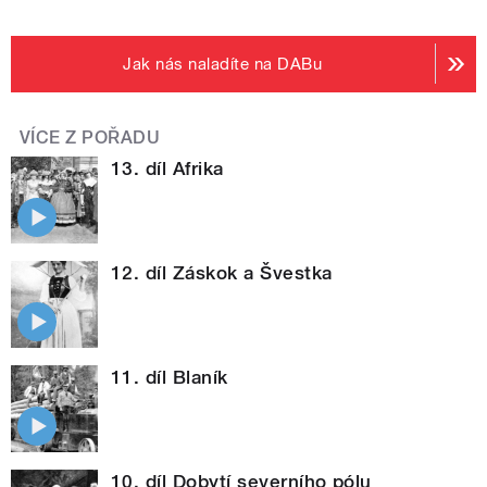
Jak nás naladíte na DABu
VÍCE Z POŘADU
13. díl Afrika
12. díl Záskok a Švestka
11. díl Blaník
10. díl Dobytí severního pólu