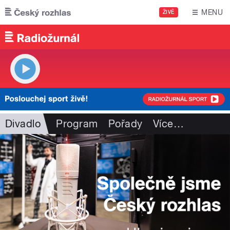
Přejít k hlavnímu obsahu
MENU
ŽIVĚ
Divadlo
Program
Pořady
Více
…