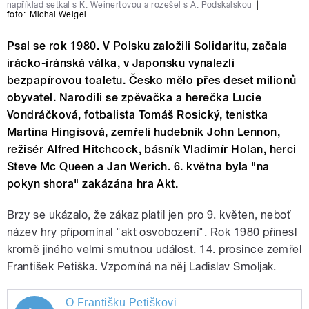
například setkal s K. Weinertovou a rozešel s A. Podskalskou
|
foto:
Michal Weigel
Psal se rok 1980. V Polsku založili Solidaritu, začala
irácko-íránská válka, v Japonsku vynalezli
bezpapírovou toaletu. Česko mělo přes deset milionů
obyvatel. Narodili se zpěvačka a herečka Lucie
Vondráčková, fotbalista Tomáš Rosický, tenistka
Martina Hingisová, zemřeli hudebník John Lennon,
režisér Alfred Hitchcock, básník Vladimír Holan, herci
Steve Mc Queen a Jan Werich. 6. května byla "na
pokyn shora" zakázána hra Akt.
Brzy se ukázalo, že zákaz platil jen pro 9. květen, neboť
název hry připomínal "akt osvobození". Rok 1980 přinesl
kromě jiného velmi smutnou událost. 14. prosince zemřel
František Petiška. Vzpomíná na něj Ladislav Smoljak.
O Františku Petiškovi