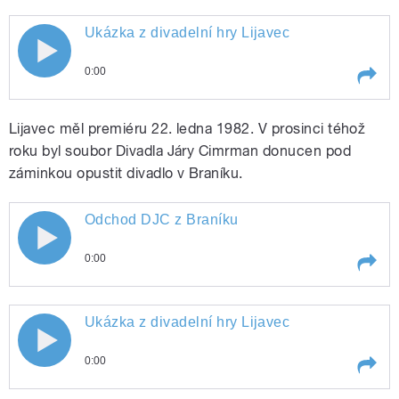
pause
Ukázka z divadelní hry Lijavec
0:00
Play /
Ukázka z divadelní hry Lijavec
pause
Lijavec měl premiéru 22. ledna 1982. V prosinci téhož
roku byl soubor Divadla Járy Cimrman donucen pod
záminkou opustit divadlo v Braníku.
Odchod DJC z Braníku
0:00
pause
Play /
Odchod DJC z Braníku
Ukázka z divadelní hry Lijavec
0:00