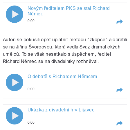
Play /
Ukázka z divadelní hry Lijavec
Novým ředitelem PKS se stal Richard
Němec
0:00
pause
Play /
Novým ředitelem PKS se stal Richard Němec
Autoři se pokusili opět uplatnit metodu "zkopce" a obrátili
se na Jiřinu Švorcovou, která vedla Svaz dramatických
umělců. To se však nesetkalo s úspěchem, ředitel
pause
Richard Němec se na divadelníky rozhněval.
O debatě s Richardem Němcem
0:00
pause
Play /
O debatě s Richardem Němcem
Ukázka z divadelní hry Lijavec
0:00