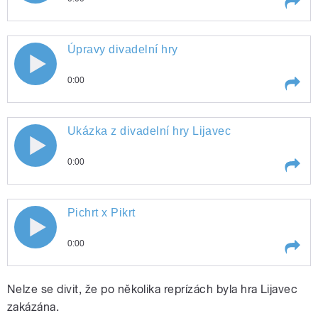
Play /
Ukázka z divadelní hry Lijavec
Úpravy divadelní hry
0:00
pause
Play /
Úpravy divadelní hry
Ukázka z divadelní hry Lijavec
0:00
pause
Play /
Ukázka z divadelní hry Lijavec
Pichrt x Pikrt
0:00
pause
Play /
Pichrt x Pikrt
Nelze se divit, že po několika reprízách byla hra Lijavec
zakázána.