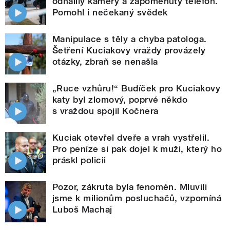
odhalily kamery a zapomenutý telefon.
Pomohl i nečekaný svědek
Manipulace s těly a chyba patologa.
Šetření Kuciakovy vraždy provázely
otázky, zbraň se nenašla
„Ruce vzhůru!“ Budíček pro Kuciakovy
katy byl zlomový, poprvé někdo
s vraždou spojil Kočnera
Kuciak otevřel dveře a vrah vystřelil.
Pro peníze si pak dojel k muži, který ho
práskl policii
Pozor, zákruta byla fenomén. Mluvili
jsme k milionům posluchačů, vzpomíná
Luboš Machaj