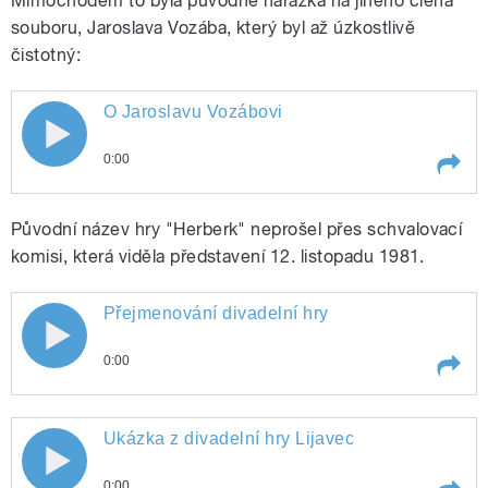
Mimochodem to byla původně narážka na jiného člena
souboru, Jaroslava Vozába, který byl až úzkostlivě
čistotný:
pause
O Jaroslavu Vozábovi
0:00
pause
Play /
O Jaroslavu Vozábovi
Původní název hry "Herberk" neprošel přes schvalovací
komisi, která viděla představení 12. listopadu 1981.
Přejmenování divadelní hry
0:00
Play /
Přejmenování divadelní hry
pause
Ukázka z divadelní hry Lijavec
0:00