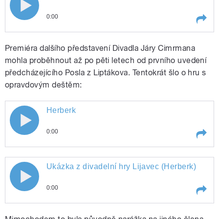
0:00
Play /
O Františku Petiškovi
Premiéra dalšího představení Divadla Járy Cimrmana
mohla proběhnout až po pěti letech od prvního uvedení
předcházejícího Posla z Liptákova. Tentokrát šlo o hru s
opravdovým deštěm:
Herberk
0:00
pause
Play /
Herberk
Ukázka z divadelní hry Lijavec (Herberk)
0:00
Play /
Ukázka z divadelní hry Lijavec (Herberk)