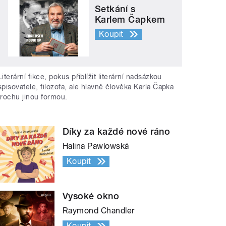
Setkání s
Karlem Čapkem
Koupit
Literární fikce, pokus přiblížit literární nadsázkou
spisovatele, filozofa, ale hlavně člověka Karla Čapka
trochu jinou formou.
Díky za každé nové ráno
Halina Pawlowská
Koupit
Vysoké okno
Raymond Chandler
Koupit