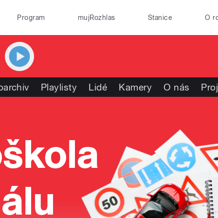
Program
mujRozhlas
Stanice
O r
oarchiv
Playlisty
Lidé
Kamery
O nás
Pro