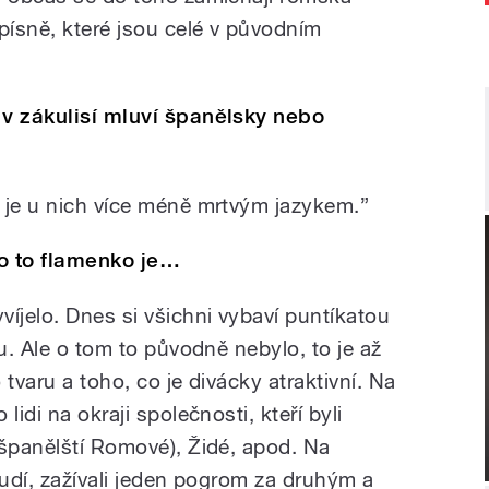
písně, které jsou celé v původním
 v zákulisí mluví španělsky nebo
 je u nich více méně mrtvým jazykem.”
co to flamenko je…
íjelo. Dnes si všichni vybaví puntíkatou
tu. Ale o tom to původně nebylo, to je až
tvaru a toho, co je divácky atraktivní. Na
lidi na okraji společnosti, kteří byli
(španělští Romové), Židé, apod. Na
chudí, zažívali jeden pogrom za druhým a