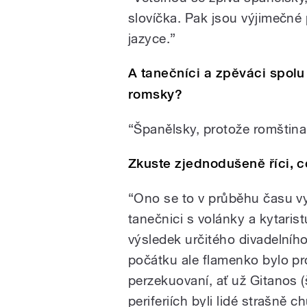
slovíčka. Pak jsou výjimečné 
jazyce.”
A tanečníci a zpěváci spolu
romsky?
“Španělsky, protože romština
Zkuste zjednodušeně říci, 
“Ono se to v průběhu času vyv
tanečnici s volánky a kytaris
výsledek určitého divadelního 
počátku ale flamenko bylo pro 
perzekuovaní, ať už Gitanos 
periferiích byli lidé strašně 