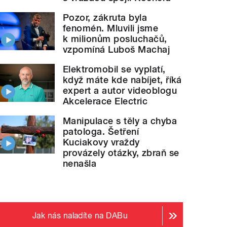
Pozor, zákruta byla
fenomén. Mluvili jsme
k milionům posluchačů,
vzpomíná Luboš Machaj
Elektromobil se vyplatí,
když máte kde nabíjet, říká
expert a autor videoblogu
Akcelerace Electric
Manipulace s těly a chyba
patologa. Šetření
Kuciakovy vraždy
provázely otázky, zbraň se
nenašla
Jak nás naladíte na DABu