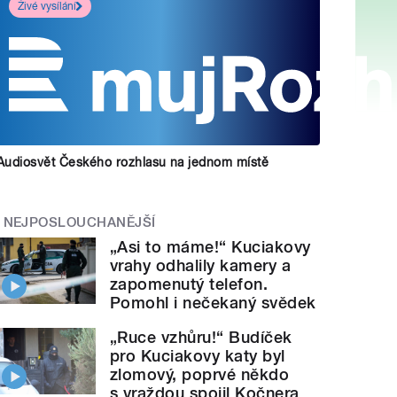
Živé vysílání
Audiosvět Českého rozhlasu na jednom místě
NEJPOSLOUCHANĚJŠÍ
„Asi to máme!“ Kuciakovy
vrahy odhalily kamery a
zapomenutý telefon.
Pomohl i nečekaný svědek
„Ruce vzhůru!“ Budíček
pro Kuciakovy katy byl
zlomový, poprvé někdo
s vraždou spojil Kočnera