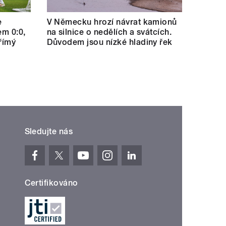
e
V Německu hrozí návrat kamionů
em 0:0,
na silnice o nedělích a svátcích.
římý
Důvodem jsou nízké hladiny řek
Sledujte nás
Certifikováno