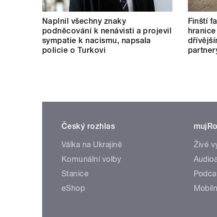
Naplnil všechny znaky
Finští 
podněcování k nenávisti a projevil
hranice
sympatie k nacismu, napsala
dřívějš
policie o Turkovi
partner
Český rozhlas
mujRo
Válka na Ukrajině
Živé v
Komunální volby
Audioa
Stanice
Podca
eShop
Mobiln