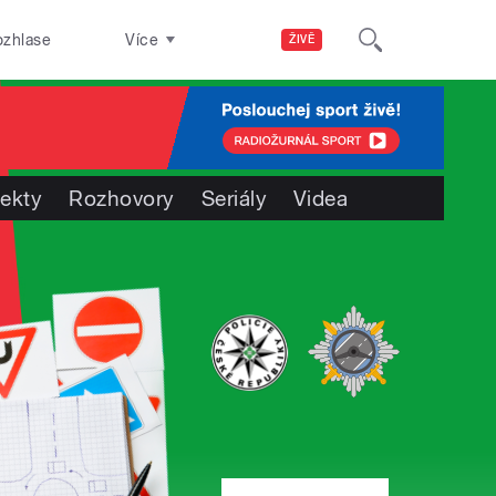
ozhlase
Více
ŽIVĚ
jekty
Rozhovory
Seriály
Videa