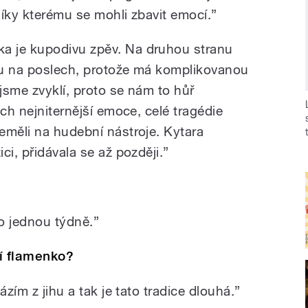
díky kterému se mohli zbavit emocí.”
a je kupodivu zpěv. Na druhou stranu
ínu na poslech, protože má komplikovanou
ejsme zvyklí, proto se nám to hůř
ich nejniternější emoce, celé tragédie
eměli na hudební nástroje. Kytara
ci, přidávala se až později.”
 jednou týdně.”
jí flamenko?
ázím z jihu a tak je tato tradice dlouhá.”