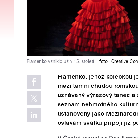
Flamenko vzniklo už v 15. století
|
foto:
Creative Com
Flamenko, jehož kolébkou je
mezi tamní chudou romskou 
uznávaný výrazový tanec a z
seznam nehmotného kulturní
ustanovený jako Mezinárodn
oslavám svátku připojí již p