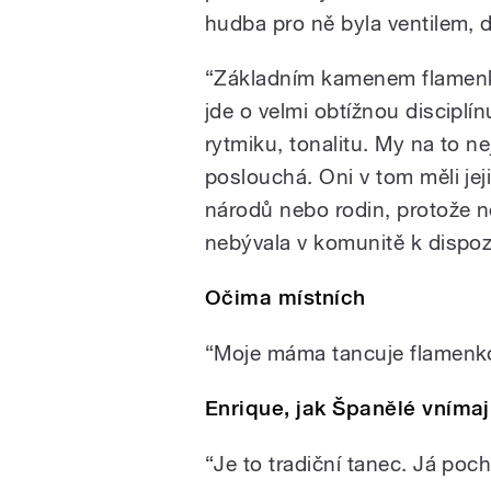
hudba pro ně byla ventilem, 
“Základním kamenem flamenk
jde o velmi obtížnou discipl
rytmiku, tonalitu. My na to n
poslouchá. Oni v tom měli jej
národů nebo rodin, protože n
nebývala v komunitě k dispozi
Očima místních
“Moje máma tancuje flamenko
Enrique, jak Španělé vníma
“Je to tradiční tanec. Já poch