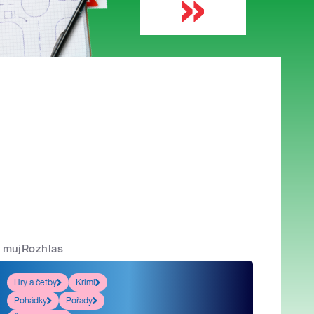
mujRozhlas
Hry a četby
Krimi
Pohádky
Pořady