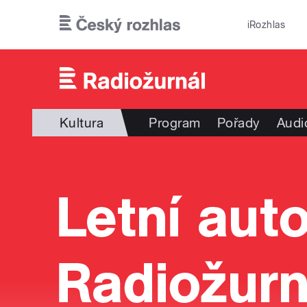
Přejít k hlavnímu obsahu
iRozhlas
Kultura
Program
Pořady
Audi