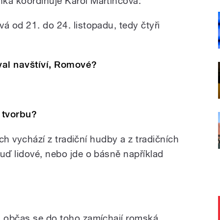
ka koordinuje Karol Martincová:
á od 21. do 24. listopadu, tedy čtyři
ival navštíví, Romové?
í tvorbu?
nich vychází z tradiční hudby a z tradičních
uď lidové, nebo jde o básně například
, občas se do toho zamíchají romská