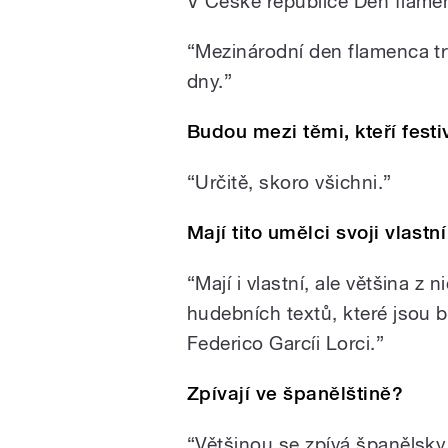
V České republice Den flamen
“Mezinárodní den flamenca trv
dny.”
Budou mezi těmi, kteří fest
“Určitě, skoro všichni.”
Mají tito umělci svoji vlastn
“Mají i vlastní, ale většina z 
hudebních textů, které jsou b
Federico Garcíi Lorci.”
Zpívají ve španělštině?
“Většinou se zpívá španělsky