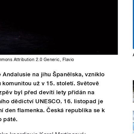
mons Attribution 2.0 Generic
,
Flavio
 Andalusie na jihu Španělska, vzniklo
komunitou už v 15. století. Světově
pěv byl před devíti lety přidán na
ho dědictví UNESCO. 16. listopad je
í den flamenka. Česká republika se k
o páté.