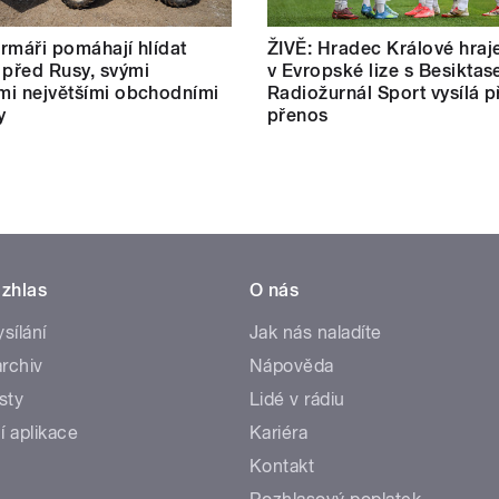
farmáři pomáhají hlídat
ŽIVĚ: Hradec Králové hraj
 před Rusy, svými
v Evropské lize s Besiktas
ími největšími obchodními
Radiožurnál Sport vysílá p
y
přenos
zhlas
O nás
ysílání
Jak nás naladíte
rchiv
Nápověda
sty
Lidé v rádiu
í aplikace
Kariéra
Kontakt