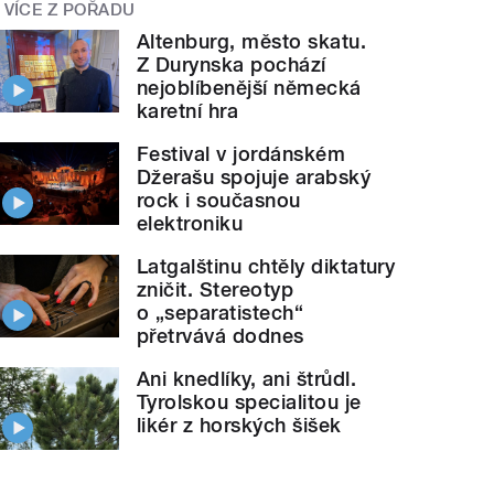
VÍCE Z POŘADU
Altenburg, město skatu.
Z Durynska pochází
nejoblíbenější německá
karetní hra
Festival v jordánském
Džerašu spojuje arabský
rock i současnou
elektroniku
Latgalštinu chtěly diktatury
zničit. Stereotyp
o „separatistech“
přetrvává dodnes
Ani knedlíky, ani štrůdl.
Tyrolskou specialitou je
likér z horských šišek