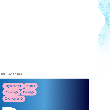
mujRozhlas
Hry a četby
Krimi
Pohádky
Pořady
Živé vysílání