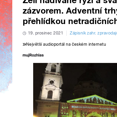
Zelí nadívané rýží a sva
zázvorem. Adventní trh
přehlídkou netradičních
19. prosinec 2021
Zápisník zahr. zpravodaj
Největší audioportál na českém internetu