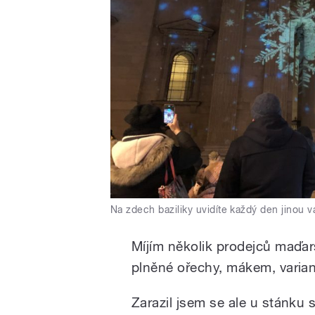
Na zdech baziliky uvidíte každý den jinou v
Míjím několik prodejců maďars
plněné ořechy, mákem, varian
Zarazil jsem se ale u stánku