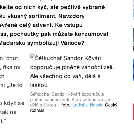
kejte od nich kýč, ale pečlivě vybrané
lku vkusný sortiment. Navzdory
evřené celý advent. Ke vstupu
pass, pochoutky pak můžete konzumovat
 Maďarsku symbolizují Vánoce?
ní chuť,
 říká mi
ch
ri:
„Je to
Šéfkuchař Sándor Kővári doporučuje
plněné vánoční zelí. Ale všechno co vaří,
bo když se
dělá s láskou
|
foto:
Ladislav Novák
,
Český
rozhlas
 tak na
í.“