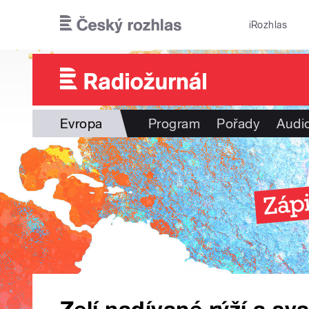
Přejít k hlavnímu obsahu
iRozhlas
Evropa
Program
Pořady
Audi