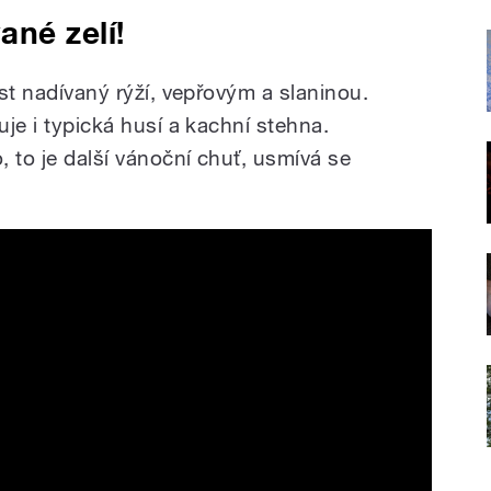
né zelí!
ist nadívaný rýží, vepřovým a slaninou.
uje i typická husí a kachní stehna.
 to je další vánoční chuť, usmívá se
S MARKET - TRAVEL GUIDE - 4K