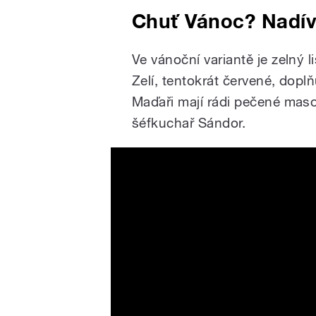
Chuť Vánoc? Nadíva
Ve vánoční variantě je zelný l
Zelí, tentokrát červené, doplň
Maďaři mají rádi pečené maso,
šéfkuchař Sándor.
2021 BUDAPEST CHRISTMA