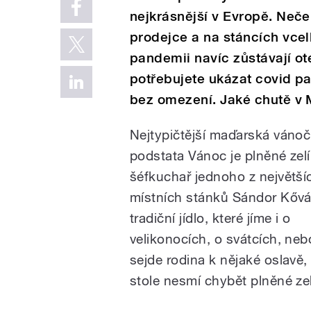
nejkrásnější v Evropě. Neče
prodejce a na stáncích vce
pandemii navíc zůstávají ot
potřebujete ukázat covid 
bez omezení. Jaké chutě v
Nejtypičtější maďarská vánoč
podstata Vánoc je plněné zelí,
šéfkuchař jednoho z největší
místních stánků Sándor Kővá
tradiční jídlo, které jíme i o
velikonocích, o svátcích, ne
sejde rodina k nějaké oslavě,
stole nesmí chybět plněné zel