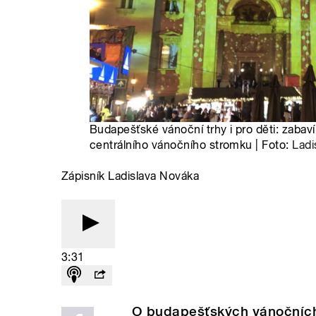
Budapešťské vánoční trhy i pro děti: zabav
centrálního vánočního stromku | Foto:
Ladi
Zápisník Ladislava Nováka
3:31
O budapešťských vánočních t