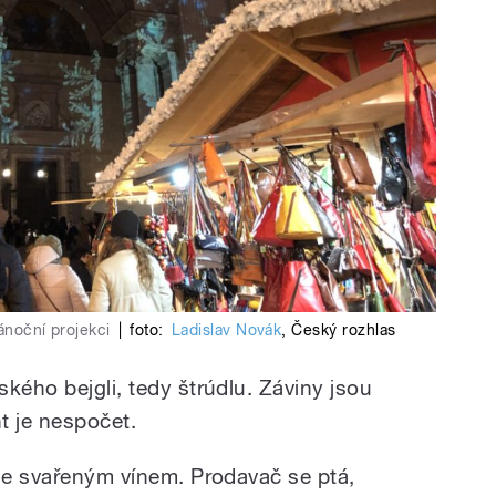
ánoční projekci
|
foto:
Ladislav Novák
,
Český rozhlas
kého bejgli, tedy štrúdlu. Záviny jsou
t je nespočet.
 se svařeným vínem. Prodavač se ptá,