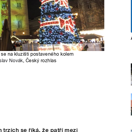
í se na kluzišti postaveného kolem
slav Novák
, Český rozhlas
rzích se říká, že patří mezi