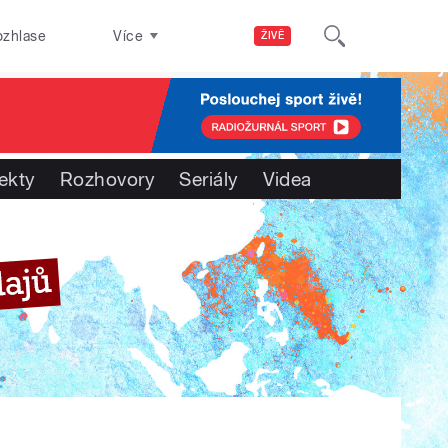
ozhlase
Více
ŽIVĚ
ekty
Rozhovory
Seriály
Videa