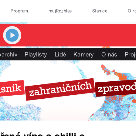
Program
mujRozhlas
Stanice
O r
oarchiv
Playlisty
Lidé
Kamery
O nás
Proj