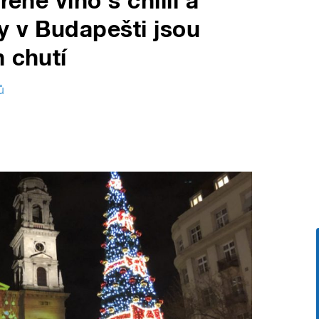
řené víno s chilli a
y v Budapešti jsou
 chutí
ů