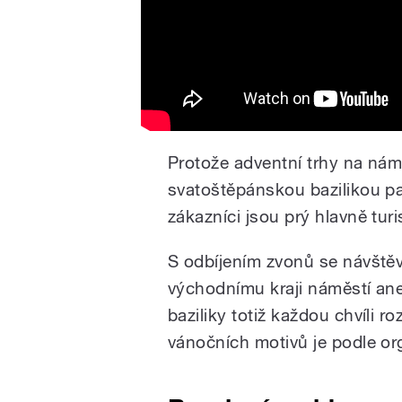
Protože adventní trhy na ná
svatoštěpánskou bazilikou pat
zákazníci jsou prý hlavně turis
S odbíjením zvonů se návště
východnímu kraji náměstí ane
baziliky totiž každou chvíli 
vánočních motivů je podle or