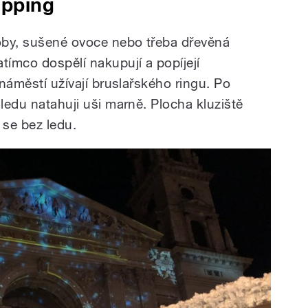
apping
doby, sušené ovoce nebo třeba dřevěná
tímco dospělí nakupují a popíjejí
 náměstí užívají bruslařského ringu. Po
 ledu natahuji uši marně. Plocha kluziště
 se bez ledu.