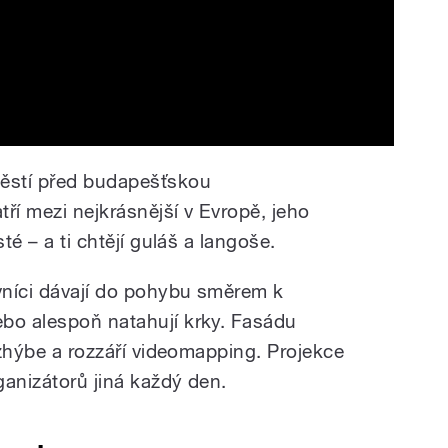
městí před budapešťskou
ří mezi nejkrásnější v Evropě, jeho
té – a ti chtějí guláš a langoše.
vníci dávají do pohybu směrem k
bo alespoň natahují krky. Fasádu
rozhýbe a rozzáří videomapping. Projekce
ganizátorů jiná každý den.