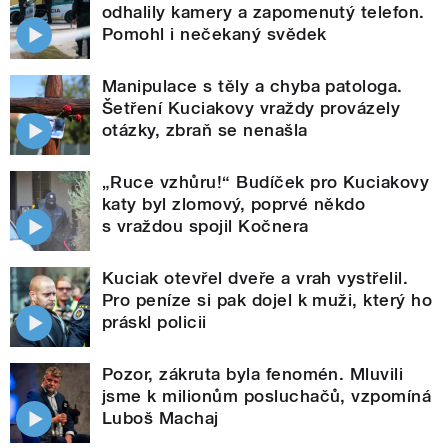
odhalily kamery a zapomenutý telefon.
Pomohl i nečekaný svědek
Manipulace s těly a chyba patologa.
Šetření Kuciakovy vraždy provázely
otázky, zbraň se nenašla
„Ruce vzhůru!“ Budíček pro Kuciakovy
katy byl zlomový, poprvé někdo
s vraždou spojil Kočnera
Kuciak otevřel dveře a vrah vystřelil.
Pro peníze si pak dojel k muži, který ho
práskl policii
Pozor, zákruta byla fenomén. Mluvili
jsme k milionům posluchačů, vzpomíná
Luboš Machaj