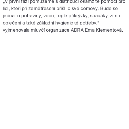
„V první fázi pomůžeme s distribucí okamžité pomoci pro
lidi, kteří při zemětřesení přišli o své domovy. Bude se
jednat o potraviny, vodu, teplé přikrývky, spacáky, zimní
oblečení a také základní hygienické potřeby,“
vyjmenovala mluvčí organizace ADRA Ema Klementová.