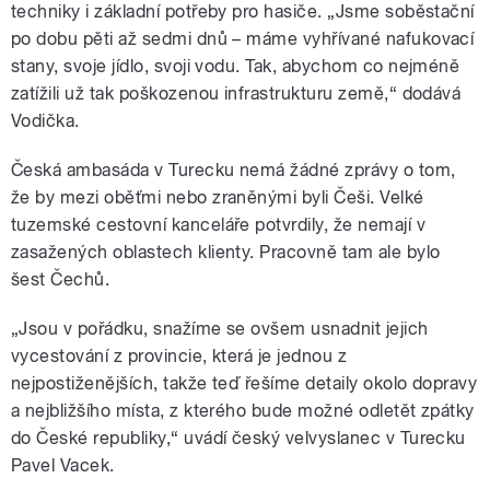
techniky i základní potřeby pro hasiče. „Jsme soběstační
po dobu pěti až sedmi dnů – máme vyhřívané nafukovací
stany, svoje jídlo, svoji vodu. Tak, abychom co nejméně
zatížili už tak poškozenou infrastrukturu země,“ dodává
Vodička.
Česká ambasáda v Turecku nemá žádné zprávy o tom,
že by mezi oběťmi nebo zraněnými byli Češi. Velké
tuzemské cestovní kanceláře potvrdily, že nemají v
zasažených oblastech klienty. Pracovně tam ale bylo
šest Čechů.
„Jsou v pořádku, snažíme se ovšem usnadnit jejich
vycestování z provincie, která je jednou z
nejpostiženějších, takže teď řešíme detaily okolo dopravy
a nejbližšího místa, z kterého bude možné odletět zpátky
do České republiky,“ uvádí
český velvyslanec v Turecku
Pavel Vacek.