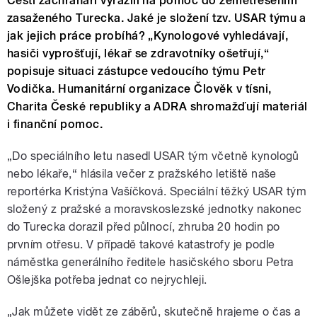
Čeští záchranáři vyrazili na pomoc do zemětřesením
zasaženého Turecka. Jaké je složení tzv. USAR týmu a
jak jejich práce probíhá? „Kynologové vyhledávají,
hasiči vyprošťují, lékař se zdravotníky ošetřují,“
popisuje situaci zástupce vedoucího týmu Petr
Vodička. Humanitární organizace Člověk v tísni,
Charita České republiky a ADRA shromažďují materiál
i finanční pomoc.
„Do speciálního letu nasedl USAR tým včetně kynologů
nebo lékaře,“ hlásila večer z pražského letiště naše
reportérka Kristýna Vašíčková. Speciální těžký USAR tým
složený z pražské a moravskoslezské jednotky nakonec
do Turecka dorazil před půlnocí, zhruba 20 hodin po
prvním otřesu. V případě takové katastrofy je podle
náměstka generálního ředitele hasičského sboru Petra
Ošlejška potřeba jednat co nejrychleji.
„Jak můžete vidět ze záběrů, skutečně hrajeme o čas a