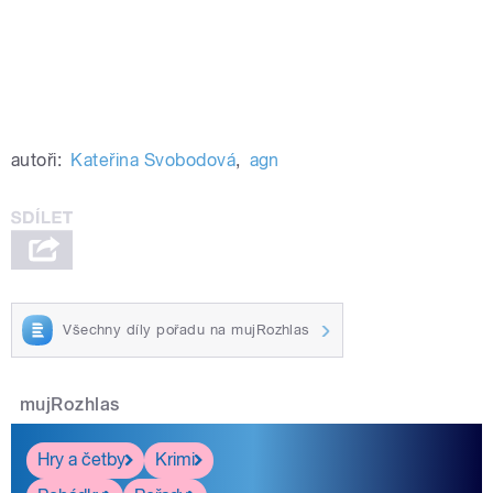
autoři:
Kateřina Svobodová
,
agn
Všechny díly pořadu na mujRozhlas
mujRozhlas
Hry a četby
Krimi