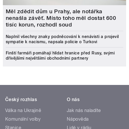
Měl zdědit dům u Prahy, ale notářka
nenašla závěť. Místo toho měl dostat 600
tisíc korun, rozhodl soud
Naplnil všechny znaky podněcování k nenávisti a projevil
sympatie k nacismu, napsala policie o Turkovi
Finští farmáři pomáhají hlídat hranice před Rusy, svými
dřívějšími největšími obchodními partnery
Český rozhlas
O nás
Válka na Ukrajině
Jak nás naladíte
Komunální volby
Nápověda
Stanice
Lidé v rádiu