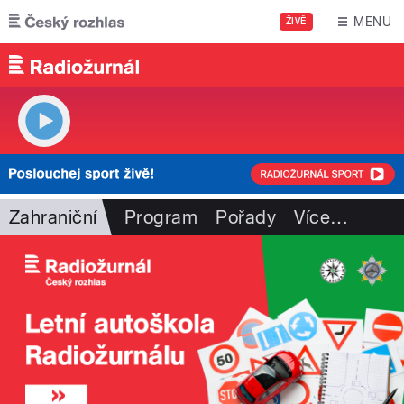
Přejít k hlavnímu obsahu
MENU
ŽIVĚ
Zahraniční
Program
Pořady
Více
…