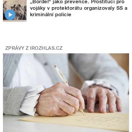
„Bordel“ jako prevence. Prostituci pro
vojáky v protektorátu organizovaly SS a
kriminální policie
ZPRÁVY Z IROZHLAS.CZ