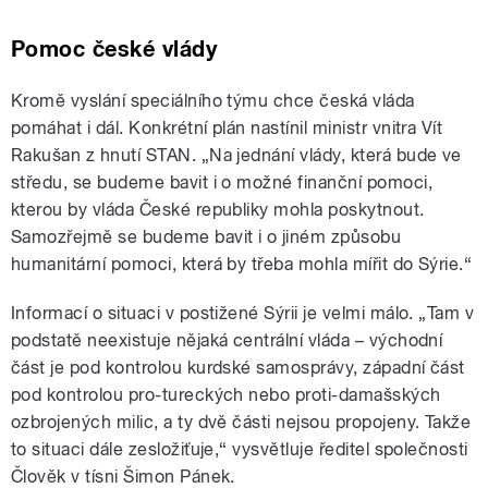
Pomoc české vlády
Kromě vyslání speciálního týmu chce česká vláda
pomáhat i dál. Konkrétní plán nastínil ministr vnitra Vít
Rakušan z hnutí STAN. „Na jednání vlády, která bude ve
středu, se budeme bavit i o možné finanční pomoci,
kterou by vláda České republiky mohla poskytnout.
Samozřejmě se budeme bavit i o jiném způsobu
humanitární pomoci, která by třeba mohla mířit do Sýrie.“
Informací o situaci v postižené Sýrii je velmi málo.
„Tam v
podstatě neexistuje nějaká centrální vláda – východní
část je pod kontrolou kurdské samosprávy, západní část
pod kontrolou pro-tureckých nebo proti-damašských
ozbrojených milic, a ty dvě části nejsou propojeny. Takže
to situaci dále zesložiťuje,“ vysvětluje
ředitel společnosti
Člověk v tísni Šimon Pánek.