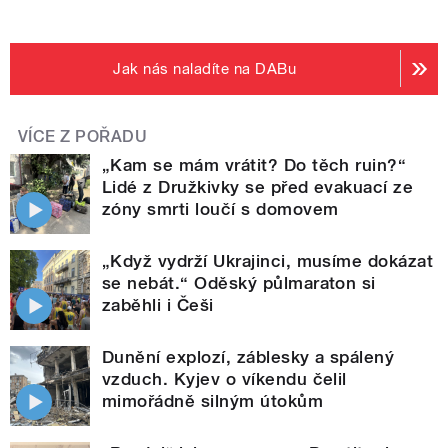
Jak nás naladíte na DABu
VÍCE Z POŘADU
„Kam se mám vrátit? Do těch ruin?“
Lidé z Družkivky se před evakuací ze
zóny smrti loučí s domovem
„Když vydrží Ukrajinci, musíme dokázat
se nebát.“ Oděský půlmaraton si
zaběhli i Češi
Dunění explozí, záblesky a spálený
vzduch. Kyjev o víkendu čelil
mimořádně silným útokům