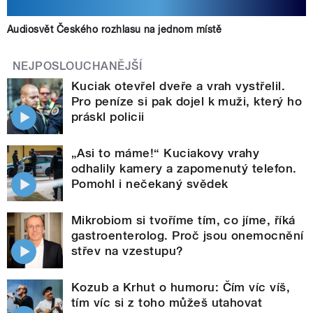
Audiosvět Českého rozhlasu na jednom místě
NEJPOSLOUCHANĚJŠÍ
Kuciak otevřel dveře a vrah vystřelil.
Pro peníze si pak dojel k muži, který ho
práskl policii
„Asi to máme!“ Kuciakovy vrahy
odhalily kamery a zapomenutý telefon.
Pomohl i nečekaný svědek
Mikrobiom si tvoříme tím, co jíme, říká
gastroenterolog. Proč jsou onemocnění
střev na vzestupu?
Kozub a Krhut o humoru: Čím víc víš,
tím víc si z toho můžeš utahovat