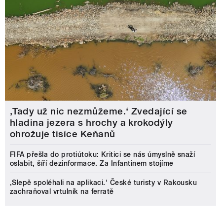
‚Tady už nic nezmůžeme.‘ Zvedající se
hladina jezera s hrochy a krokodýly
ohrožuje tisíce Keňanů
FIFA přešla do protiútoku: Kritici se nás úmyslně snaží
oslabit, šíří dezinformace. Za Infantinem stojíme
‚Slepě spoléhali na aplikaci.‘ České turisty v Rakousku
zachraňoval vrtulník na ferratě