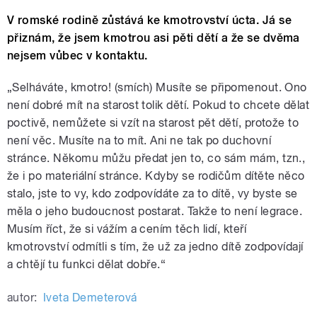
V romské rodině zůstává ke kmotrovství úcta. Já se
přiznám, že jsem kmotrou asi pěti dětí a že se dvěma
nejsem vůbec v kontaktu.
„Selháváte, kmotro! (smích) Musíte se připomenout. Ono
není dobré mít na starost tolik dětí. Pokud to chcete dělat
poctivě, nemůžete si vzít na starost pět dětí, protože to
není věc. Musíte na to mít. Ani ne tak po duchovní
stránce. Někomu můžu předat jen to, co sám mám, tzn.,
že i po materiální stránce. Kdyby se rodičům dítěte něco
stalo, jste to vy, kdo zodpovídáte za to dítě, vy byste se
měla o jeho budoucnost postarat. Takže to není legrace.
Musím říct, že si vážím a cením těch lidí, kteří
kmotrovství odmítli s tím, že už za jedno dítě zodpovídají
a chtějí tu funkci dělat dobře.“
autor:
Iveta Demeterová