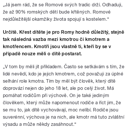
„Já jsem rád, že se Romové svých tradic drží. Odhaduji,
že až 90% romských dětí bude křtěných. Romové
nejdůležitější okamžiky života spojují s kostelem.“
Určitě. Křest dítěte je pro Romy hodně důležitý, stejně
tak následná vazba mezi kmotrou či kmotrem a
kmotřencem. Kmotři jsou vlastně ti, kteří by se v
případě nouze měli o dítě postarat.
„V tom by měli jít příkladem. Často se setkávám s tím, že
lidé nevědí, kdo je jejich kmotrem, což považuji za úplné
selhání role kmotra. Tím by měl být člověk, který dítě
doprovází nejen do jeho 18 let, ale po celý život. Má
pomáhat rodičům při výchově. On je také jediným
člověkem, který může napomenout rodiče a říct jim, že
se mu to, jak dítě vychovávají, moc nelíbí. Rodiče jsou
suverénní, výchova je na nich, ale kmotr má tuto zvláštní
výsadu a může někdy zasáhnout.“