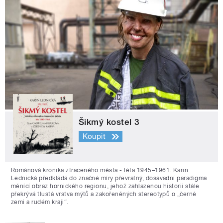
Šikmý kostel 3
Koupit
Románová kronika ztraceného města - léta 1945–1961. Karin
Lednická předkládá do značné míry převratný, dosavadní paradigma
měnící obraz hornického regionu, jehož zahlazenou historii stále
překrývá tlustá vrstva mýtů a zakořeněných stereotypů o „černé
zemi a rudém kraji“.