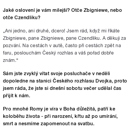
Jaké oslovení je vám milejší? Otče Zbigniewe, nebo
otče Czendliku?
„Ani jedno, ani druhé, dcero! Jsem rád, když mi říkáte
Zbigniewe, pane Zbigniewe, pane Czendliku. A děkuji za
pozvání. Na cestách v autě, často při cestách zpět na
faru, poslouchám Český rozhlas a váš pořad dobře
znám.“
Sám jste zvyklý vítat svoje posluchače v neděli
dopoledne na stanici Českého rozhlasu Dvojka, proto
jsem ráda, že jste si dnešní sobotu večer udělal čas
přijít k nám.
Pro mnohé Romy je víra v Boha důležitá, patří ke
koloběhu života - při narození, křtu až po umírání,
smrt a nesmíme zapomenout na svatbu.