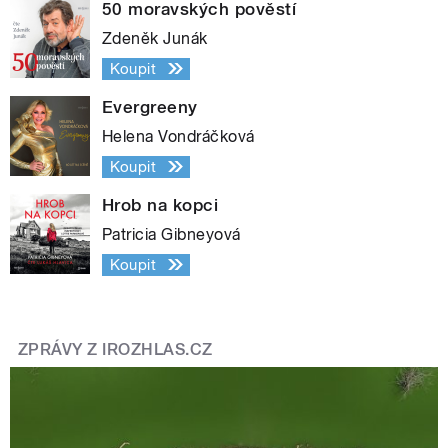
50 moravských pověstí
Zdeněk Junák
Koupit
Evergreeny
Helena Vondráčková
Koupit
Hrob na kopci
Patricia Gibneyová
Koupit
ZPRÁVY Z IROZHLAS.CZ