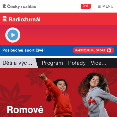
Přejít k hlavnímu obsahu
MENU
ŽIVĚ
Děti a výchova
Program
Pořady
Více
…