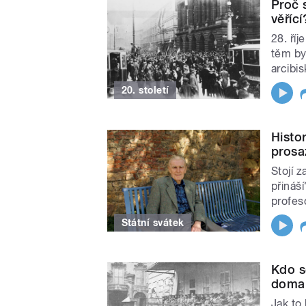
Proč 
věříc
28. ří
těm by
arcibi
20. století
Histo
prosaz
Stojí 
přináš
profe
Státní svátek
Kdo s
doma,
Jak to