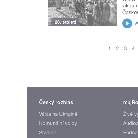
jakou 
Česko
20. století
STRÁNKY
1
2
3
4
Český rozhlas
mujRo
Válka na Ukrajině
Živé v
Komunální volby
Audioa
Stanice
Podca