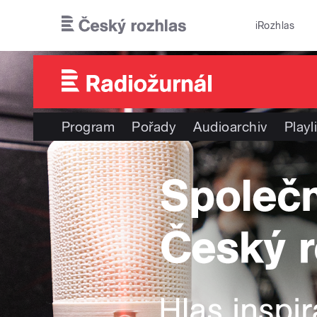
Přejít k hlavnímu obsahu
iRozhlas
Program
Pořady
Audioarchiv
Playl