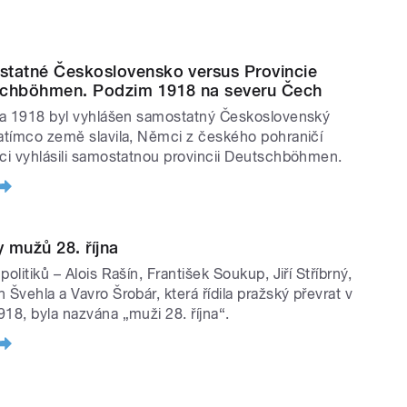
tatné Československo versus Provincie
chböhmen. Podzim 1918 na severu Čech
jna 1918 byl vyhlášen samostatný Československý
Zatímco země slavila, Němci z českého pohraničí
rci vyhlásili samostatnou provincii Deutschböhmen.
 mužů 28. října
politiků – Alois Rašín, František Soukup, Jiří Stříbrný,
 Švehla a Vavro Šrobár, která řídila pražský převrat v
918, byla nazvána „muži 28. října“.