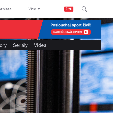
ozhlase
Více
ŽIVĚ
ory
Seriály
Videa