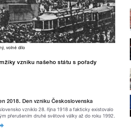
mý
,
volné dílo
mžiky vzniku našeho státu s pořady
íjen 2018. Den vzniku Československa
lovensko vzniklo 28. října 1918 a fakticky existovalo
kým přerušením druhé světové války až do roku 1992.