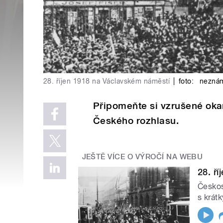
28. říjen 1918 na Václavském náměstí
|
foto:
nezná
Připomeňte si vzrušené oka
Českého rozhlasu.
JEŠTĚ VÍCE O VÝROČÍ NA WEBU
28. ř
Českos
s krát