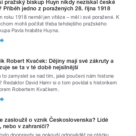
si pražský biskup Huyn nikdy nezískal české
í? Příběh jedno z poražených 28. října 1918
jen roku 1918 neměl jen vítěze – měl i své poražené. K
chom mohli počítat třeba tehdejšího pražského
skupa Pavla hraběte Huyna.
rik Robert Kvaček: Dějiny mají své zákruty a
uje se ta v té době nejsilnější
za to zamyslet se nad tím, jaké poučení nám historie
í? Redaktor David Hamr si o tom povídal s historikem
sorem Robertem Kvačkem.
e zasloužil o vznik Československa? Lidé
 nebo v zahraničí?
 bylo doopravdy se pokouší odpovědět na otázku,