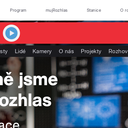
Program
mujRozhlas
Stanice
O r
isty
Lidé
Kamery
O nás
Projekty
Rozhov