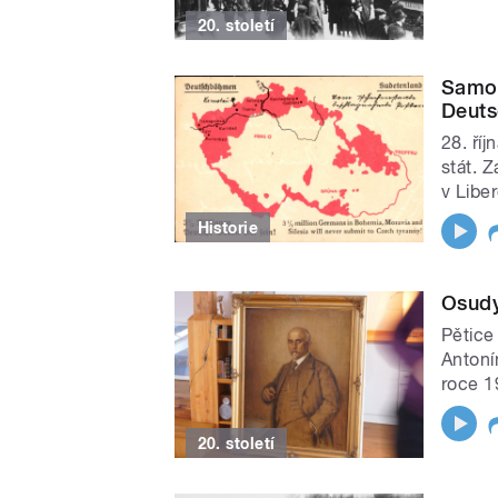
20. století
Samos
Deuts
28. ří
stát. 
v Libe
Historie
Osudy
Pětice 
Antonín
roce 1
20. století