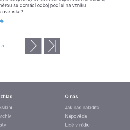
měrou se domácí odboj podílel na vzniku
slovenska?
5
…
následující ›
poslední »
zhlas
O nás
ysílání
Jak nás naladíte
rchiv
Nápověda
sty
Lidé v rádiu