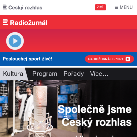
Přejít k hlavnímu obsahu
MENU
ŽIVĚ
Kultura
Program
Pořady
Více
…