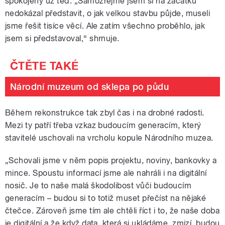
spokojený už teď. „Samozřejmě jsem si na začátku
nedokázal představit, o jak velkou stavbu půjde, museli
jsme řešit tisíce věcí. Ale zatím všechno proběhlo, jak
jsem si představoval,“ shrnuje.
Národní muzeum od sklepa po půdu
Během rekonstrukce tak zbyl čas i na drobné radosti.
Mezi ty patří třeba vzkaz budoucím generacím, který
stavitelé uschovali na vrcholu kopule Národního muzea.
„Schovali jsme v něm popis projektu, noviny, bankovky a
mince. Spoustu informací jsme ale nahráli i na digitální
nosič. Je to naše malá škodolibost vůči budoucím
generacím – budou si to totiž muset přečíst na nějaké
čtečce. Zároveň jsme tím ale chtěli říct i to, že naše doba
je digitální a že když data, která si ukládáme, zmizí, budou