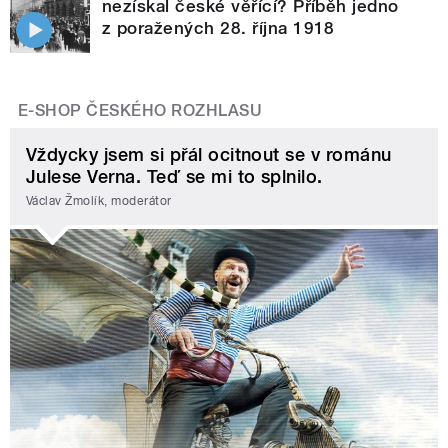
nezískal české věřící? Příběh jedno
z poražených 28. října 1918
E-SHOP ČESKÉHO ROZHLASU
Vždycky jsem si přál ocitnout se v románu
Julese Verna. Teď se mi to splnilo.
Václav Žmolík, moderátor