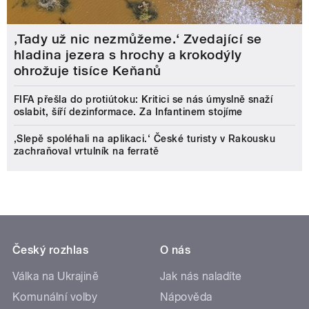
‚Tady už nic nezmůžeme.‘ Zvedající se
hladina jezera s hrochy a krokodýly
ohrožuje tisíce Keňanů
FIFA přešla do protiútoku: Kritici se nás úmyslně snaží
oslabit, šíří dezinformace. Za Infantinem stojíme
‚Slepě spoléhali na aplikaci.‘ České turisty v Rakousku
zachraňoval vrtulník na ferratě
Český rozhlas
O nás
Válka na Ukrajině
Jak nás naladíte
Komunální volby
Nápověda