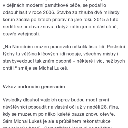
v dějinách moderní památkové péče, se podařilo
odsouhlasit v roce 2006. Stavba za zhruba dvě miliardy
korun začala po letech příprav na jaře roku 2015 a tuto
neděli se budova znovu, i když zatím jenom částečně,
otevře veřejnosti.
„Na Národním muzeu pracovalo několik tisíc lidí. Poslední
týdny tu většina klíčových lidí nocuje, všechny mistry i
stavbyvedoucí tak znám osobně – některé i víc, než bych
chtěl,“ směje se Michal Lukeš.
Vzkaz budoucím generacím
Výsledky dlouhotrvajících oprav budou moct první
návštěvníci posoudit na vlastní oči už v neděli 28. října,
kdy se muzeum po několikaleté pauze znovu otevře.
Sám Michal Lukeš je ale s průběhem rekonstrukce