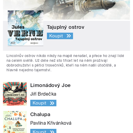
Tajuplný ostrov
Koupit
Lincolnův ostrov nikdo nikdy na mapě nenašel, a přece ho znají lidé
na celém světě. Už déle než sto třicet let na něm prožívají
dobrodružství s pěticí trosečníků, kteří na něm našli útočiště, a
hlavně nejedno tajemství.
Limonádový Joe
Jiří Brdečka
Koupit
Chalupa
Pavlína Křivánková
Koupit