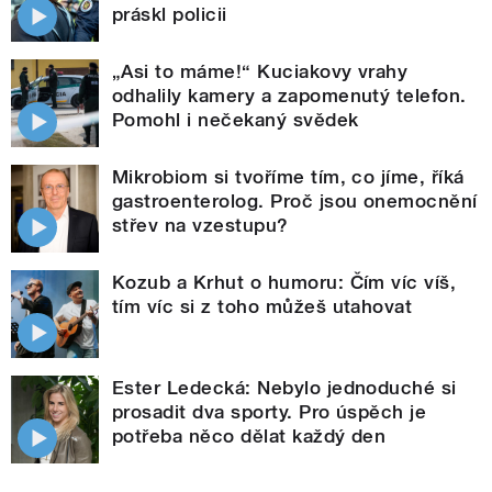
práskl policii
„Asi to máme!“ Kuciakovy vrahy
odhalily kamery a zapomenutý telefon.
Pomohl i nečekaný svědek
Mikrobiom si tvoříme tím, co jíme, říká
gastroenterolog. Proč jsou onemocnění
střev na vzestupu?
Kozub a Krhut o humoru: Čím víc víš,
tím víc si z toho můžeš utahovat
Ester Ledecká: Nebylo jednoduché si
prosadit dva sporty. Pro úspěch je
potřeba něco dělat každý den