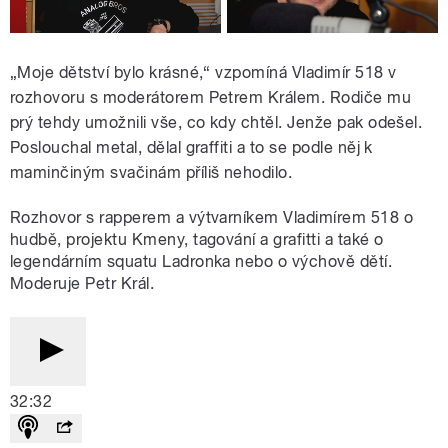
„Moje dětství bylo krásné,“ vzpomíná Vladimír 518 v
rozhovoru s moderátorem Petrem Králem. Rodiče mu
prý tehdy umožnili vše, co kdy chtěl. Jenže pak odešel.
Poslouchal metal, dělal graffiti a to se podle něj k
maminčiným svačinám příliš nehodilo.
Rozhovor s rapperem a výtvarníkem Vladimírem 518 o
hudbě, projektu Kmeny, tagování a grafitti a také o
legendárním squatu Ladronka nebo o výchově dětí.
Moderuje Petr Král.
32:32