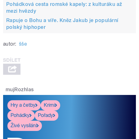
Pohádková cesta romské kapely: z kulturáku až
mezi hvězdy
Rapuje o Bohu a víře. Kněz Jakub je populární
polský hiphoper
autor:
šše
mujRozhlas
Hry a četby
Krimi
Pohádky
Pořady
Živé vysílání