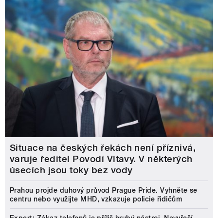
Situace na českých řekách není příznivá,
varuje ředitel Povodí Vltavy. V některých
úsecích jsou toky bez vody
Prahou projde duhový průvod Prague Pride. Vyhněte se
centru nebo využijte MHD, vzkazuje policie řidičům
Expert: Zákaz telefonů je příliš hrubý nástroj. Nevyřeší