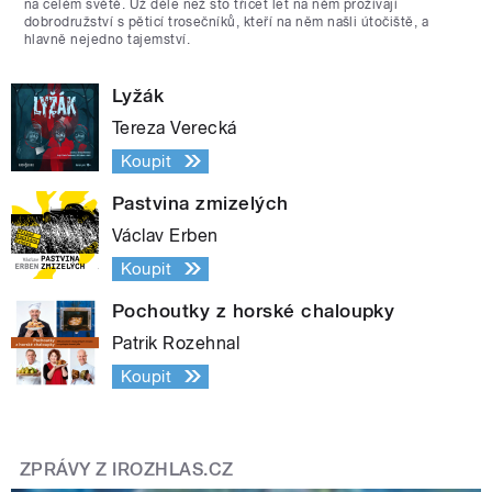
na celém světě. Už déle než sto třicet let na něm prožívají
dobrodružství s pěticí trosečníků, kteří na něm našli útočiště, a
hlavně nejedno tajemství.
Lyžák
Tereza Verecká
Koupit
Pastvina zmizelých
Václav Erben
Koupit
Pochoutky z horské chaloupky
Patrik Rozehnal
Koupit
ZPRÁVY Z IROZHLAS.CZ