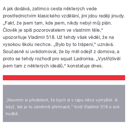
A jak dodává, zatímco cesta některých vede
prostřednictvím klasického vzdělání, jiní jdou raději jinudy.
„Fakt, že jsem tam, kde jsem, nikdy nebyl můj plán.
Člověk je spíš pozorovatelem ve vlastním těle,“
upozorňuje Vladimír 518. Už tehdy však věděl, že na
vysokou školu nechce. „Bylo by to trápení,“ uznává.
Současně si uvědomoval, že by měl odejít z domova, a
proto se tehdy rozhodl pro squat Ladronka. „Vystřízlivěl
jsem tam z některých ideálů,“ konstatuje dnes.
„Neumím si představit, že bych si v rapu něco vymýšlel. A
když, tak je to záměrně přehnané,“ tvrdí Vladimír 518 o své
hudbě.