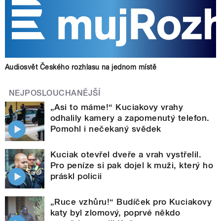
Audiosvět Českého rozhlasu na jednom místě
NEJPOSLOUCHANĚJŠÍ
„Asi to máme!“ Kuciakovy vrahy
odhalily kamery a zapomenutý telefon.
Pomohl i nečekaný svědek
Kuciak otevřel dveře a vrah vystřelil.
Pro peníze si pak dojel k muži, který ho
práskl policii
„Ruce vzhůru!“ Budíček pro Kuciakovy
katy byl zlomový, poprvé někdo