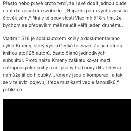
Přesto nebo právě proto tvrdí, že i své dceři jednou bude
chtít dát absolutní svobodu. „Největší porci výchovy si dá
člověk sám,“ říká v té souvislosti Vladimír 518 s tím, že
bychom se především měli naučit věřit jeden druhému.
Vladimír 518 je spoluautorem knihy a dokumentárního
cyklu Kmeny, který vysílá Česká televize. Za samotnou
knihou stojí 25 autorů, často členů jednotlivých
subkultur. Proto nelze Kmeny zaškatulkovat mezi
antropologické knihy a ani jediný hodinový díl v televizi
nemůže jít do hloubky. „Kmeny jsou o komparaci, a tak
se v televizi objevují třeba muzikanti vedle fanoušků,“
přibližuje.