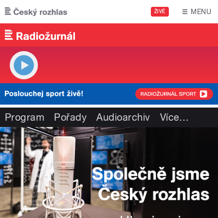
Přejít k hlavnímu obsahu
MENU
ŽIVĚ
Program
Pořady
Audioarchiv
Více
…