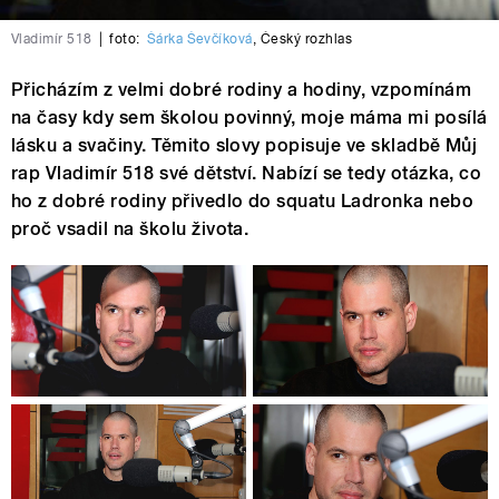
Vladimír 518
|
foto:
Šárka Ševčíková
,
Český rozhlas
Přicházím z velmi dobré rodiny a hodiny, vzpomínám
na časy kdy sem školou povinný, moje máma mi posílá
lásku a svačiny. Těmito slovy popisuje ve skladbě Můj
rap Vladimír 518 své dětství. Nabízí se tedy otázka, co
ho z dobré rodiny přivedlo do squatu Ladronka nebo
proč vsadil na školu života.