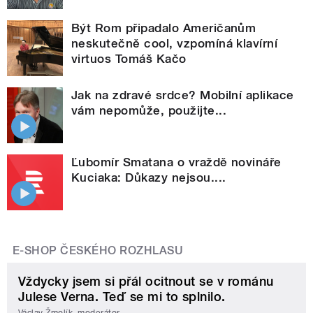
Být Rom připadalo Američanům
neskutečně cool, vzpomíná klavírní
virtuos Tomáš Kačo
Jak na zdravé srdce? Mobilní aplikace
vám nepomůže, použijte...
Ľubomír Smatana o vraždě novináře
Kuciaka: Důkazy nejsou....
E-SHOP ČESKÉHO ROZHLASU
Vždycky jsem si přál ocitnout se v románu
Julese Verna. Teď se mi to splnilo.