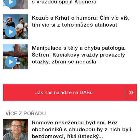
s vraždou spojil Kočnera
Kozub a Krhut o humoru: Čím víc víš,
tím víc si z toho můžeš utahovat
Manipulace s těly a chyba patologa.
Šetření Kuciakovy vraždy provázely
otázky, zbraň se nenašla
Jak nás naladíte na DABu
VÍCE Z POŘADU
Romové neseženou bydlení. Bez
obchodníků s chudobou by z nich byli
bezdomovci, říká ústecký...