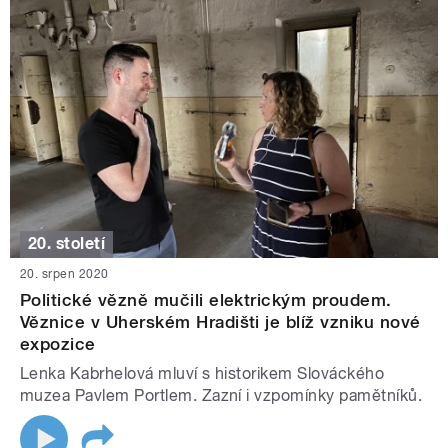
20. století
20. srpen 2020
Politické vězně mučili elektrickým proudem.
Věznice v Uherském Hradišti je blíž vzniku nové
expozice
Lenka Kabrhelová mluví s historikem Slováckého
muzea Pavlem Portlem. Zazní i vzpomínky pamětníků.