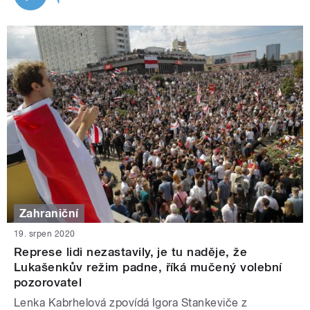
Zahraniční
19. srpen 2020
Represe lidi nezastavily, je tu naděje, že
Lukašenkův režim padne, říká mučený volební
pozorovatel
Lenka Kabrhelová zpovídá Igora Stankeviče z