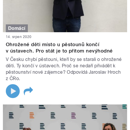
Domácí
14. srpen 2020
Ohrožené děti místo u pěstounů končí
v ústavech. Pro stát je to přitom nevýhodné
V Česku chybí pěstouni, kteří by se starali o ohrožené
děti. Ty končí v ústavech. Proč se nedaří přivádět k
pěstounství nové zájemce? Odpovídá Jaroslav Hroch
z ČRo.