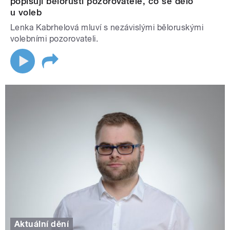
popisují běloruští pozorovatelé, co se dělo
u voleb
Lenka Kabrhelová mluví s nezávislými běloruskými
volebními pozorovateli.
Aktuální dění