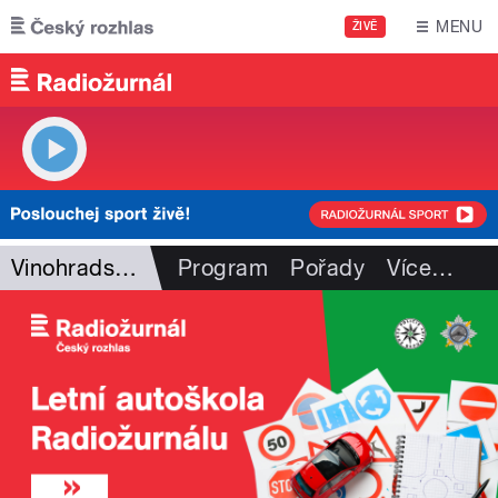
Přejít k hlavnímu obsahu
MENU
ŽIVĚ
Vinohradská 12
Program
Pořady
Více
…