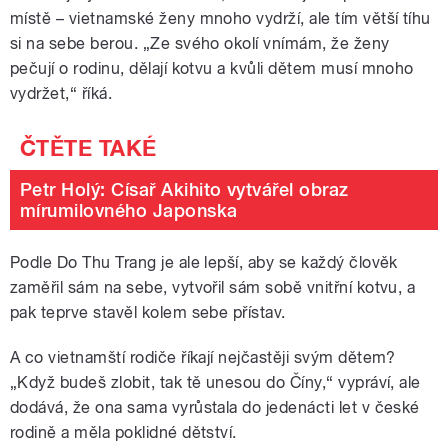
místě – vietnamské ženy mnoho vydrží, ale tím větší tíhu
si na sebe berou. „Ze svého okolí vnímám, že ženy
pečují o rodinu, dělají kotvu a kvůli dětem musí mnoho
vydržet,“ říká.
Petr Holý: Císař Akihito vytvářel obraz
mírumilovného Japonska
Podle Do Thu Trang je ale lepší, aby se každý člověk
zaměřil sám na sebe, vytvořil sám sobě vnitřní kotvu, a
pak teprve stavěl kolem sebe přístav.
A co vietnamští rodiče říkají nejčastěji svým dětem?
„Když budeš zlobit, tak tě unesou do Číny,“ vypráví, ale
dodává, že ona sama vyrůstala
do jedenácti let
v české
rodině a měla poklidné dětství.