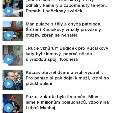
odhalily kamery a zapomenutý telefon.
Pomohl i nečekaný svědek
Manipulace s těly a chyba patologa.
Šetření Kuciakovy vraždy provázely
otázky, zbraň se nenašla
„Ruce vzhůru!“ Budíček pro Kuciakovy
katy byl zlomový, poprvé někdo
s vraždou spojil Kočnera
Kuciak otevřel dveře a vrah vystřelil.
Pro peníze si pak dojel k muži, který ho
práskl policii
Pozor, zákruta byla fenomén. Mluvili
jsme k milionům posluchačů, vzpomíná
Luboš Machaj