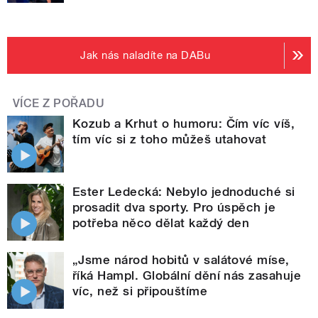
Jak nás naladíte na DABu
VÍCE Z POŘADU
Kozub a Krhut o humoru: Čím víc víš,
tím víc si z toho můžeš utahovat
Ester Ledecká: Nebylo jednoduché si
prosadit dva sporty. Pro úspěch je
potřeba něco dělat každý den
„Jsme národ hobitů v salátové míse,
říká Hampl. Globální dění nás zasahuje
víc, než si připouštíme