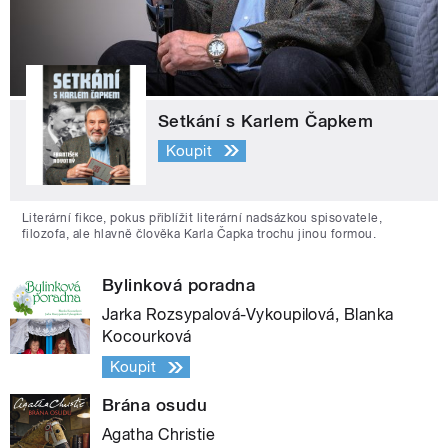
Setkání s Karlem Čapkem
Koupit
Literární fikce, pokus přiblížit literární nadsázkou spisovatele,
filozofa, ale hlavně člověka Karla Čapka trochu jinou formou.
Bylinková poradna
Jarka Rozsypalová-Vykoupilová, Blanka
Kocourková
Koupit
Brána osudu
Agatha Christie