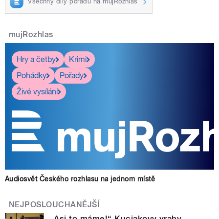
Všechny díly pořadu na mujRozhlas
mujRozhlas
Hry a četby
Krimi
Pohádky
Pořady
Živé vysílání
Audiosvět Českého rozhlasu na jednom místě
NEJPOSLOUCHANĚJŠÍ
„Asi to máme!“ Kuciakovy vrahy