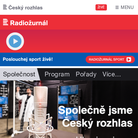
Přejít k hlavnímu obsahu
MENU
ŽIVĚ
Společnost
Program
Pořady
Více
…