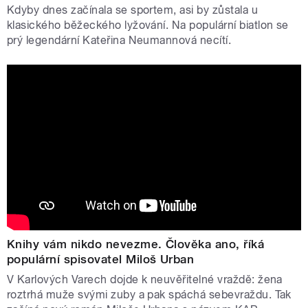
Kdyby dnes začínala se sportem, asi by zůstala u
klasického běžeckého lyžování. Na populární biatlon se
prý legendární Kateřina Neumannová necítí.
Knihy vám nikdo nevezme. Člověka ano, říká
populární spisovatel Miloš Urban
V Karlových Varech dojde k neuvěřitelné vraždě: žena
roztrhá muže svými zuby a pak spáchá sebevraždu. Tak