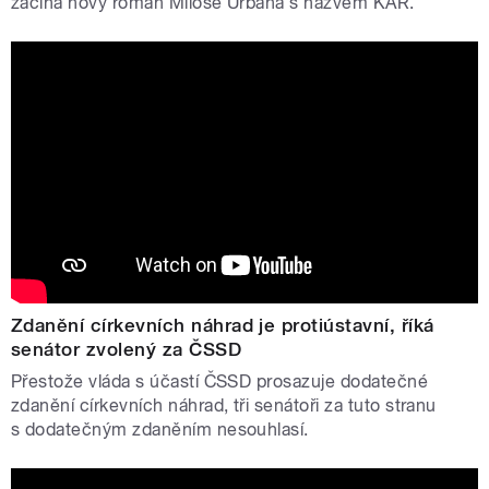
začíná nový román Miloše Urbana s názvem KAR.
Zdanění církevních náhrad je protiústavní, říká
senátor zvolený za ČSSD
Přestože vláda s účastí ČSSD prosazuje dodatečné
zdanění církevních náhrad, tři senátoři za tuto stranu
s dodatečným zdaněním nesouhlasí.