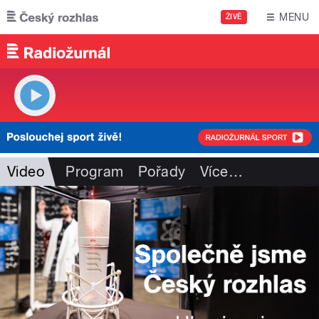
Přejít k hlavnímu obsahu
MENU
ŽIVĚ
Video
Program
Pořady
Více
…