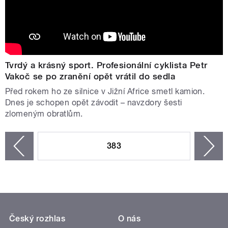
Tvrdý a krásný sport. Profesionální cyklista Petr
Vakoč se po zranění opět vrátil do sedla
Před rokem ho ze silnice v Jižní Africe smetl kamion.
Dnes je schopen opět závodit – navzdory šesti
zlomeným obratlům.
STRÁNKY
383
n
zí
Český rozhlas
O nás