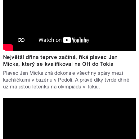
Největší dřina teprve začíná, říká plavec Jan
Micka, který se kvalifikoval na OH do Tokia
Plavec Jan Micka zná dokonale všechny spáry mezi
kachličkami v bazénu v Podolí. A právě díky tvrdé dřině
už má jistou letenku na olympiádu v Tokiu.