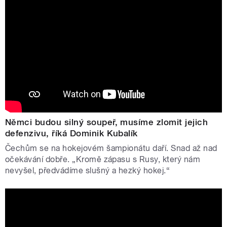
Němci budou silný soupeř, musíme zlomit jejich
defenzivu, říká Dominik Kubalík
Čechům se na hokejovém šampionátu daří. Snad až nad
očekávání dobře. „Kromě zápasu s Rusy, který nám
nevyšel, předvádíme slušný a hezký hokej.“