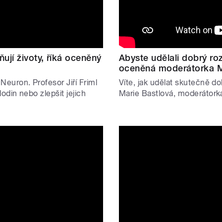
ují životy, říká oceněný
Abyste udělali dobrý ro
oceněná moderátorka M
uron. Profesor Jiří Friml
Víte, jak udělat skutečně d
odin nebo zlepšit jejich
Marie Bastlová, moderátork