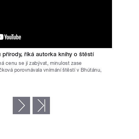
 přírody, říká autorka knihy o štěstí
á cenu se jí zabývat, minulost zase
ková porovnávala vnímání štěstí v Bhútánu,
…
následující ›
poslední »