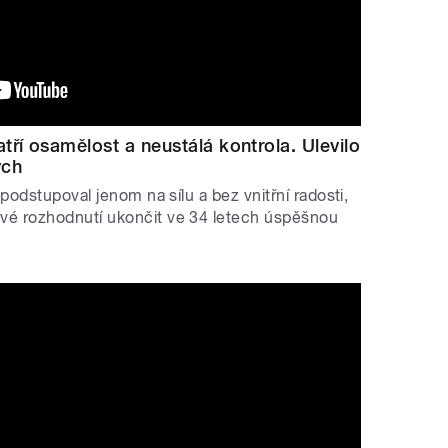
tří osamělost a neustálá kontrola. Ulevilo
ych
 podstupoval jenom na sílu a bez vnitřní radosti,
vé rozhodnutí ukončit ve 34 letech úspěšnou