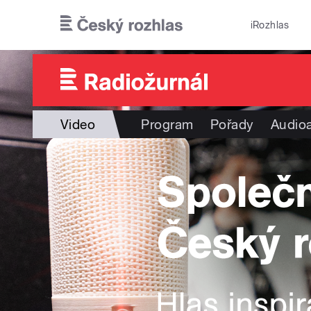
Přejít k hlavnímu obsahu
iRozhlas
Video
Program
Pořady
Audioa