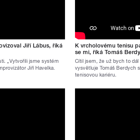
vizoval Jiří Lábus, říká
K vrcholovému tenisu pa
se mi, říká Tomáš Berd
ti. „Vytvořili jsme systém
Cítil jsem, že už bych to dál
improvizátor Jiří Havelka.
vysvětluje Tomáš Berdych s
tenisovou kariéru.