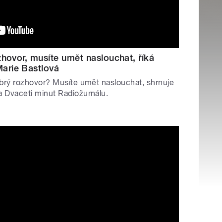
zhovor, musíte umět naslouchat, říká
arie Bastlová
obrý rozhovor? Musíte umět naslouchat, shrnuje
a Dvaceti minut Radiožurnálu.