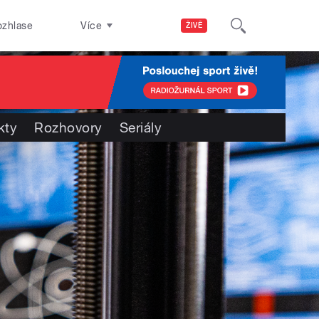
ozhlase
Více
ŽIVĚ
kty
Rozhovory
Seriály