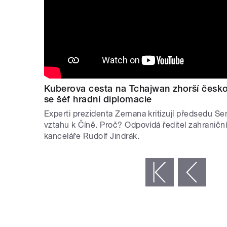
Kuberova cesta na Tchajwan zhorší česko
se šéf hradní diplomacie
Experti prezidenta Zemana kritizují předsedu Se
vztahu k Číně. Proč? Odpovídá ředitel zahranič
kanceláře Rudolf Jindrák.
STRÁNKY
« první
‹ předchozí