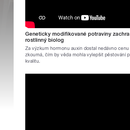
Geneticky modifikované potraviny zachraň
rostlinný biolog
Za výzkum hormonu auxin dostal nedávno cenu Ne
zkoumá, čím by věda mohla vylepšit pěstování pl
kvalitu.