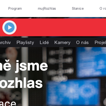
Program
mujRozhlas
Stanice
O r
rchiv
Playlisty
Lidé
Kamery
O nás
Proje