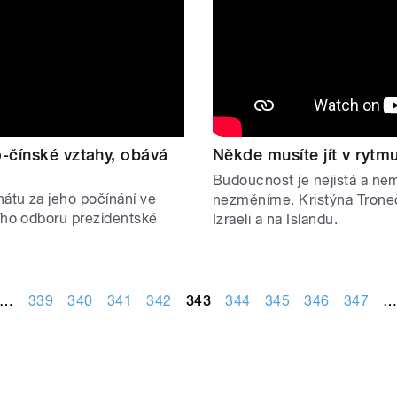
-čínské vztahy, obává
Někde musíte jít v rytmu
Budoucnost je nejistá a nem
nátu za jeho počínání ve
nezměníme. Kristýna Troneč
ního odboru prezidentské
Izraeli a na Islandu.
…
339
340
341
342
343
344
345
346
347