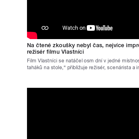
Na čtené zkoušky nebyl čas, nejvíce impro
režisér filmu Vlastníci
Film Vlastníci se natáčel osm dní v jedné místnos
taháků na stole,“ přibližuje režisér, scenárista a 