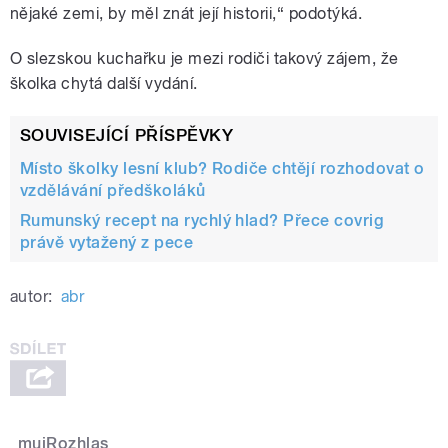
nějaké zemi, by měl znát její historii,“ podotýká.
O slezskou kuchařku je mezi rodiči takový zájem, že
školka chytá další vydání.
SOUVISEJÍCÍ PŘÍSPĚVKY
Místo školky lesní klub? Rodiče chtějí rozhodovat o
vzdělávání předškoláků
Rumunský recept na rychlý hlad? Přece covrig
právě vytažený z pece
autor:
abr
mujRozhlas