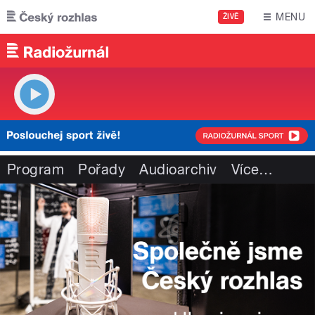
Přejít k hlavnímu obsahu
MENU
ŽIVĚ
Program
Pořady
Audioarchiv
Více
…