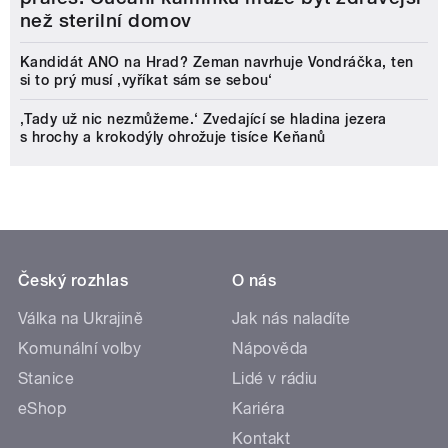
než sterilní domov
Kandidát ANO na Hrad? Zeman navrhuje Vondráčka, ten
si to prý musí ‚vyříkat sám se sebou‘
‚Tady už nic nezmůžeme.‘ Zvedající se hladina jezera
s hrochy a krokodýly ohrožuje tisíce Keňanů
Český rozhlas
O nás
Válka na Ukrajině
Jak nás naladíte
Komunální volby
Nápověda
Stanice
Lidé v rádiu
eShop
Kariéra
Kontakt