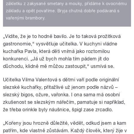
zákletku z zakysané smetany a mouky, přidáme k ovocnému
základu a opět povaříme. Bryja chutná dobře podávaná s
vařenými brambory.
„Vidíte, že je to hodně bavilo. Je to taková prožitková
gastronomie,“ vysvětluje učitelka. V kuchyni vládne
kuchařka Pavla, která děti vnímá jako roztomilou
konkurenci. „Já už bych mohla tím pádem jít do
důchodu, klidně mě můžou zastoupit,“ usmívá se.
Učitelka Vilma Valentová s dětmi vaří podle originální
slezské kuchařky, přitažlivé už jenom podle názvů –
slezský bigos, ožure, vařonka. I ona sama má osobní
zkušenost se slezským nářečím, pamatuje si například,
že třeba orinkle byly náušnice, špigl zase zrcadlo.
„Kořeny jsou hrozně důležité, vědět, odkud jsem a kam
patřím, kde vlastně zůstávám. Každý člověk, který žije v