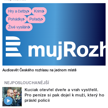
Hry a četby
Krimi
Pohádky
Pořady
Živé vysílání
Audiosvět Českého rozhlasu na jednom místě
NEJPOSLOUCHANĚJŠÍ
Kuciak otevřel dveře a vrah vystřelil.
Pro peníze si pak dojel k muži, který ho
práskl policii