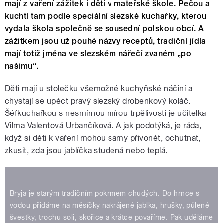
mají z vaření zážitek i děti v mateřské škole. Pečou a
kuchtí tam podle speciální slezské kuchařky, kterou
vydala škola společně se sousední polskou obcí. A
zážitkem jsou už pouhé názvy receptů, tradiční jídla
mají totiž jména ve slezském nářečí zvaném „po
našimu“.
Děti mají u stolečku všemožné kuchyňské náčiní a
chystají se upéct pravý slezský drobenkový koláč.
Šéfkuchařkou s nesmírnou mírou trpělivosti je učitelka
Vilma Valentová Urbančíková. A jak podotýká, je ráda,
když si děti k vaření mohou samy přivonět, ochutnat,
zkusit, zda jsou jablíčka studená nebo teplá.
Bryja je starým tradičním pokrmem chudých. Do hrnce s
vodou přidáme na měsíčky nakrájené jablka, hrušky, půlené
švestky, trochu soli, skořice a krátce povaříme. Pak uděláme