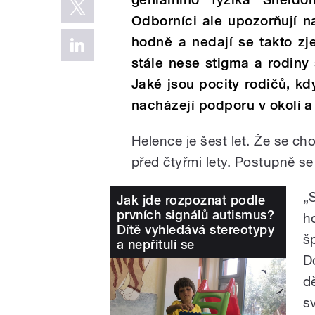
Odborn
í
ci ale upozorňuj
í
na
hodně a nedaj
í
se takto zj
st
á
le nese stigma a rodiny
Jaké jsou pocity rodičů, k
nacházejí podporu v okolí a
Helence je šest let. Že se chov
před čtyřmi lety. Postupně se j
„
Jak jde rozpoznat podle
prvních signálů autismus?
h
Dítě vyhledává stereotypy
š
a nepřitulí se
D
dě
s