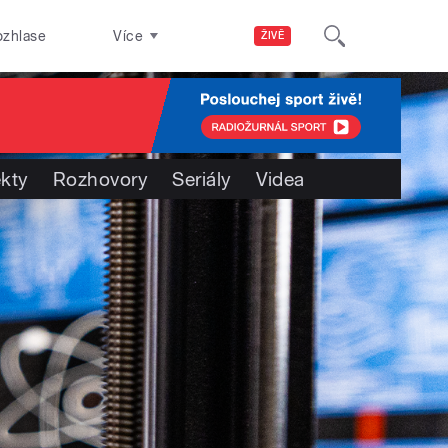
ozhlase
Více
ŽIVĚ
ekty
Rozhovory
Seriály
Videa