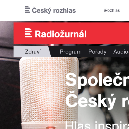
Přejít k hlavnímu obsahu
iRozhlas
Zdraví
Program
Pořady
Audio