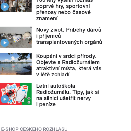
poprvé hry, sportovní
přenosy nebo časové
znamení
Nový život. Příběhy dárců
i příjemců
transplantovaných orgánů
Koupání v srdci přírody.
Objevte s Radiožurnálem
atraktivní místa, která vás
v létě zchladí
Letní autoškola
Radiožurnálu. Tipy, jak si
na silnici ušetřit nervy
i peníze
E-SHOP ČESKÉHO ROZHLASU