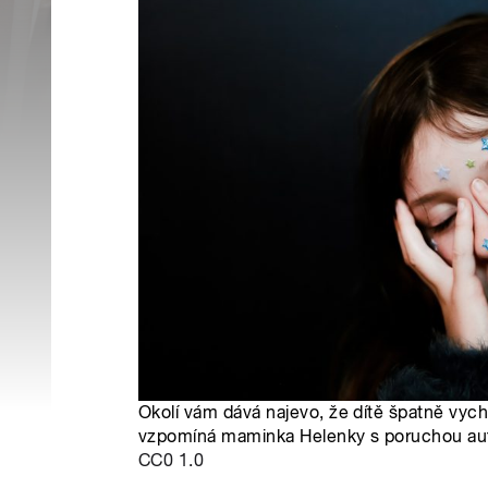
Okolí vám dává najevo, že dítě špatně vych
vzpomíná maminka Helenky s poruchou autis
CC0 1.0