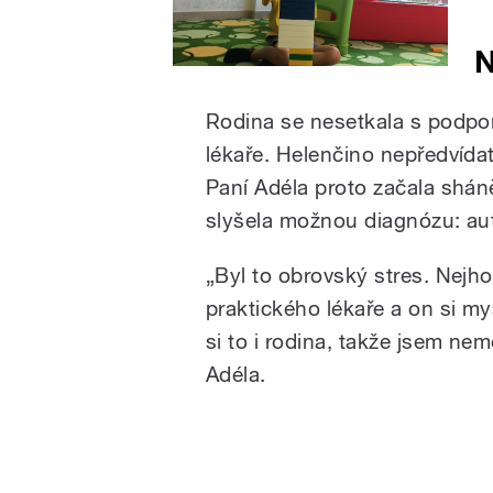
N
Rodina se nesetkala s podpo
lékaře. Helenčino nepředvídate
Paní Adéla proto začala shá
slyšela možnou diagnózu: au
„Byl to obrovský stres. Nejho
praktického lékaře a on si mys
si to i rodina, takže jsem n
Adéla.