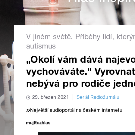
V jiném světě. Příběhy lidí, kte
autismus
„Okolí vám dává najevo
vychováváte.“ Vyrovna
nebývá pro rodiče jed
29. březen 2021
Seriál Radiožurnálu
Největší audioportál na českém internetu