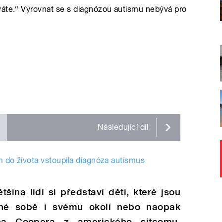
váte.“ Vyrovnat se s diagnózou autismu nebývá pro
Následující
díl
ým do života vstoupila diagnóza autismus
tšina lid
í
si představ
í
děti, kter
é
jsou
n
é
sobě i sv
é
mu okol
í
nebo naopak
na Coopera z americk
é
ho sitcomu.