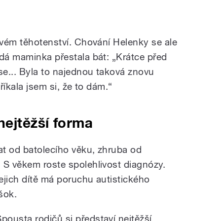
ovém těhotenství. Chování Helenky se ale
adá maminka přestala bát: „Krátce před
e... Byla to najednou taková znovu
 říkala jsem si, že to dám.“
nejtěžší forma
t od batolecího věku, zhruba od
 S věkem roste spolehlivost diagnózy.
jejich dítě má poruchu autistického
šok.
Spousta rodičů si představí nejtěžší