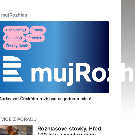
mujRozhlas
Hry a četby
Krimi
Pohádky
Pořady
Živé vysílání
Audiosvět Českého rozhlasu na jednom místě
VÍCE Z POŘADU
Rozhlasové stovky. Před
100 lety vysílal rozhlas