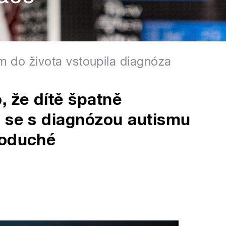
rým do života vstoupila diagnóza
, že dítě špatně
t se s diagnózou autismu
noduché