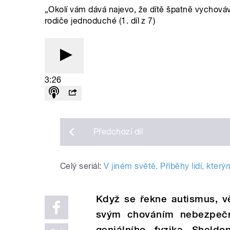
„Okolí vám dává najevo, že dítě špatně vychová
rodiče jednoduché (1. díl z 7)
3:26
Předchozí
díl
Celý seriál:
V jiném světě. Příběhy lidí, kter
Když se řekne autismus, vě
sv
ý
m chov
á
n
í
m nebezpeč
geni
á
ln
í
ho fyzika Sheldo