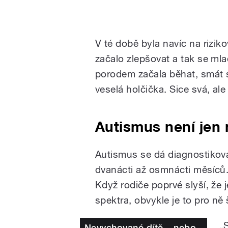
V té době byla navíc na rizik
začalo zlepšovat a tak se ml
porodem začala běhat, smát s
veselá holčička. Sice svá, ale
Autismus není jen 
Autismus se dá diagnostikova
dvanácti až osmnácti měsíců.
Když rodiče poprvé slyší, že 
spektra, obvykle je to pro ně 
„
Nevychované dítě – nebo