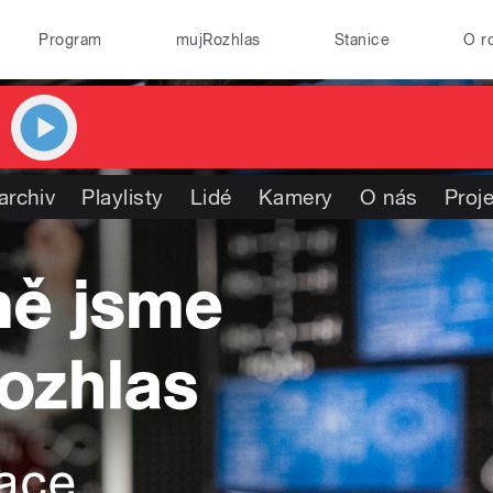
Program
mujRozhlas
Stanice
O r
archiv
Playlisty
Lidé
Kamery
O nás
Proj