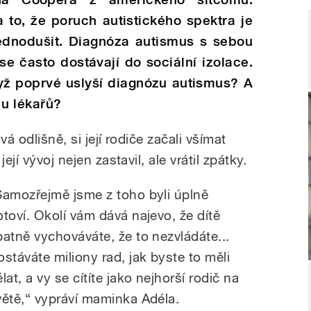
 to, že poruch autistick
é
ho spektra je
ednodušit. Diagn
ó
za autismus s sebou
 se často dost
á
vaj
í
do soci
á
ln
í
izolace.
dyž poprvé uslyší diagnózu autismus? A
 u lékařů?
á odlišně, si její rodiče začali všímat
ejí vývoj nejen zastavil, ale vrátil zpátky.
Samozřejmě jsme z toho byli úplně
otoví. Okolí vám dává najevo, že dítě
patně vychováváte, že to nezvládáte...
ostáváte miliony rad, jak byste to měli
lat, a vy se cítíte jako nejhorší rodič na
větě,“ vypráví maminka Adéla.