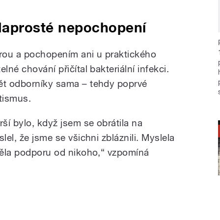
aprosté nepochopení
rou a pochopením ani u praktického
lné chování přičítal bakteriální infekci.
nět odborníky sama – tehdy poprvé
tismus.
rší bylo, když jsem se obrátila na
lel, že jsme se všichni zbláznili. Myslela
eměla podporu od nikoho,“ vzpomíná