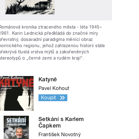
Románová kronika ztraceného města - léta 1945–
1961. Karin Lednická předkládá do značné míry
převratný, dosavadní paradigma měnící obraz
hornického regionu, jehož zahlazenou historii stále
překrývá tlustá vrstva mýtů a zakořeněných
stereotypů o „černé zemi a rudém kraji“.
Katyně
Pavel Kohout
Koupit
Setkání s Karlem
Čapkem
František Novotný