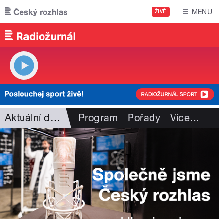
Přejít k hlavnímu obsahu
MENU
ŽIVĚ
Aktuální dění
Program
Pořady
Více
…