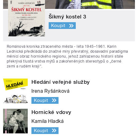
Šikmý kostel 3
Koupit
Románová kronika ztraceného města - léta 1945–1961. Karin
Lednická předkládá do značné míry převratný, dosavadní paradigma
měnící obraz hornického regionu, jehož zahlazenou historii stále
překrývá tlustá vrstva mýtů a zakořeněných stereotypů o „černé
zemi a rudém kraji“.
Hledání veřejné služby
Irena Ryšánková
Koupit
Hornické vdovy
Kamila Hladká
Koupit