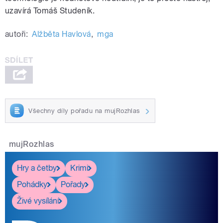
uzavírá Tomáš Studeník.
autoři:
Alžběta Havlová
,
mga
Všechny díly pořadu na mujRozhlas
mujRozhlas
Hry a četby
Krimi
Pohádky
Pořady
Živé vysílání