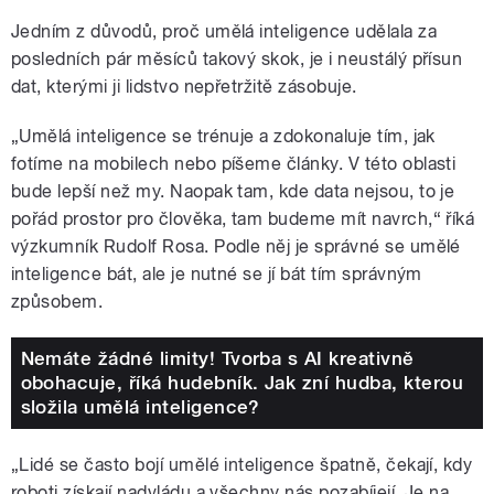
Jedním z důvodů, proč umělá inteligence udělala za
posledních pár měsíců takový skok, je i neustálý přísun
dat, kterými ji lidstvo nepřetržitě zásobuje.
„Umělá inteligence se trénuje a zdokonaluje tím, jak
fotíme na mobilech nebo píšeme články. V této oblasti
bude lepší než my. Naopak tam, kde data nejsou, to je
pořád prostor pro člověka, tam budeme mít navrch,“ říká
výzkumník Rudolf Rosa. Podle něj je správné se umělé
inteligence bát, ale je nutné se jí bát tím správným
způsobem.
Nemáte žádné limity! Tvorba s AI kreativně
obohacuje, říká hudebník. Jak zní hudba, kterou
složila umělá inteligence?
„Lidé se často bojí umělé inteligence špatně, čekají, kdy
roboti získají nadvládu a všechny nás pozabíjejí. Je na