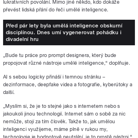
lukrativních povolání. Mimo jiné někdo, kdo dokáže
převést lidská přání do řeči umělé inteligence.
Před pár lety byla umělá inteligence obskurní
disciplínou. Dnes umí vygenerovat pohádku i
divadelní hru
„Bude tu práce pro prompt designera, který bude
propojovat různé nástroje umělé inteligence,“ doplňuje.
AI s sebou logicky přináší i temnou stránku –
dezinformace, deepfake videa a fotografie, kyberútoky a
další.
„Myslím si, že je to stejné jako s internetem nebo s
jakoukoli jinou technologií. Internet sám o sobě za nic
nemůže, stojí za tím člověk. Takže to, jak umělou
inteligenci využijeme, máme plně v rukou my,
technologie je hodnotově neutrální, je to prostě nástroj,“