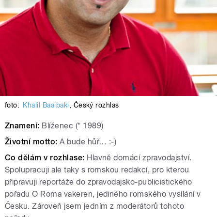
foto:
Khalil Baalbaki
,
Český rozhlas
Znamení:
Blíženec (* 1989)
Životní motto:
A bude hůř… :-)
Co dělám v rozhlase:
Hlavně domácí zpravodajství.
Spolupracuji ale taky s romskou redakcí, pro kterou
připravuji reportáže do zpravodajsko-publicistického
pořadu O Roma vakeren, jediného romského vysílání v
Česku. Zároveň jsem jedním z moderátorů tohoto