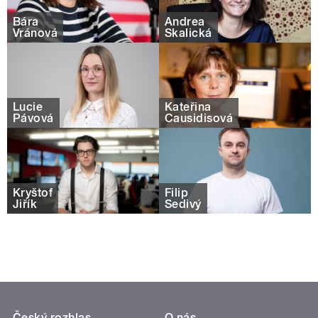
Bára
Andrea
Vránová
Skalická
Lucie
Kateřina
Pávová
Causidisová
Kryštof
Filip
Jiřík
Šedivý
Český rozhlas
O nás