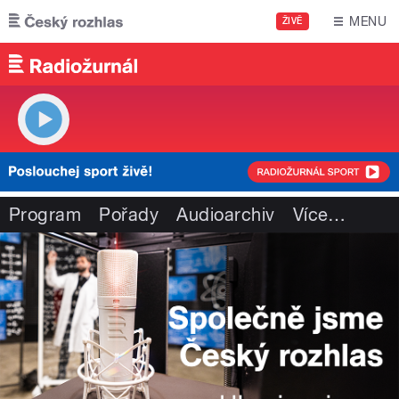
Přejít k hlavnímu obsahu
MENU
ŽIVĚ
Program
Pořady
Audioarchiv
Více
…