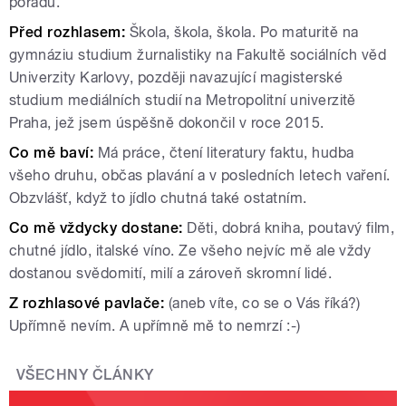
pořadu.
Před rozhlasem:
Škola, škola, škola. Po maturitě na
gymnáziu studium žurnalistiky na Fakultě sociálních věd
Univerzity Karlovy, později navazující magisterské
studium mediálních studií na Metropolitní univerzitě
Praha, jež jsem úspěšně dokončil v roce 2015.
Co mě baví:
Má práce, čtení literatury faktu, hudba
všeho druhu, občas plavání a v posledních letech vaření.
Obzvlášť, když to jídlo chutná také ostatním.
Co mě vždycky dostane:
Děti,
dobrá kniha, poutavý film,
chutné jídlo, italské víno. Ze všeho nejvíc mě ale vždy
dostanou svědomití, milí a zároveň skromní lidé.
Z rozhlasové pavlače:
(aneb víte, co se o Vás říká?)
Upřímně nevím. A upřímně mě to nemrzí :-)
VŠECHNY ČLÁNKY