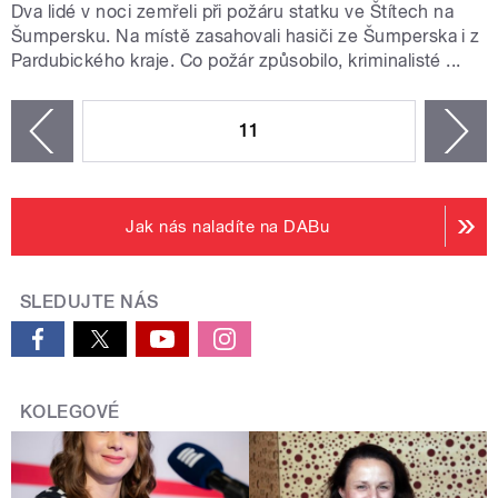
Dva lidé v noci zemřeli při požáru statku ve Štítech na
Šumpersku. Na místě zasahovali hasiči ze Šumperska i z
Pardubického kraje. Co požár způsobilo, kriminalisté ...
STRÁNKY
11
n
zí
Jak nás naladíte na DABu
SLEDUJTE NÁS
KOLEGOVÉ