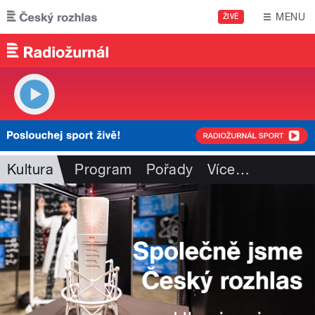
Přejít k hlavnímu obsahu
MENU
ŽIVĚ
Kultura
Program
Pořady
Více
…