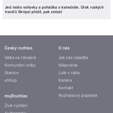
Jed místo voňavky a pohádka o katedrále. Útok ruských
travičů Skripal přežil, pak zmizel
Český rozhlas
O nás
Válka na Ukrajině
Jak nás naladíte
Komunální volby
Nápověda
Stanice
Lidé v rádiu
eShop
Kariéra
Kontakt
Rozhlasový poplatek
mujRozhlas
Živé vysílání