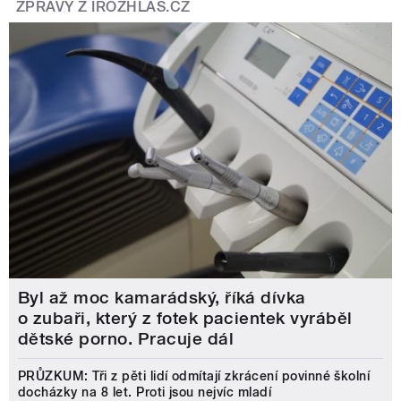
ZPRÁVY Z IROZHLAS.CZ
Byl až moc kamarádský, říká dívka
o zubaři, který z fotek pacientek vyráběl
dětské porno. Pracuje dál
PRŮZKUM: Tři z pěti lidí odmítají zkrácení povinné školní
docházky na 8 let. Proti jsou nejvíc mladí