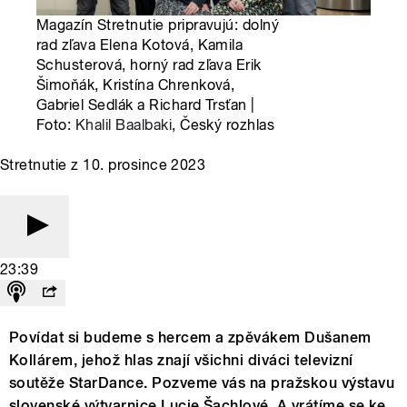
Magazín Stretnutie pripravujú: dolný
rad zľava Elena Kotová, Kamila
Schusterová, horný rad zľava Erik
Šimoňák, Kristína Chrenková,
Gabriel Sedlák a Richard Trsťan |
Foto:
Khalil Baalbaki
, Český rozhlas
Stretnutie z 10. prosince 2023
23:39
Povídat si budeme s hercem a zpěvákem Dušanem
Kollárem, jehož hlas znají všichni diváci televizní
soutěže StarDance. Pozveme vás na pražskou výstavu
slovenské výtvarnice Lucie Šachlové. A vrátíme se ke