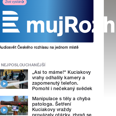
Živé vysílání
Audiosvět Českého rozhlasu na jednom místě
NEJPOSLOUCHANĚJŠÍ
„Asi to máme!“ Kuciakovy
vrahy odhalily kamery a
zapomenutý telefon.
Pomohl i nečekaný svědek
Manipulace s těly a chyba
patologa. Šetření
Kuciakovy vraždy
provázely otázky, zbraň se