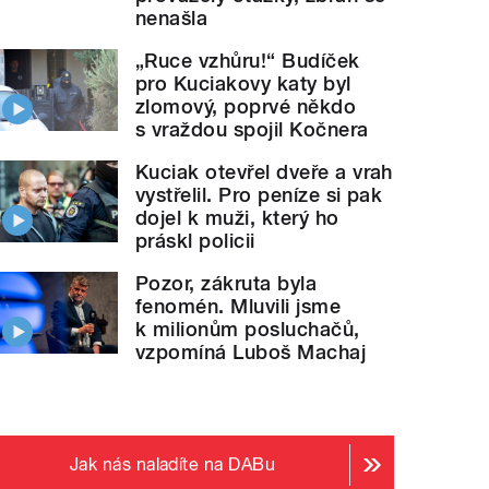
nenašla
„Ruce vzhůru!“ Budíček
pro Kuciakovy katy byl
zlomový, poprvé někdo
s vraždou spojil Kočnera
Kuciak otevřel dveře a vrah
vystřelil. Pro peníze si pak
dojel k muži, který ho
práskl policii
Pozor, zákruta byla
fenomén. Mluvili jsme
k milionům posluchačů,
vzpomíná Luboš Machaj
Jak nás naladíte na DABu