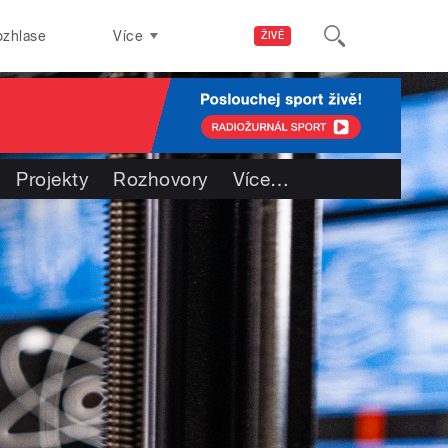
ozhlase
Více
ŽIVĚ
Projekty
Rozhovory
Více
…