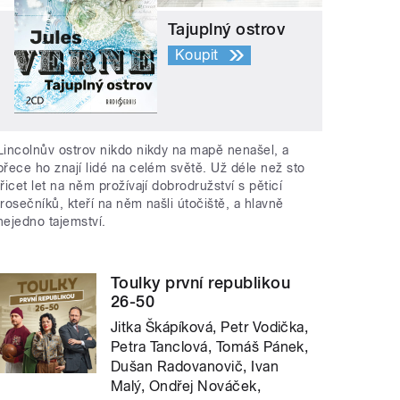
Tajuplný ostrov
Koupit
Lincolnův ostrov nikdo nikdy na mapě nenašel, a
přece ho znají lidé na celém světě. Už déle než sto
třicet let na něm prožívají dobrodružství s pěticí
trosečníků, kteří na něm našli útočiště, a hlavně
nejedno tajemství.
Toulky první republikou
26-50
Jitka Škápíková, Petr Vodička,
Petra Tanclová, Tomáš Pánek,
Dušan Radovanovič, Ivan
Malý, Ondřej Nováček,