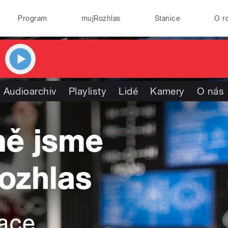
Program
mujRozhlas
Stanice
O r
Audioarchiv
Playlisty
Lidé
Kamery
O nás