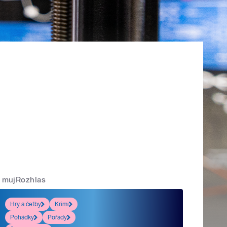
mujRozhlas
Hry a četby
Krimi
Pohádky
Pořady