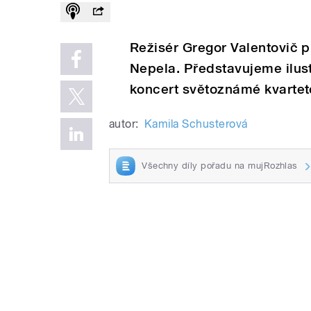
Režisér Gregor Valentovič p
Nepela. Představujeme ilus
koncert světoznámé kvarte
autor:
Kamila Schusterová
Všechny díly pořadu na mujRozhlas