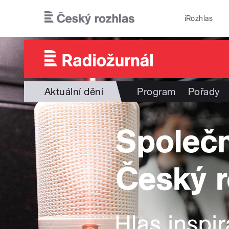
Přejít k hlavnímu obsahu
iRozhlas
Aktuální dění
Program
Pořady