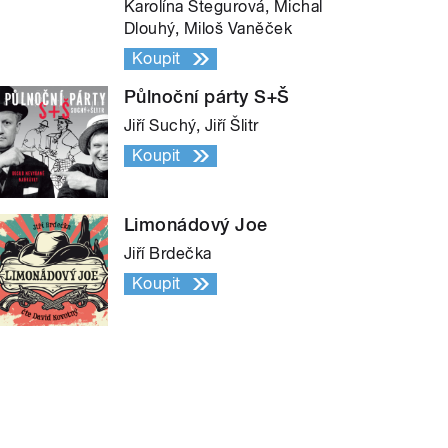
Karolína Stegurová, Michal
Dlouhý, Miloš Vaněček
Koupit
Půlnoční párty S+Š
Jiří Suchý, Jiří Šlitr
Koupit
Limonádový Joe
Jiří Brdečka
Koupit