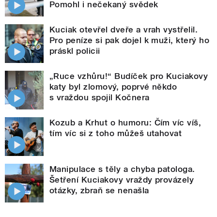
Pomohl i nečekaný svědek
Kuciak otevřel dveře a vrah vystřelil.
Pro peníze si pak dojel k muži, který ho
práskl policii
„Ruce vzhůru!“ Budíček pro Kuciakovy
katy byl zlomový, poprvé někdo
s vraždou spojil Kočnera
Kozub a Krhut o humoru: Čím víc víš,
tím víc si z toho můžeš utahovat
Manipulace s těly a chyba patologa.
Šetření Kuciakovy vraždy provázely
otázky, zbraň se nenašla