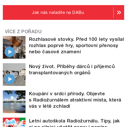
Jak nás naladíte na DABu
VÍCE Z POŘADU
Rozhlasové stovky. Před 100 lety vysílal
rozhlas poprvé hry, sportovní přenosy
nebo časové znamení
Nový život. Příběhy dárců i příjemců
transplantovaných orgánů
Koupání v srdci přírody. Objevte
s Radiožurnálem atraktivní místa, která
vás v létě zchladí
Letní autoškola Radiožurnálu. Tipy, jak
si na silnici ušetřit nervy i peníze