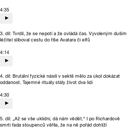
4:35
3. díl: Tvrdil, že se nepotí a že ovládá čas. Vyvoleným duším
léčitel sliboval cestu do říše Avatara či elfů
4:14
4. díl: Brutální fyzické násilí v sektě mělo za úkol dokázat
oddanost. Tajemné rituály stály život dva lidi
4:30
5. díl: „Až se vše uklidní, dá nám vědět.“ I po Richardově
smrti řada stoupenců věřila, že na ně pořád dohlíží