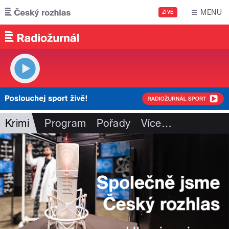
Přejít k hlavnímu obsahu
MENU
ŽIVĚ
Krimi
Program
Pořady
Více
…