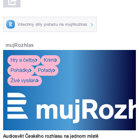
Všechny díly pořadu na mujRozhlas
mujRozhlas
Hry a četby
Krimi
Pohádky
Pořady
Živé vysílání
Audiosvět Českého rozhlasu na jednom místě