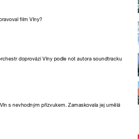
ipravoval film Vlny?
 orchestr doprovází Vlny podle not autora soundtracku
rs Vln s nevhodným přízvukem. Zamaskovala jej umělá