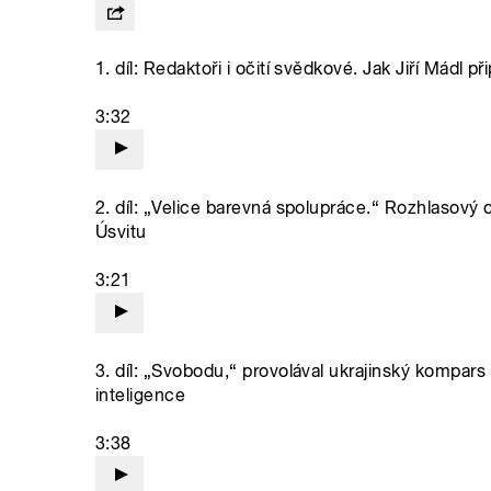
1. díl: Redaktoři i očití svědkové. Jak Jiří Mádl př
3:32
2. díl: „Velice barevná spolupráce.“ Rozhlasový
Úsvitu
3:21
3. díl: „Svobodu,“ provolával ukrajinský kompa
inteligence
3:38