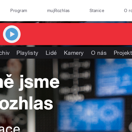
Program
mujRozhlas
Stanice
O r
chiv
Playlisty
Lidé
Kamery
O nás
Projek