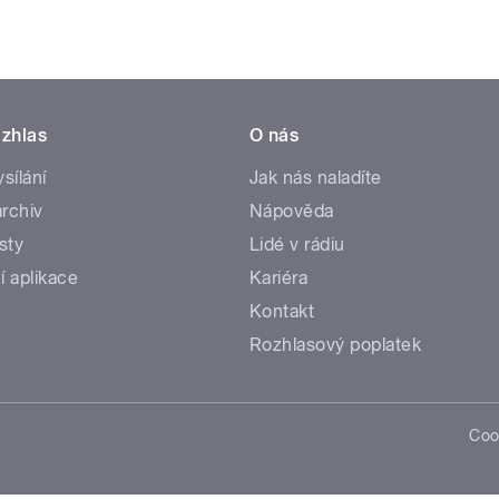
zhlas
O nás
ysílání
Jak nás naladíte
rchiv
Nápověda
sty
Lidé v rádiu
í aplikace
Kariéra
Kontakt
Rozhlasový poplatek
Coo