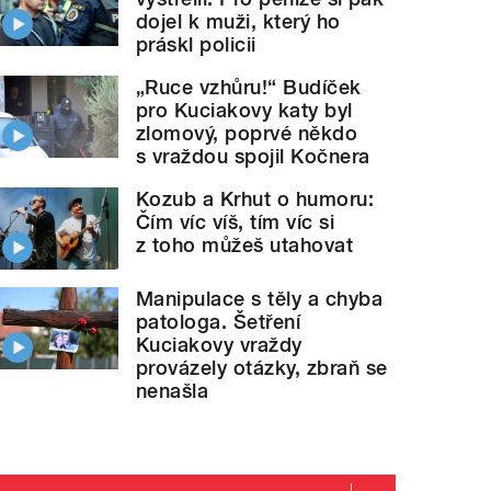
dojel k muži, který ho
práskl policii
„Ruce vzhůru!“ Budíček
pro Kuciakovy katy byl
zlomový, poprvé někdo
s vraždou spojil Kočnera
Kozub a Krhut o humoru:
Čím víc víš, tím víc si
z toho můžeš utahovat
Manipulace s těly a chyba
patologa. Šetření
Kuciakovy vraždy
provázely otázky, zbraň se
nenašla