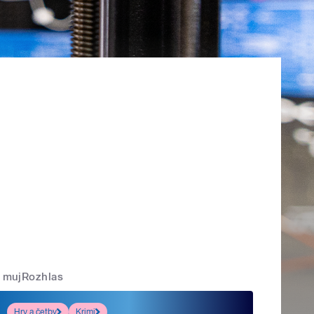
mujRozhlas
Hry a četby
Krimi