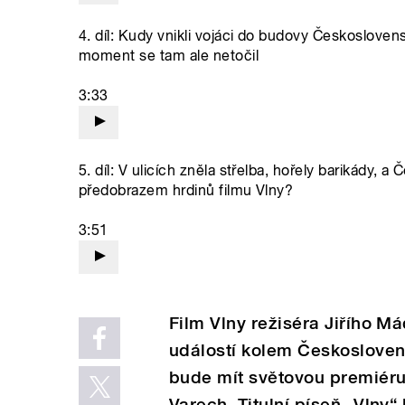
4. díl: Kudy vnikli vojáci do budovy Českosloven
moment se tam ale netočil
3:33
5. díl: V ulicích zněla střelba, hořely barikády, 
předobrazem hrdinů filmu Vlny?
3:51
Film Vlny režiséra Jiřího M
událostí kolem Českosloven
bude mít světovou premiéru
Varech. Titulní píseň „Vlny“