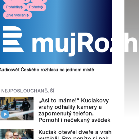
Pohádky
Pořady
Živé vysílání
Audiosvět Českého rozhlasu na jednom místě
NEJPOSLOUCHANĚJŠÍ
„Asi to máme!“ Kuciakovy
vrahy odhalily kamery a
zapomenutý telefon.
Pomohl i nečekaný svědek
Kuciak otevřel dveře a vrah
vystřelil. Pro peníze si pak