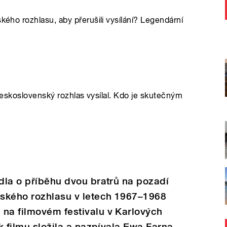
ského rozhlasu, aby přerušili vysílání? Legendární
a Československý rozhlas vysílal. Kdo je skutečným
ádla o příběhu dvou bratrů na pozadí
ského rozhlasu v letech 1967–1968
 na filmovém festivalu v Karlových
 k filmu složila a nazpívala Ewa Farna.