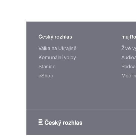
Český rozhlas
mujRo
Válka na Ukrajině
Živé v
Komunální volby
Audioa
Stanice
Podca
eShop
Mobiln