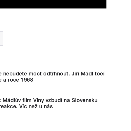
e nebudete moct odtrhnout. Jiří Mádl točí
se a roce 1968
: Mádlův film Vlny vzbudí na Slovensku
 reakce. Víc než u nás