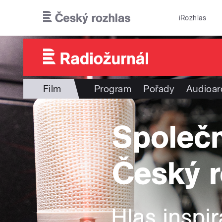
Přejít k hlavnímu obsahu
iRozhlas
Film
Program
Pořady
Audioar