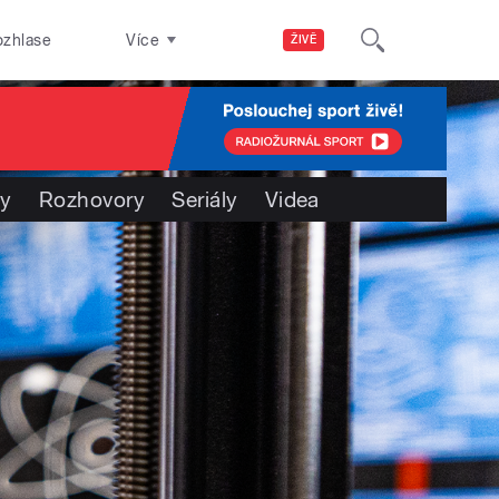
ozhlase
Více
ŽIVĚ
ty
Rozhovory
Seriály
Videa