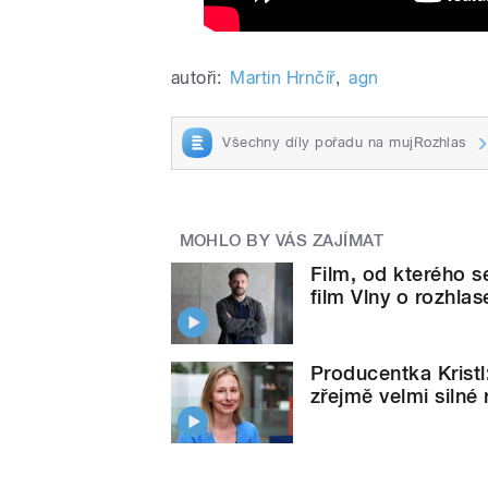
autoři:
Martin Hrnčíř
,
agn
Všechny díly pořadu na mujRozhlas
MOHLO BY VÁS ZAJÍMAT
Film, od kterého s
film Vlny o rozhla
Producentka Kristl
zřejmě velmi silné