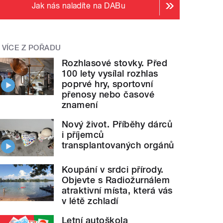
Jak nás naladíte na DABu
VÍCE Z POŘADU
Rozhlasové stovky. Před
100 lety vysílal rozhlas
poprvé hry, sportovní
přenosy nebo časové
znamení
Nový život. Příběhy dárců
i příjemců
transplantovaných orgánů
Koupání v srdci přírody.
Objevte s Radiožurnálem
atraktivní místa, která vás
v létě zchladí
Letní autoškola