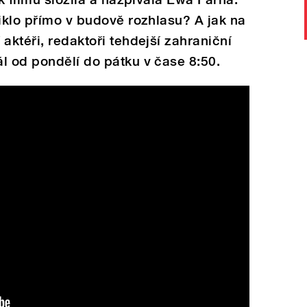
niklo přímo v budově rozhlasu? A jak na
aktéři, redaktoři tehdejší zahraniční
l od pondělí do pátku v čase 8:50.