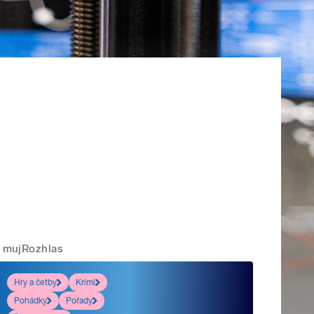
mujRozhlas
Hry a četby
Krimi
Pohádky
Pořady