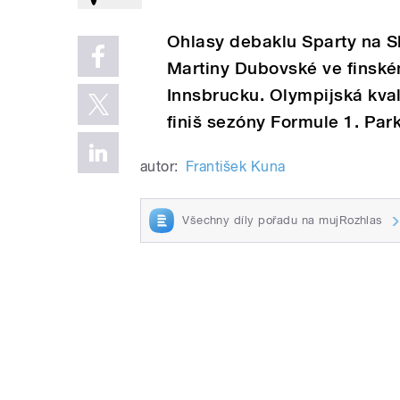
Ohlasy debaklu Sparty na S
Martiny Dubovské ve finské
Innsbrucku. Olympijská kval
finiš sezóny Formule 1. Par
autor:
František Kuna
Všechny díly pořadu na mujRozhlas