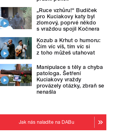
„Ruce vzhůru!“ Budíček
pro Kuciakovy katy byl
zlomový, poprvé někdo
s vraždou spojil Kočnera
Kozub a Krhut o humoru:
Čím víc víš, tím víc si
z toho můžeš utahovat
Manipulace s těly a chyba
patologa. Šetření
Kuciakovy vraždy
provázely otázky, zbraň se
nenašla
Jak nás naladíte na DABu