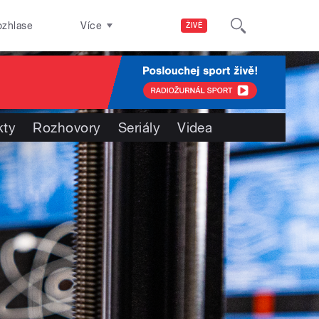
ozhlase
Více
ŽIVĚ
kty
Rozhovory
Seriály
Videa