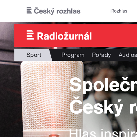
Přejít k hlavnímu obsahu
iRozhlas
Sport
Program
Pořady
Audioa