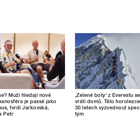
e? Muži hledají nové
‚Zelené boty‘ z Everestu 
manosféra je passé jako
vrátí domů. Tělo horolezc
mus, tvrdí Jarkovská,
30 letech vyzvednout speci
a Petr
tým