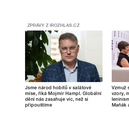
ZPRÁVY Z IROZHLAS.CZ
Jsme národ hobitů v salátové
Vzmuž s
míse, říká Mojmír Hampl. Globální
vzory, 
dění nás zasahuje víc, než si
leninis
připouštíme
Maňák 