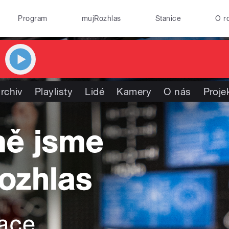
Program
mujRozhlas
Stanice
O r
rchiv
Playlisty
Lidé
Kamery
O nás
Proje