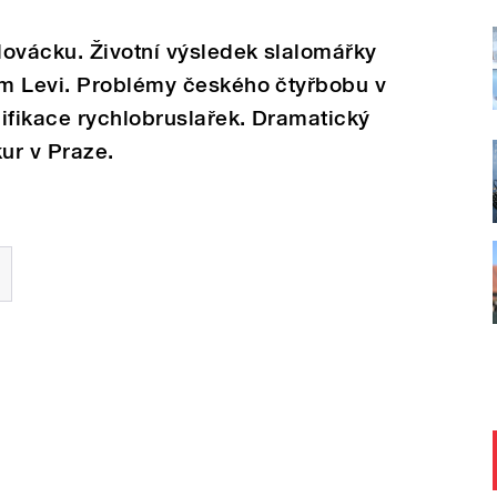
lovácku. Životní výsledek slalomářky
m Levi. Problémy českého čtyřbobu v
ifikace rychlobruslařek. Dramatický
kur v Praze.