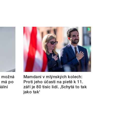
se možná
Mamdani v mlýnských kolech:
e má po
Proti jeho účasti na pietě k 11.
ální
září je 80 tisíc lidí. ‚Schytá to tak
jako tak'