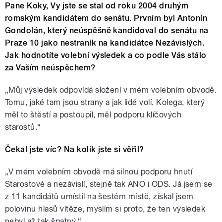
Pane Koky, Vy jste se stal od roku 2004 druhým
romským kandidátem do senátu. Prvním byl Antonín
Gondolán, který neúspěšně kandidoval do senátu na
Praze 10 jako nestraník na kandidátce Nezávislých.
Jak hodnotíte volební výsledek a co podle Vás stálo
za Vaším neúspěchem?
„Můj výsledek odpovídá složení v mém volebním obvodě.
Tomu, jaké tam jsou strany a jak lidé volí. Kolega, který
měl to štěstí a postoupil, měl podporu klíčových
starostů.“
Čekal jste víc? Na kolik jste si věřil?
„V mém volebním obvodě má silnou podporu hnutí
Starostové a nezávislí, stejně tak ANO i ODS. Já jsem se
z 11 kandidátů umístil na šestém místě, získal jsem
polovinu hlasů vítěze, myslím si proto, že ten výsledek
nebyl až tak špatný.“