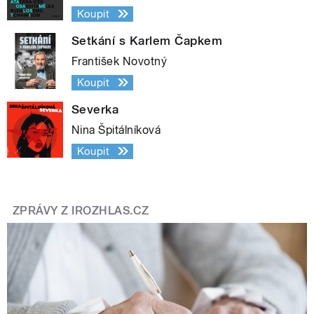
Koupit
Setkání s Karlem Čapkem
František Novotný
Koupit
Severka
Nina Špitálníková
Koupit
ZPRÁVY Z IROZHLAS.CZ