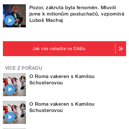
Pozor, zákruta byla fenomén. Mluvili
jsme k milionům posluchačů, vzpomíná
Luboš Machaj
Jak nás naladíte na DABu
VÍCE Z POŘADU
O Roma vakeren s Kamilou
Schusterovou
O Roma vakeren s Kamilou
Schusterovou