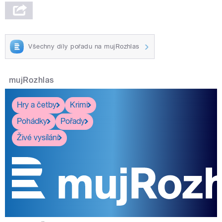
Všechny díly pořadu na mujRozhlas
mujRozhlas
Hry a četby
Krimi
Pohádky
Pořady
Živé vysílání