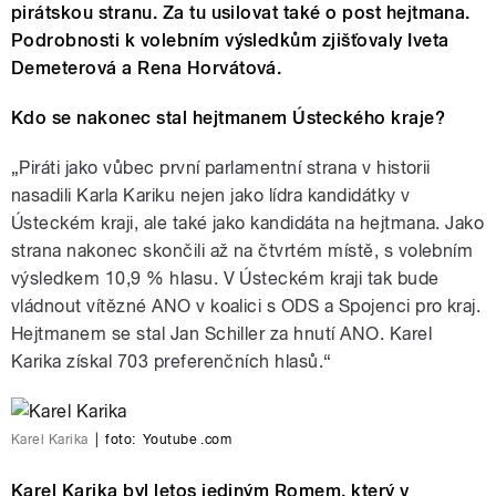
pirátskou stranu. Za tu usilovat také o post hejtmana.
Podrobnosti k volebním výsledkům zjišťovaly Iveta
Demeterová a Rena Horvátová.
Kdo se nakonec stal hejtmanem Ústeckého kraje?
„Piráti jako vůbec první parlamentní strana v historii
nasadili Karla Kariku nejen jako lídra kandidátky v
Ústeckém kraji, ale také jako kandidáta na hejtmana. Jako
strana nakonec skončili až na čtvrtém místě, s volebním
výsledkem 10,9 % hlasu. V Ústeckém kraji tak bude
vládnout vítězné ANO v koalici s ODS a Spojenci pro kraj.
Hejtmanem se stal Jan Schiller za hnutí ANO. Karel
Karika získal 703 preferenčních hlasů.“
Karel Karika
|
foto:
Youtube .com
Karel Karika byl letos jediným Romem, který v