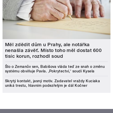
Měl zdědit dům u Prahy, ale notářka
nenašla závěť. Místo toho měl dostat 600
tisíc korun, rozhodl soud
Šlo o Zemanův sen, Babišova vláda teď ze snah o změnu
systému obviňuje Pavla. ‚Pokrytectví,‘ soudí Kysela
Skrytý kontakt, jasný motiv. Zadavatel vraždy Kuciaka
uniká trestu, hlavním podezřelým je dál Kočner