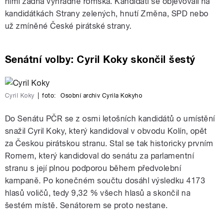
nimi žádná výhradně romská. Kandidáti se objevovali na
kandidátkách Strany zelených, hnutí Změna, SPD nebo
už zmíněné České pirátské strany.
Senátní volby: Cyril Koky skončil šestý
Cyril Koky
|
foto:
Osobní archiv Cyrila Kokyho
Do Senátu PČR se z osmi letošních kandidátů o umístění
snažil Cyril Koky, který kandidoval v obvodu Kolín, opět
za Českou pirátskou stranu. Stal se tak historicky prvním
Romem, který kandidoval do senátu za parlamentní
stranu s její plnou podporou během předvolební
kampaně. Po konečném součtu dosáhl výsledku 4173
hlasů voličů, tedy 9,32 % všech hlasů a skončil na
šestém místě. Senátorem se proto nestane.