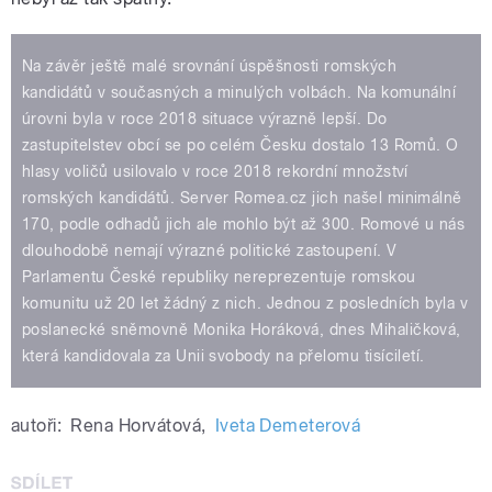
Na závěr ještě malé srovnání úspěšnosti romských
kandidátů v současných a minulých volbách. Na komunální
úrovni byla v roce 2018 situace výrazně lepší. Do
zastupitelstev obcí se po celém Česku dostalo 13 Romů. O
hlasy voličů usilovalo v roce 2018 rekordní množství
romských kandidátů. Server Romea.cz jich našel minimálně
170, podle odhadů jich ale mohlo být až 300. Romové u nás
dlouhodobě nemají výrazné politické zastoupení. V
Parlamentu České republiky nereprezentuje romskou
komunitu už 20 let žádný z nich. Jednou z posledních byla v
poslanecké sněmovně Monika Horáková, dnes Mihaličková,
která kandidovala za Unii svobody na přelomu tisíciletí.
autoři:
Rena Horvátová
,
Iveta Demeterová