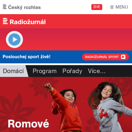
Přejít k hlavnímu obsahu
MENU
ŽIVĚ
Domácí
Program
Pořady
Více
…