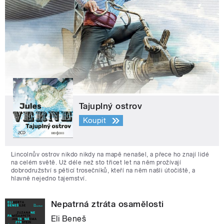
Tajuplný ostrov
Koupit
Lincolnův ostrov nikdo nikdy na mapě nenašel, a přece ho znají lidé
na celém světě. Už déle než sto třicet let na něm prožívají
dobrodružství s pěticí trosečníků, kteří na něm našli útočiště, a
hlavně nejedno tajemství.
Nepatrná ztráta osamělosti
Eli Beneš