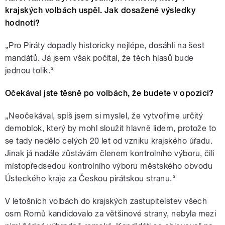
krajských volbách uspěl. Jak dosažené výsledky
hodnotí?
„Pro Piráty dopadly historicky nejlépe, dosáhli na šest
mandátů. Já jsem však počítal, že těch hlasů bude
jednou tolik.“
Očekával jste těsně po volbách, že budete v opozici?
„Neočekával, spíš jsem si myslel, že vytvoříme určitý
demoblok, který by mohl sloužit hlavně lidem, protože to
se tady nedělo celých 20 let od vzniku krajského úřadu.
Jinak já nadále zůstávám členem kontrolního výboru, čili
místopředsedou kontrolního výboru městského obvodu
Ústeckého kraje za Českou pirátskou stranu.“
V letošních volbách do krajských zastupitelstev všech
osm Romů kandidovalo za většinové strany, nebyla mezi