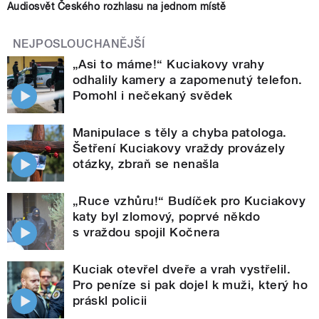
Audiosvět Českého rozhlasu na jednom místě
NEJPOSLOUCHANĚJŠÍ
„Asi to máme!“ Kuciakovy vrahy
odhalily kamery a zapomenutý telefon.
Pomohl i nečekaný svědek
Manipulace s těly a chyba patologa.
Šetření Kuciakovy vraždy provázely
otázky, zbraň se nenašla
„Ruce vzhůru!“ Budíček pro Kuciakovy
katy byl zlomový, poprvé někdo
s vraždou spojil Kočnera
Kuciak otevřel dveře a vrah vystřelil.
Pro peníze si pak dojel k muži, který ho
práskl policii