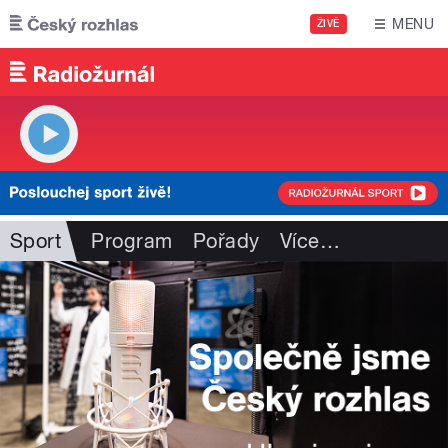
Přejít k hlavnímu obsahu
MENU
ŽIVĚ
Sport
Program
Pořady
Více
…