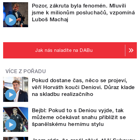
Pozor, zákruta byla fenomén. Mluvili
jsme k milionům posluchačů, vzpomíná
Luboš Machaj
Jak nás naladíte na DABu
VÍCE Z POŘADU
Pokud dostane čas, něco se projeví,
věří Horváth kouči Deniovi. Důraz klade
na skladbu realizačního
Bejbl: Pokud to s Deniou vyjde, tak
můžeme očekávat snahu přiblížit se
španělskému hernímu stylu