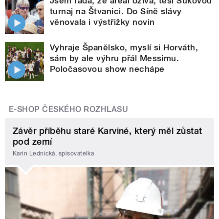
Jsem ráda, že areál ožívá, těší Sukovou
turnaj na Štvanici. Do Síně slávy
věnovala i výstřižky novin
Vyhraje Španělsko, myslí si Horváth,
sám by ale výhru přál Messimu.
Poločasovou show nechápe
E-SHOP ČESKÉHO ROZHLASU
Závěr příběhu staré Karviné, který měl zůstat
pod zemí
Karin Lednická, spisovatelka