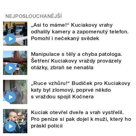
NEJPOSLOUCHANĚJŠÍ
„Asi to máme!“ Kuciakovy vrahy
odhalily kamery a zapomenutý telefon.
Pomohl i nečekaný svědek
Manipulace s těly a chyba patologa.
Šetření Kuciakovy vraždy provázely
otázky, zbraň se nenašla
„Ruce vzhůru!“ Budíček pro Kuciakovy
katy byl zlomový, poprvé někdo
s vraždou spojil Kočnera
Kuciak otevřel dveře a vrah vystřelil.
Pro peníze si pak dojel k muži, který ho
práskl policii