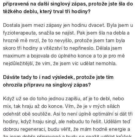
připravená na další singlový zápas, protože jste šla do
těžkého deblu, který trval tři hodiny?
Dostala jsem mezi zápasy jen hodinu dvacet. Byla jsem u
fyzioterapeuta, snažila se najíst. Pak jsem šla na debla a
hrozně mě mrzí, že to nevyšlo, protože jsem tam byla
skoro tři hodiny a vítězství to nepřineslo. Dělala jsem
maximum a bojovala do úplného konce a to je pro mě
nejdůležitější, že vím, že jsem víc udělat nemohla.
Dáváte tady to i nad výsledek, protože jste tím
ohrozila přípravu na singlový zápas?
Když už se do toho jednou zapíšu, ať je to debl, nebo
mix, tak hraju až do konce. Vím, že je v mých silách
odehrát obě soutěže. Asi to není úplně optimální si dát tři
hodiny, když hraju singl, ale nebudu to řešit. Udělám teď
dobrou regeneraci, budu věřit, že mám hodně energie a
že jsem dobře připravená a budu se snažit udělat krůček