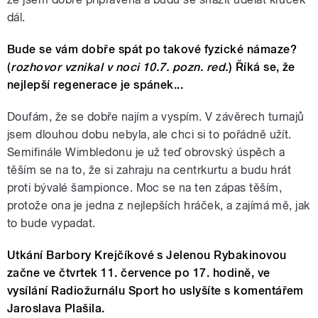
dál.
Bude se vám dobře spát po takové fyzické námaze?
(
rozhovor vznikal v noci 10.7. pozn. red.
) Říká se, že
nejlepší regenerace je spánek...
Doufám, že se dobře najím a vyspím. V závěrech turnajů
jsem dlouhou dobu nebyla, ale chci si to pořádně užít.
Semifinále Wimbledonu je už teď obrovský úspěch a
těším se na to, že si zahraju na centrkurtu a budu hrát
proti bývalé šampionce. Moc se na ten zápas těším,
protože ona je jedna z nejlepších hráček, a zajímá mě, jak
to bude vypadat.
Utkání Barbory Krejčíkové s Jelenou Rybakinovou
začne ve čtvrtek 11. července po 17. hodině, ve
vysílání Radiožurnálu Sport ho uslyšíte s komentářem
Jaroslava Plašila.