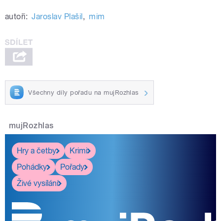
autoři:
Jaroslav Plašil
,
mim
Všechny díly pořadu na mujRozhlas
mujRozhlas
Hry a četby
Krimi
Pohádky
Pořady
Živé vysílání