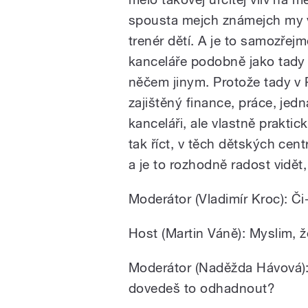
spousta mejch známejch my v
trenér dětí. A je to samozřejm
kanceláře podobně jako tady v
něčem jinym. Protože tady v 
zajištěný finance, práce, jedn
kanceláři, ale vlastně praktic
tak říct, v těch dětských cen
a je to rozhodně radost vidět, 
Moderátor (Vladimír Kroc): Či-
Host (Martin Váně): Myslim, ž
Moderátor (Naděžda Hávová): 
dovedeš to odhadnout?