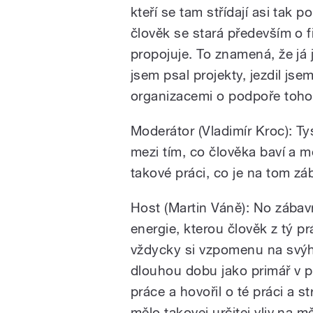
kteří se tam střídají asi tak 
člověk se stará především o 
propojuje. To znamená, že já 
jsem psal projekty, jezdil jse
organizacemi o podpoře toho 
Moderátor (Vladimír Kroc): Ty
mezi tím, co člověka baví a m
takové práci, co je na tom z
Host (Martin Váně): No zábavn
energie, kterou člověk z tý p
vždycky si vzpomenu na svýho
dlouhou dobu jako primář v p
práce a hovořil o té práci a s
mělo takovej určitej vliv na mě 