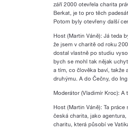
září 2000 otevřela charita pr
Berkat, je to pro těch padesát
Potom byly otevřeny další cen
Host (Martin Váně): Já teda b
že jsem v charitě od roku 200
dostal vlastně po studiu vys
bych se mohl tak nějak uchyt
a tím, co člověka baví, takže 
druhýmu. A do Čečny, do Ingu
Moderátor (Vladimír Kroc): A 
Host (Martin Váně): Ta práce
česká charita, jako agentura,
charitu, která působí ve Vati