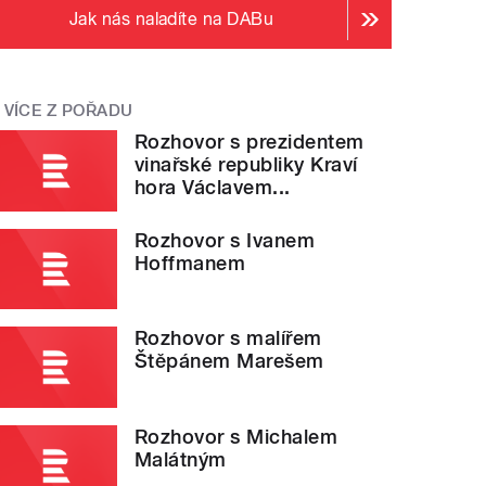
Jak nás naladíte na DABu
VÍCE Z POŘADU
Rozhovor s prezidentem
vinařské republiky Kraví
hora Václavem...
Rozhovor s Ivanem
Hoffmanem
Rozhovor s malířem
Štěpánem Marešem
Rozhovor s Michalem
Malátným