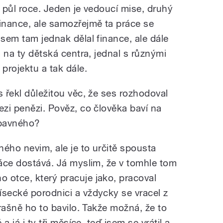
po půl roce. Jeden je vedoucí mise, druhý
finance, ale samozřejmě ta práce se
jsem tam jednak dělal finance, ale dále
m na ty dětská centra, jednal s různými
projektu a tak dále.
s řekl důležitou věc, že ses rozhodoval
ezi penězi. Pověz, co člověka baví na
ábavného?
ého nevim, ale je to určitě spousta
ráce dostává. Já myslim, že v tomhle tom
 otce, který pracuje jako, pracoval
ísecké porodnici a vždycky se vracel z
trašně ho to bavilo. Takže možná, že to
a já i ty tři měsíce, teď jsem se vrátil a