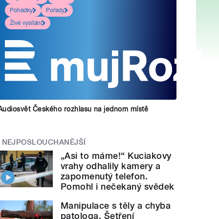
Pohádky
Pořady
Živé vysílání
Audiosvět Českého rozhlasu na jednom místě
NEJPOSLOUCHANĚJŠÍ
„Asi to máme!“ Kuciakovy
vrahy odhalily kamery a
zapomenutý telefon.
Pomohl i nečekaný svědek
Manipulace s těly a chyba
patologa. Šetření