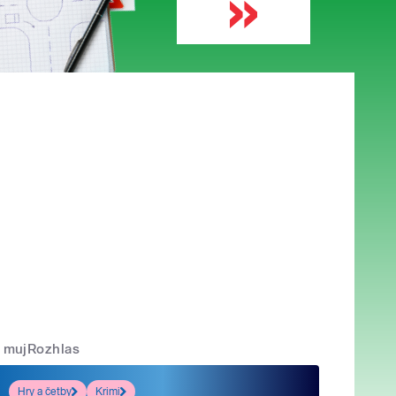
mujRozhlas
Hry a četby
Krimi