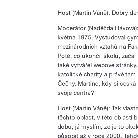
Host (Martin Váně): Dobrý de
Moderátor (Naděžda Hávová): 
května 1975. Vystudoval gy
mezinárodních vztahů na Fakul
Poté, co ukončil školu, začal 
také vytvářel webové stránky
katolické charity a právě tam
Čečny. Martine, kdy si česká
svoje centra?
Host (Martin Váně): Tak vlast
těchto oblast, v této oblasti
dobu, já myslím, že je to okol
působit až v roce 2000. Tehd