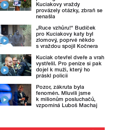
Kuciakovy vraždy
provázely otázky, zbraň se
nenašla
„Ruce vzhůru!“ Budíček
pro Kuciakovy katy byl
zlomový, poprvé někdo
s vraždou spojil Kočnera
Kuciak otevřel dveře a vrah
vystřelil. Pro peníze si pak
dojel k muži, který ho
práskl policii
Pozor, zákruta byla
fenomén. Mluvili jsme
k milionům posluchačů,
vzpomíná Luboš Machaj