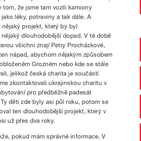
v tom, že jsme tam vozili kamiony
jako léky, potraviny a tak dále. A
 nějaký projekt, který by byl
 nějaký dlouhodobější dopad. V té době
terou všichni znají Petry Procházkové,
na ten nápad, abychom nějakým způsobem
obloženém Grozném nebo kde se stále
li, jelikož česká charita je součástí
sme zkontaktovali ukrajinskou charitu v
ubytování pro předběžně padesát
Ty děti zde byly asi půl roku, potom se
rtoval ten dlouhodobější projekt, který v
i už přes dva roky.
Takže, pokud mám správné informace. V