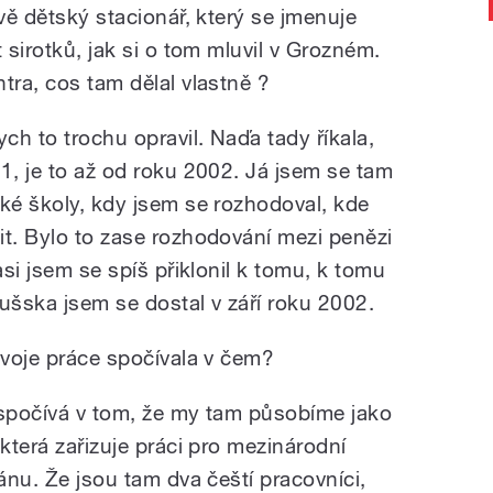
ávě dětský stacionář, který se jmenuje
 sirotků, jak si o tom mluvil v Grozném.
tra, cos tam dělal vlastně ?
ych to trochu opravil. Naďa tady říkala,
1, je to až od roku 2002. Já jsem se tam
oké školy, kdy jsem se rozhodoval, kde
it. Bylo to zase rozhodování mezi penězi
asi jsem se spíš přiklonil k tomu, k tomu
šska jsem se dostal v září roku 2002.
tvoje práce spočívala v čem?
 spočívá v tom, že my tam působíme jako
 která zařizuje práci pro mezinárodní
kánu. Že jsou tam dva čeští pracovníci,