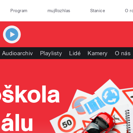
Program
mujRozhlas
Stanice
O r
Audioarchiv
Playlisty
Lidé
Kamery
O nás