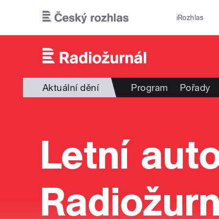
Přejít k hlavnímu obsahu
iRozhlas
Aktuální dění
Program
Pořady