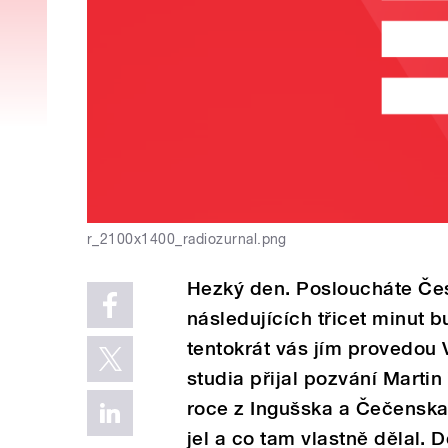
r_2100x1400_radiozurnal.png
Hezký den. Posloucháte Čes
následujících třicet minut b
tentokrát vás jím provedou
studia přijal pozvání Martin
roce z Ingušska a Čečenska
jel a co tam vlastně dělal. 