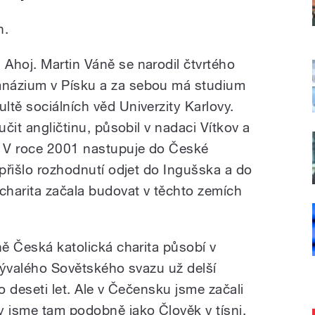
n.
Ahoj. Martin Váně se narodil čtvrtého
mnázium v Písku a za sebou má studium
tě sociálních věd Univerzity Karlovy.
učit angličtinu, působil v nadaci Vítkov a
. V roce 2001 nastupuje do České
 přišlo rozhodnutí odjet do Ingušska a do
 charita začala budovat v těchto zemích
ně Česká katolická charita působí v
 bývalého Sovětského svazu už delší
o deseti let. Ale v Čečensku jsme začali
y jsme tam podobně jako Člověk v tísni,