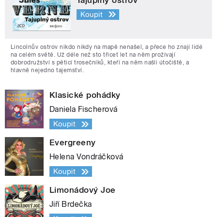
Tajuplný ostrov
Koupit
Lincolnův ostrov nikdo nikdy na mapě nenašel, a přece ho znají lidé
na celém světě. Už déle než sto třicet let na něm prožívají
dobrodružství s pěticí trosečníků, kteří na něm našli útočiště, a
hlavně nejedno tajemství.
Klasické pohádky
Daniela Fischerová
Koupit
Evergreeny
Helena Vondráčková
Koupit
Limonádový Joe
Jiří Brdečka