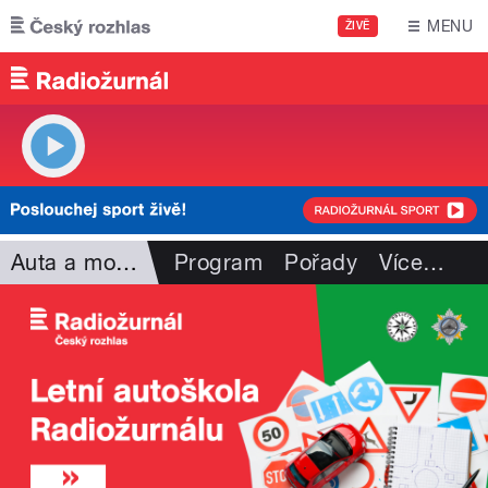
Přejít k hlavnímu obsahu
MENU
ŽIVĚ
Auta a motorismus
Program
Pořady
Více
…