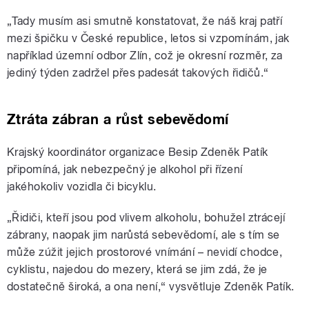
„Tady musím asi smutně konstatovat, že náš kraj patří
mezi špičku v České republice, letos si vzpomínám, jak
například územní odbor Zlín, což je okresní rozměr, za
jediný týden zadržel přes padesát takových řidičů.“
Ztráta zábran a růst sebevědomí
Krajský koordinátor organizace Besip Zdeněk Patík
připomíná, jak nebezpečný je alkohol při řízení
jakéhokoliv vozidla či bicyklu.
„Řidiči, kteří jsou pod vlivem alkoholu, bohužel ztrácejí
zábrany, naopak jim narůstá sebevědomí, ale s tím se
může zúžit jejich prostorové vnímání – nevidí chodce,
cyklistu, najedou do mezery, která se jim zdá, že je
dostatečně široká, a ona není,“ vysvětluje Zdeněk Patík.