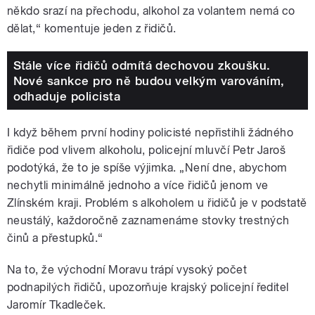
někdo srazí na přechodu, alkohol za volantem nemá co
dělat,“ komentuje jeden z řidičů.
Stále více řidičů odmítá dechovou zkoušku.
Nové sankce pro ně budou velkým varováním,
odhaduje policista
I když během první hodiny policisté nepřistihli žádného
řidiče pod vlivem alkoholu, policejní mluvčí Petr Jaroš
podotýká, že to je spíše výjimka. „Není dne, abychom
nechytli minimálně jednoho a více řidičů jenom ve
Zlínském kraji. Problém s alkoholem u řidičů je v podstatě
neustálý, každoročně zaznamenáme stovky trestných
činů a přestupků.“
Na to, že východní Moravu trápí vysoký počet
podnapilých řidičů, upozorňuje krajský policejní ředitel
Jaromír Tkadleček.