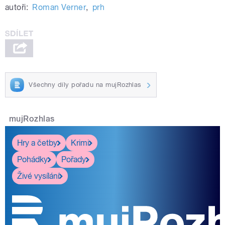
autoři:
Roman Verner
,
prh
Všechny díly pořadu na mujRozhlas
mujRozhlas
Hry a četby
Krimi
Pohádky
Pořady
Živé vysílání