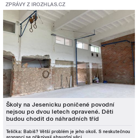
ZPRÁVY Z IROZHLAS.CZ
Školy na Jesenicku poničené povodní
nejsou po dvou letech opravené. Děti
budou chodit do náhradních tříd
Telička: Babiš? Větší problém je jeho okolí. S neskutečnou
arogancí se přikrývají absurdní věci