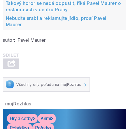
Takový horor se nedá odpustit, říká Pavel Maurer o
restauracích v centru Prahy
Nebuďte srabi a reklamujte jídlo, prosí Pavel
Maurer
autor:
Pavel Maurer
Všechny díly pořadu na mujRozhlas
mujRozhlas
Hry a četby
Krimi
Pohádky
Pořady