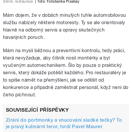
číšník, restaurace
|
foto:
Fotobanka Pixabay
Mám dojem, že v dobách minulých tuhle automobilovou
službu nabízely některé motoresty. Ty se ale orientovaly
hlavně na odborný servis a opravy skutečných
havarijních poruch.
Mám na mysli běžnou a preventivní kontrolu, tedy práci,
která nevyžaduje, aby číšník nosil montérky a byl
vyučeným automechanikem. Šlo by pouze o praktický
servis, který dokáže potěšit každého. Pro restauratéry je
to spíše námět na přemýšlení, jak se odlišit od
konkurence a případně zaměstnat personál, když není do
čeho píchnout.
SOUVISEJÍCÍ PŘÍSPĚVKY
Zírání do portmonky a vnucování sladké tečky? To
je pravý kulinární teror, tvrdí Pavel Maurer