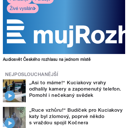
Živé vysílání
Audiosvět Českého rozhlasu na jednom místě
NEJPOSLOUCHANĚJŠÍ
„Asi to máme!“ Kuciakovy vrahy
odhalily kamery a zapomenutý telefon.
Pomohl i nečekaný svědek
„Ruce vzhůru!“ Budíček pro Kuciakovy
katy byl zlomový, poprvé někdo
s vraždou spojil Kočnera