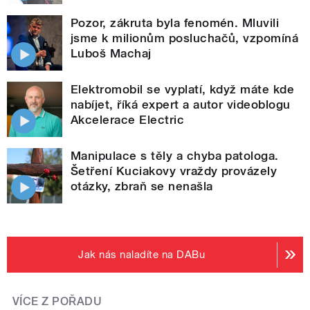
Pozor, zákruta byla fenomén. Mluvili
jsme k milionům posluchačů, vzpomíná
Luboš Machaj
Elektromobil se vyplatí, když máte kde
nabíjet, říká expert a autor videoblogu
Akcelerace Electric
Manipulace s těly a chyba patologa.
Šetření Kuciakovy vraždy provázely
otázky, zbraň se nenašla
Jak nás naladíte na DABu
VÍCE Z POŘADU