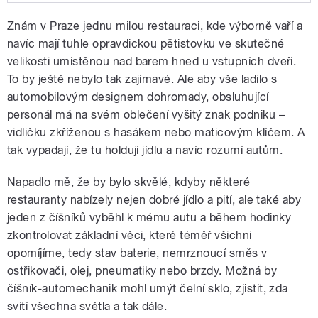
Play /
automechaniky?
Restaurace by mohly
Znám v Praze jednu milou restauraci, kde výborně vaří a
nabídnout víc, myslí si
Pavel Maurer. Budou
navíc mají tuhle opravdickou pětistovku ve skutečné
číšníci dělat
velikosti umístěnou nad barem hned u vstupních dveří.
To by ještě nebylo tak zajímavé. Ale aby vše ladilo s
automobilovým designem dohromady, obsluhující
personál má na svém oblečení vyšitý znak podniku –
vidličku zkříženou s hasákem nebo maticovým klíčem. A
tak vypadají, že tu holdují jídlu a navíc rozumí autům.
pause
Napadlo mě, že by bylo skvělé, kdyby některé
restauranty nabízely nejen dobré jídlo a pití, ale také aby
jeden z číšníků vyběhl k mému autu a během hodinky
zkontrolovat základní věci, které téměř všichni
opomíjíme, tedy stav baterie, nemrznoucí směs v
ostřikovači, olej, pneumatiky nebo brzdy. Možná by
číšník-automechanik mohl umýt čelní sklo, zjistit, zda
svítí všechna světla a tak dále.