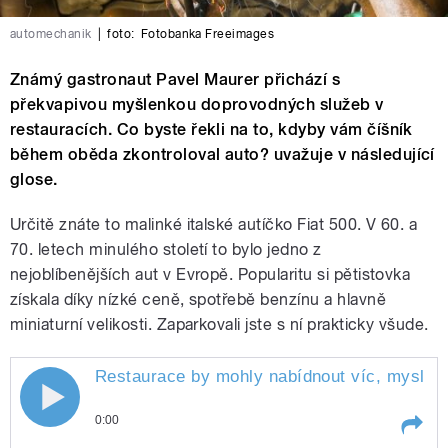
automechanik
|
foto:
Fotobanka Freeimages
Známý gastronaut Pavel Maurer přichází s
překvapivou myšlenkou doprovodných služeb v
restauracích. Co byste řekli na to, kdyby vám číšník
během oběda zkontroloval auto? uvažuje v následující
glose.
Určitě znáte to malinké italské autíčko Fiat 500. V 60. a
70. letech minulého století to bylo jedno z
nejoblíbenějších aut v Evropě. Popularitu si pětistovka
získala díky nízké ceně, spotřebě benzínu a hlavně
miniaturní velikosti. Zaparkovali jste s ní prakticky všude.
Restaurace by mohly nabídnout víc, myslí si
0:00