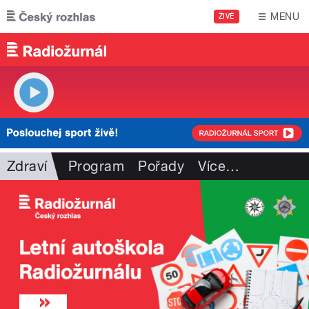
Přejít k hlavnímu obsahu
MENU
ŽIVĚ
Zdraví
Program
Pořady
Více
…