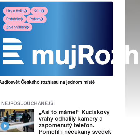
Hry a četby
Krimi
Pohádky
Pořady
Živé vysílání
Audiosvět Českého rozhlasu na jednom místě
NEJPOSLOUCHANĚJŠÍ
„Asi to máme!“ Kuciakovy
vrahy odhalily kamery a
zapomenutý telefon.
Pomohl i nečekaný svědek