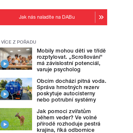
Jak nás naladíte na DABu
VÍCE Z POŘADU
Mobily mohou děti ve třídě
rozptylovat. „Scrollování“
má závislostní potenciál,
varuje psycholog
Obcím dochází pitná voda.
Správa hmotných rezerv
poskytuje autocisterny
nebo potrubní systémy
Jak pomoci zvířatům
během veder? Ve volné
přírodě rozhoduje pestrá
krajina, říká odbornice