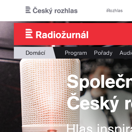
Přejít k hlavnímu obsahu
iRozhlas
Domácí
Program
Pořady
Audi