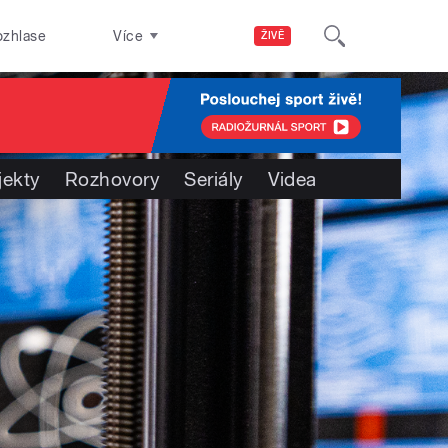
ozhlase
Více
ŽIVĚ
jekty
Rozhovory
Seriály
Videa