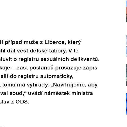
l případ muže z Liberce, který
hl dál vést dětské tábory. V té
luvit o registru sexuálních delikventů.
kuje – část poslanců prosazuje zápis
ilí do registru automaticky,
 k tomu má výhrady. „Navrhujeme, aby
val soud,“ uvádí náměstek ministra
slav z ODS.