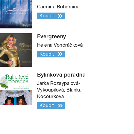
Carmina Bohemica
Koupit
Evergreeny
Helena Vondráčková
Koupit
Bylinková poradna
Jarka Rozsypalová-
Vykoupilová, Blanka
Kocourková
Koupit