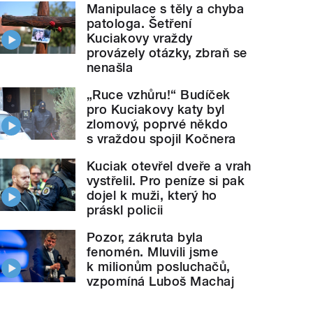
Manipulace s těly a chyba
patologa. Šetření
Kuciakovy vraždy
provázely otázky, zbraň se
nenašla
„Ruce vzhůru!“ Budíček
pro Kuciakovy katy byl
zlomový, poprvé někdo
s vraždou spojil Kočnera
Kuciak otevřel dveře a vrah
vystřelil. Pro peníze si pak
dojel k muži, který ho
práskl policii
Pozor, zákruta byla
fenomén. Mluvili jsme
k milionům posluchačů,
vzpomíná Luboš Machaj