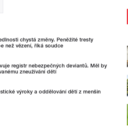
edlnosti chystá změny. Peněžité tresty
e než vězení, říká soudce
avuje registr nebezpečných deviantů. Měl by
anému zneužívání dětí
stické výroky a oddělování dětí z menšin