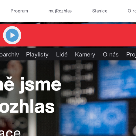
Program
mujRozhlas
Stanice
O r
oarchiv
Playlisty
Lidé
Kamery
O nás
Pro