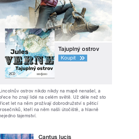
Tajuplný ostrov
Koupit
Lincolnův ostrov nikdo nikdy na mapě nenašel, a
přece ho znají lidé na celém světě. Už déle než sto
třicet let na něm prožívají dobrodružství s pěticí
trosečníků, kteří na něm našli útočiště, a hlavně
nejedno tajemství.
Cantus lucis