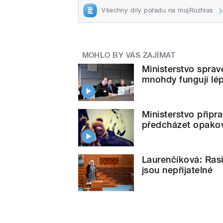
Všechny díly pořadu na mujRozhlas
MOHLO BY VÁS ZAJÍMAT
Ministerstvo sprav
mnohdy fungují lép
Ministerstvo připr
předcházet opakov
Laurenčíková: Rasi
jsou nepřijatelné