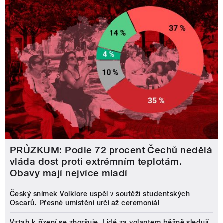
PRŮZKUM: Podle 72 procent Čechů nedělá
vláda dost proti extrémním teplotám.
Obavy mají nejvíce mladí
Český snímek Volklore uspěl v soutěži studentských
Oscarů. Přesné umístění určí až ceremoniál
Vztah k řízení se zhoršuje. Lidé za volantem běžně sledují