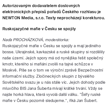
Autorizovaným dodavatelem doslovných
elektronických přepisů pořadů Českého rozhlasu je
NEWTON Media, s.r.o. Texty neprocházejí korekturou.
Ruskojazyčné mafie v Česku se spojily
Naďa PROCHÁZKOVÁ, moderátorka:
Ruskojazyčné mafie v Česku se spojily a mají jediného
bosse. Ukrajinské, kavkazské a ruské skupiny si rozdělily
naše území. Jejich spory má od nynějška řešit společný
kmotr, kterého si mafiáni zvolili na tajné schůzce v
Moskvě. Píše se o tom ve výroční zprávě Bezpečnostní
informační služby. Zločineckých skupin z bývalého
Sovětského svazu je u nás stále víc. Jejich dohody podle
mluvčího BIS Jana Šuberta mívají krátké trvání. Vždy se
najde horká hlava, která vyvolá další válku. "Šéfy ruské
mafie v Česku pozorně sledujeme.", říká Jan Šubert.