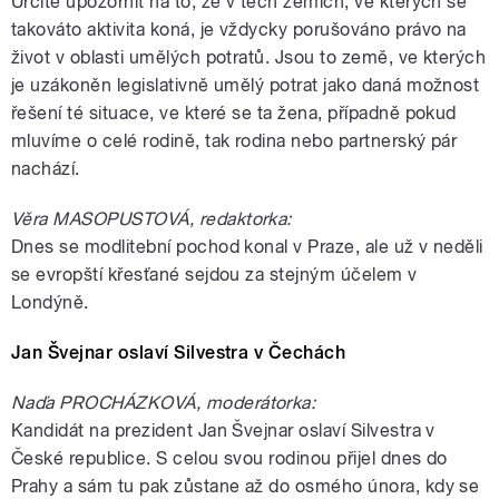
Určitě upozornit na to, že v těch zemích, ve kterých se
takováto aktivita koná, je vždycky porušováno právo na
život v oblasti umělých potratů. Jsou to země, ve kterých
je uzákoněn legislativně umělý potrat jako daná možnost
řešení té situace, ve které se ta žena, případně pokud
mluvíme o celé rodině, tak rodina nebo partnerský pár
nachází.
Věra MASOPUSTOVÁ, redaktorka:
Dnes se modlitební pochod konal v Praze, ale už v neděli
se evropští křesťané sejdou za stejným účelem v
Londýně.
Jan Švejnar oslaví Silvestra v Čechách
Naďa PROCHÁZKOVÁ, moderátorka:
Kandidát na prezident Jan Švejnar oslaví Silvestra v
České republice. S celou svou rodinou přijel dnes do
Prahy a sám tu pak zůstane až do osmého února, kdy se