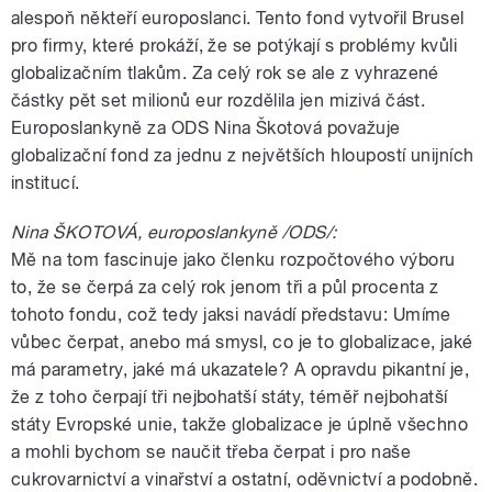
alespoň někteří europoslanci. Tento fond vytvořil Brusel
pro firmy, které prokáží, že se potýkají s problémy kvůli
globalizačním tlakům. Za celý rok se ale z vyhrazené
částky pět set milionů eur rozdělila jen mizivá část.
Europoslankyně za ODS Nina Škotová považuje
globalizační fond za jednu z největších hloupostí unijních
institucí.
Nina ŠKOTOVÁ, europoslankyně /ODS/:
Mě na tom fascinuje jako členku rozpočtového výboru
to, že se čerpá za celý rok jenom tři a půl procenta z
tohoto fondu, což tedy jaksi navádí představu: Umíme
vůbec čerpat, anebo má smysl, co je to globalizace, jaké
má parametry, jaké má ukazatele? A opravdu pikantní je,
že z toho čerpají tři nejbohatší státy, téměř nejbohatší
státy Evropské unie, takže globalizace je úplně všechno
a mohli bychom se naučit třeba čerpat i pro naše
cukrovarnictví a vinařství a ostatní, oděvnictví a podobně.