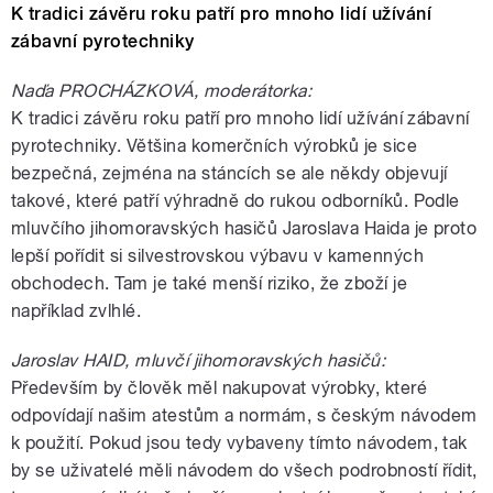
K tradici závěru roku patří pro mnoho lidí užívání
zábavní pyrotechniky
Naďa PROCHÁZKOVÁ, moderátorka:
K tradici závěru roku patří pro mnoho lidí užívání zábavní
pyrotechniky. Většina komerčních výrobků je sice
bezpečná, zejména na stáncích se ale někdy objevují
takové, které patří výhradně do rukou odborníků. Podle
mluvčího jihomoravských hasičů Jaroslava Haida je proto
lepší pořídit si silvestrovskou výbavu v kamenných
obchodech. Tam je také menší riziko, že zboží je
například zvlhlé.
Jaroslav HAID, mluvčí jihomoravských hasičů:
Především by člověk měl nakupovat výrobky, které
odpovídají našim atestům a normám, s českým návodem
k použití. Pokud jsou tedy vybaveny tímto návodem, tak
by se uživatelé měli návodem do všech podrobností řídit,