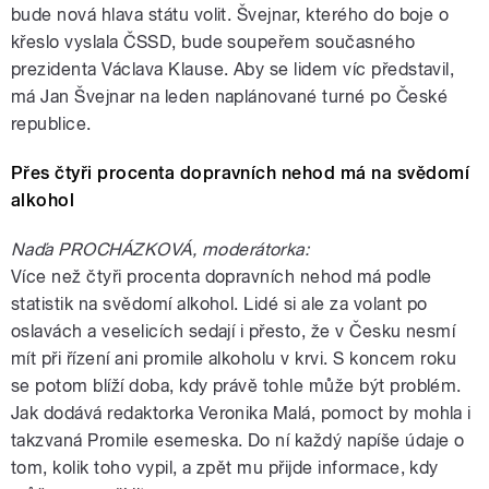
bude nová hlava státu volit. Švejnar, kterého do boje o
křeslo vyslala ČSSD, bude soupeřem současného
prezidenta Václava Klause. Aby se lidem víc představil,
má Jan Švejnar na leden naplánované turné po České
republice.
Přes čtyři procenta dopravních nehod má na svědomí
alkohol
Naďa PROCHÁZKOVÁ, moderátorka:
Více než čtyři procenta dopravních nehod má podle
statistik na svědomí alkohol. Lidé si ale za volant po
oslavách a veselicích sedají i přesto, že v Česku nesmí
mít při řízení ani promile alkoholu v krvi. S koncem roku
se potom blíží doba, kdy právě tohle může být problém.
Jak dodává redaktorka Veronika Malá, pomoct by mohla i
takzvaná Promile esemeska. Do ní každý napíše údaje o
tom, kolik toho vypil, a zpět mu přijde informace, kdy