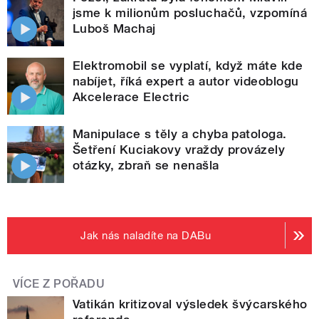
jsme k milionům posluchačů, vzpomíná
Luboš Machaj
Elektromobil se vyplatí, když máte kde
nabíjet, říká expert a autor videoblogu
Akcelerace Electric
Manipulace s těly a chyba patologa.
Šetření Kuciakovy vraždy provázely
otázky, zbraň se nenašla
Jak nás naladíte na DABu
VÍCE Z POŘADU
Vatikán kritizoval výsledek švýcarského