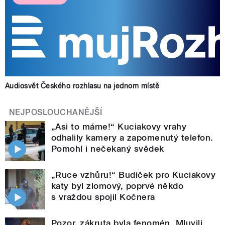
Audiosvět Českého rozhlasu na jednom místě
NEJPOSLOUCHANĚJŠÍ
„Asi to máme!“ Kuciakovy vrahy
odhalily kamery a zapomenutý telefon.
Pomohl i nečekaný svědek
„Ruce vzhůru!“ Budíček pro Kuciakovy
katy byl zlomový, poprvé někdo
s vraždou spojil Kočnera
Pozor, zákruta byla fenomén. Mluvili