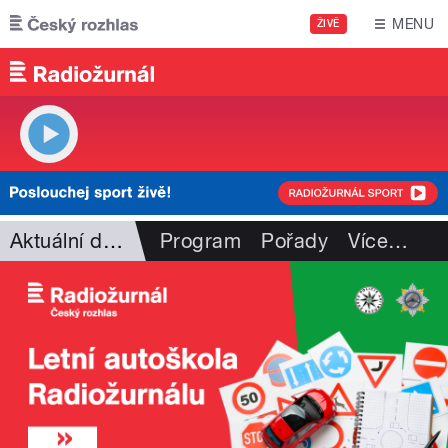
Přejít k hlavnímu obsahu
MENU
ŽIVĚ
Aktuální dění
Program
Pořady
Více
…