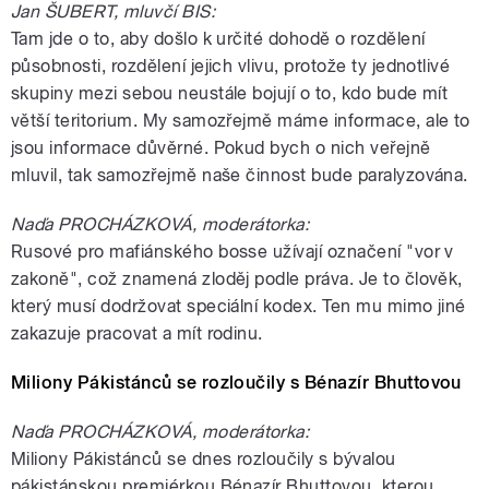
Jan ŠUBERT, mluvčí BIS:
Tam jde o to, aby došlo k určité dohodě o rozdělení
působnosti, rozdělení jejich vlivu, protože ty jednotlivé
skupiny mezi sebou neustále bojují o to, kdo bude mít
větší teritorium. My samozřejmě máme informace, ale to
jsou informace důvěrné. Pokud bych o nich veřejně
mluvil, tak samozřejmě naše činnost bude paralyzována.
Naďa PROCHÁZKOVÁ, moderátorka:
Rusové pro mafiánského bosse užívají označení "vor v
zakoně", což znamená zloděj podle práva. Je to člověk,
který musí dodržovat speciální kodex. Ten mu mimo jiné
zakazuje pracovat a mít rodinu.
Miliony Pákistánců se rozloučily s Bénazír Bhuttovou
Naďa PROCHÁZKOVÁ, moderátorka:
Miliony Pákistánců se dnes rozloučily s bývalou
pákistánskou premiérkou Bénazír Bhuttovou, kterou