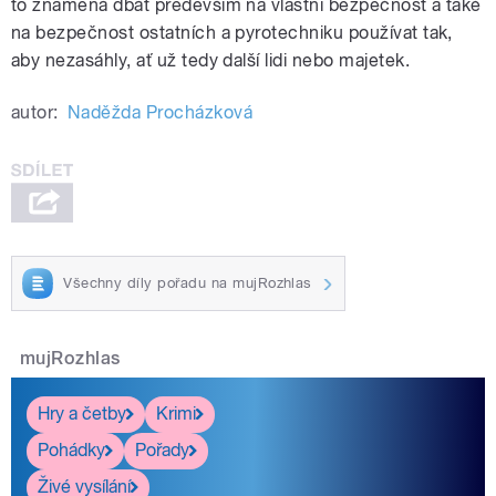
to znamená dbát především na vlastní bezpečnost a také
na bezpečnost ostatních a pyrotechniku používat tak,
aby nezasáhly, ať už tedy další lidi nebo majetek.
autor:
Naděžda Procházková
Všechny díly pořadu na mujRozhlas
mujRozhlas
Hry a četby
Krimi
Pohádky
Pořady
Živé vysílání