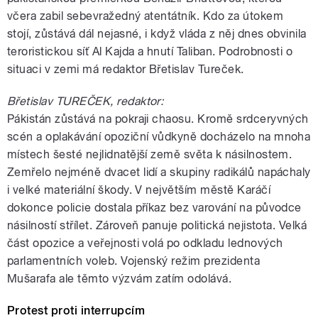
včera zabil sebevražedný atentátník. Kdo za útokem
stojí, zůstává dál nejasné, i když vláda z něj dnes obvinila
teroristickou síť Al Kajda a hnutí Taliban. Podrobnosti o
situaci v zemi má redaktor Břetislav Tureček.
Břetislav TUREČEK, redaktor:
Pákistán zůstává na pokraji chaosu. Kromě srdceryvných
scén a oplakávání opoziční vůdkyně docházelo na mnoha
místech šesté nejlidnatější země světa k násilnostem.
Zemřelo nejméně dvacet lidí a skupiny radikálů napáchaly
i velké materiální škody. V největším městě Karáčí
dokonce policie dostala příkaz bez varování na původce
násilností střílet. Zároveň panuje politická nejistota. Velká
část opozice a veřejnosti volá po odkladu lednových
parlamentních voleb. Vojenský režim prezidenta
Mušarafa ale těmto výzvám zatím odolává.
Protest proti interrupcím