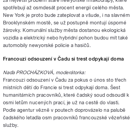
za největší problém staré newyorské mrakodrapy, které
spotřebují až osmdesát procent energií celého města.
New York je proto bude zateplovat a všude, i na slavném
Brooklynském mostě, se už postupně montují úsporné
žárovky. Komunální služby města dostanou ekologická
vozidla a elektrický nebo hybridní pohon budou mít také
automobily newyorské policie a hasičů.
Francouzi odsouzení v Čadu si trest odpykají doma
Naďa PROCHÁZKOVÁ, moderátorka:
Francouzi odsouzení v Čadu za pokus o únos sto třech
místních dětí do Francie si trest odpykají doma. Šest
humanitárních pracovníků, které čadský soud odsoudil k
osmi letům nucených prací, je už na cestě do vlasti.
Podle agentur vězně v poutech doprovázelo na palubě
čadského letadla osm pracovníků francouzské vězeňské
služby.