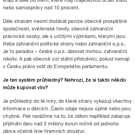
krajů a také od firem, které mají majetkovou účast státu
nebo samosprávy nad 10 procent.
Dále stranám nesmí dodávat peníze obecně prospěšné
společnosti, svěřenské fondy, obecně zahraniční
právnické osoby, ale s určitými výjimkami, kterými jsou
třeba zahraniční politické strany nebo zahraniční o.p.s..
Je to paradox – české o.p.s. darovat mohou, zahraniční
nikoliv. A pak obecně cizí státní příslušníci, pokud nemají
v Česku právo volit do Evropského parlamentu.
Je ten systém průhledný? Nehrozí, že si takto někdo
může kupovat vliv?
Je průhledný do té míry, do které strany vykazují všechny
informace o dárcích. Často údaje nejsou úplné nebo jsou
chybné. Pak narážíme na to, že zákon například zakazuje
přijímání daru nad 3 miliony korun ročně od jednoho
dárce včetně linie firemních struktur.