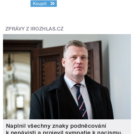
Koupit
ZPRÁVY Z IROZHLAS.CZ
Naplnil všechny znaky podněcování
k nenávisti a projevil sympatie k nacismu,