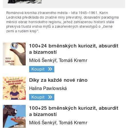
Románová kronika ztraceného města - léta 1945–1961. Karin
Lednická předkládá do značné míry převratný, dosavadní paradigma
měnící obraz hornického regionu, jehož zahlazenou historii stále
překrývá tlustá vrstva mýtů a zakořeněných stereotypů o „černé
zemi a rudém kraji“.
100+24 brněnských kuriozit, absurdit
a bizarností
Miloš Šenkýř, Tomáš Kremr
Koupit
Díky za každé nové ráno
Halina Pawlowská
Koupit
100+25 brněnských kuriozit, absurdit
a bizarností
Miloš Šenkýř, Tomáš Kremr