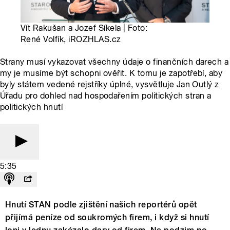
Vít Rakušan a Jozef Síkela | Foto:
René Volfík, iROZHLAS.cz
Strany musí vykazovat všechny údaje o finančních darech a
my je musíme být schopni ověřit. K tomu je zapotřebí, aby
byly státem vedené rejstříky úplné, vysvětluje Jan Outlý z
Úřadu pro dohled nad hospodařením politických stran a
politických hnutí
5:35
Hnutí STAN podle zjištění našich reportérů opět
přijímá peníze od soukromých firem, i když si hnutí