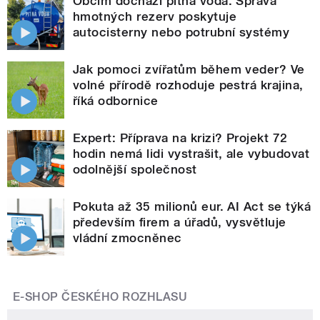
Obcím dochází pitná voda. Správa
hmotných rezerv poskytuje
autocisterny nebo potrubní systémy
Jak pomoci zvířatům během veder? Ve
volné přírodě rozhoduje pestrá krajina,
říká odbornice
Expert: Příprava na krizi? Projekt 72
hodin nemá lidi vystrašit, ale vybudovat
odolnější společnost
Pokuta až 35 milionů eur. AI Act se týká
především firem a úřadů, vysvětluje
vládní zmocněnec
E-SHOP ČESKÉHO ROZHLASU