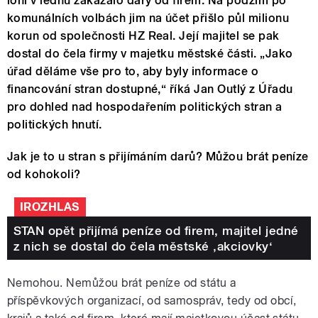
loni v lednu zakázalo dary od firem. Na podzim po
komunálních volbách jim na účet přišlo půl milionu
korun od společnosti HZ Real. Její majitel se pak
dostal do čela firmy v majetku městské části. „Jako
úřad děláme vše pro to, aby byly informace o
financování stran dostupné,“ říká Jan Outlý z Úřadu
pro dohled nad hospodařením politických stran a
politických hnutí.
Jak je to u stran s přijímáním darů? Můžou brát peníze
od kohokoli?
IROZHLAS
STAN opět přijímá peníze od firem, majitel jedné
z nich se dostal do čela městské ‚akciovky‘
Nemohou. Nemůžou brát peníze od státu a
příspěvkových organizací, od samospráv, tedy od obcí,