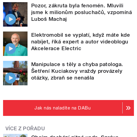
Pozor, zákruta byla fenomén. Mluvili
jsme k milionům posluchačů, vzpomíná
Luboš Machaj
Elektromobil se vyplatí, když máte kde
nabíjet, říká expert a autor videoblogu
Akcelerace Electric
Manipulace s těly a chyba patologa.
Šetření Kuciakovy vraždy provázely
otázky, zbraň se nenašla
Jak nás naladíte na DABu
VÍCE Z POŘADU