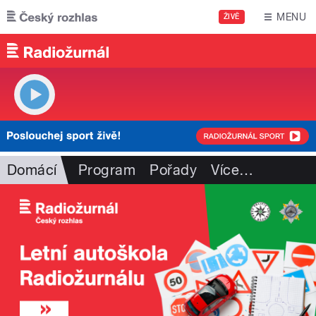
Přejít k hlavnímu obsahu
MENU
ŽIVĚ
Domácí
Program
Pořady
Více
…