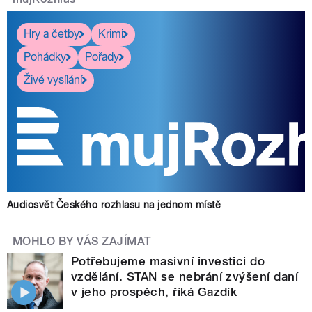
Hry a četby
Krimi
Pohádky
Pořady
Živé vysílání
Audiosvět Českého rozhlasu na jednom místě
MOHLO BY VÁS ZAJÍMAT
Potřebujeme masivní investici do
vzdělání. STAN se nebrání zvýšení daní
v jeho prospěch, říká Gazdík