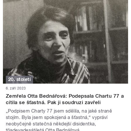
20. století
6. září 2023
Zemřela Otta Bednářová: Podepsala Chartu 77 a
cítila se šťastná. Pak ji soudruzi zavřeli
„Podpisem Charty 77 jsem sdělila, na jaké straně
stojím. Byla jsem spokojená a šťastná,“ vypráví
neobyčejně statečná někdejší disidentka,
třiadevadesátiletá Otta Bednářová.