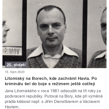
20. století
15. říjen 2023
Litomiský na Borech, kde zachránil Havla. Po
kriminálu šel do boje s režimem ještě ostřeji
Jana Litomiského v roce 1981 odsoudili na tři roky za
podvracení republiky. Putoval na Bory, kde při výměně
prádla klábosil např. s Jiřím Dienstbierem a Václavem
Havlem.