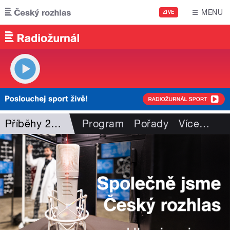
Přejít k hlavnímu obsahu
MENU
ŽIVĚ
Příběhy 20. století
Program
Pořady
Více
…