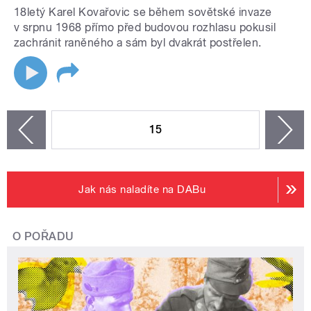
18letý Karel Kovařovic se během sovětské invaze
v srpnu 1968 přímo před budovou rozhlasu pokusil
zachránit raněného a sám byl dvakrát postřelen.
STRÁNKY
15
n
zí
Jak nás naladíte na DABu
O POŘADU