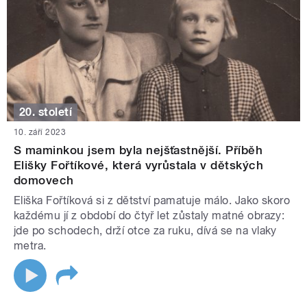
20. století
10. září 2023
S maminkou jsem byla nejšťastnější. Příběh
Elišky Fořtíkové, která vyrůstala v dětských
domovech
Eliška Fořtíková si z dětství pamatuje málo. Jako skoro
každému jí z období do čtyř let zůstaly matné obrazy:
jde po schodech, drží otce za ruku, dívá se na vlaky
metra.