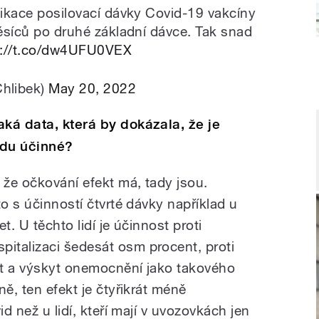
likace posilovací dávky Covid-19 vakcíny
měsíců po druhé základní dávce. Tak snad
s://t.co/dw4UFU0VEX
hlibek)
May 20, 2022
aká data, která by dokázala, že je
vdu účinné?
 že očkování efekt má, tady jsou.
to s účinností čtvrté dávky například u
t. U těchto lidí je účinnost proti
italizaci šedesát osm procent, proti
nt a výskyt onemocnění jako takového
ně, ten efekt je čtyřikrát méně
id než u lidí, kteří mají v uvozovkách jen