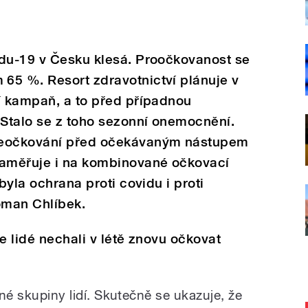
idu-19 v Česku klesá. Proočkovanost se
65 %. Resort zdravotnictví plánuje v
í kampaň, a to před případnou
Stalo se z toho sezonní onemocnění.
řeočkování před očekávaným nástupem
zaměřuje i na kombinované očkovací
byla ochrana proti covidu i proti
oman Chlíbek.
e lidé nechali v létě znovu očkovat
ané skupiny lidí. Skutečně se ukazuje, že