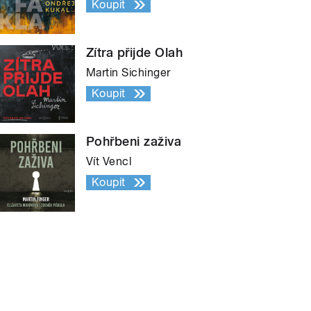
Koupit
Zítra přijde Olah
Martin Sichinger
Koupit
Pohřbeni zaživa
Vít Vencl
Koupit