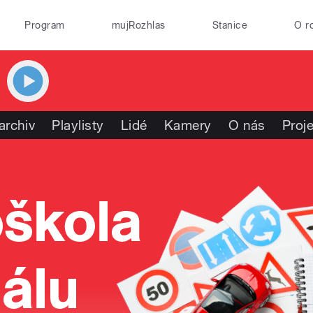
Program
mujRozhlas
Stanice
O r
archiv
Playlisty
Lidé
Kamery
O nás
Proj