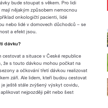
ávky bude stoupat s věkem. Pro lidi
eří mají nějakým způsobem nemocnou
íklad onkologičtí pacienti, lidé
čbou nebo lidé v domovech důchodců – se
nnost a efekt jsou.
etí dávku?
cestovat a situace v České republice
, že s touto dávkou mohou počkat na
sezony a očkování třetí dávkou realizovat
em září. Ale lidem, kteří budou cestovat
e je ještě stále zvýšený výskyt covidu,
aplikovat nejpozději pět nebo šest