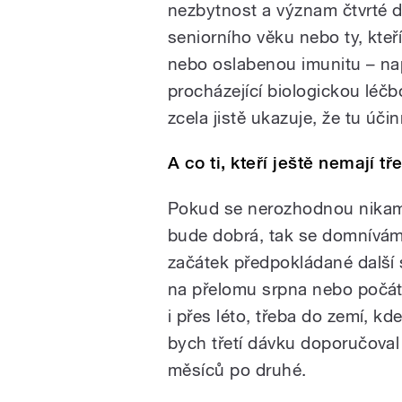
nezbytnost a význam čtvrté d
seniorního věku nebo ty, kt
nebo oslabenou imunitu – např
procházející biologickou lé
zcela jistě ukazuje, že tu úči
A co ti, kteří ještě nemají tř
Pokud se nerozhodnou nikam 
bude dobrá, tak se domnívám
začátek předpokládané další 
na přelomu srpna nebo počátk
i přes léto, třeba do zemí, kd
bych třetí dávku doporučoval 
měsíců po druhé.