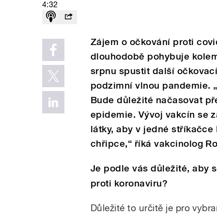
4:32
Zájem o očkování proti cov
dlouhodobě pohybuje kolem 
srpnu spustit další očkovac
podzimní vlnou pandemie. „
Bude důležité načasovat p
epidemie. Vývoj vakcín se 
látky, aby v jedné stříkačce 
chřipce,“ říká vakcinolog R
Je podle vás důležité, aby s
proti koronaviru?
Důležité to určitě je pro vybr