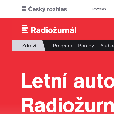
Přejít k hlavnímu obsahu
iRozhlas
Zdraví
Program
Pořady
Audio