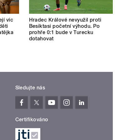
jí víc
Hradec Králové nevyužil proti
děti
Besiktasi početní výhodu. Po
atějka
prohře 0:1 bude v Turecku
dotahovat
Sledujte nás
Certifikováno