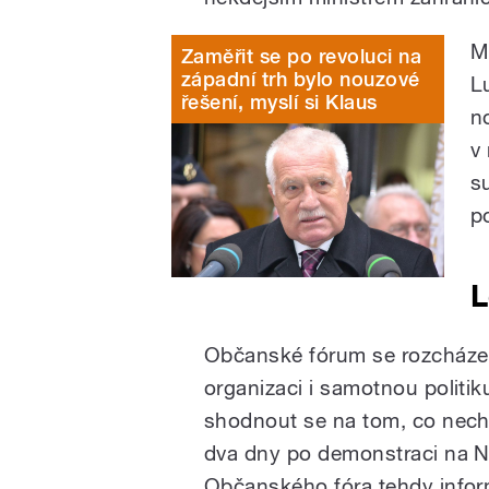
M
Zaměřit se po revoluci na
západní trh bylo nouzové
L
řešení, myslí si Klaus
n
v
s
p
L
Občanské fórum se rozcházelo
organizaci i samotnou politiku
shodnout se na tom, co nechc
dva dny po demonstraci na Ná
Občanského fóra tehdy inform