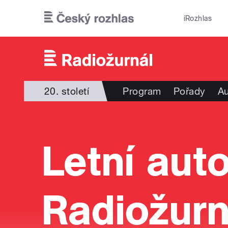
Přejít k hlavnímu obsahu
iRozhlas
20. století
Program
Pořady
Au