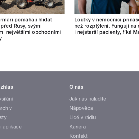
farmáři pomáhají hlídat
Loutky v nemocnici přináše
 před Rusy, svými
než rozptýlení. Fungují na 
ími největšími obchodními
i nejstarší pacienty, říká M
y
zhlas
O nás
ysílání
Jak nás naladíte
rchiv
Nápověda
sty
Lidé v rádiu
í aplikace
Kariéra
Kontakt