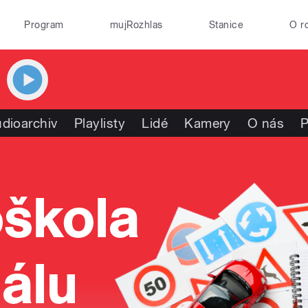
Program
mujRozhlas
Stanice
O r
dioarchiv
Playlisty
Lidé
Kamery
O nás
P