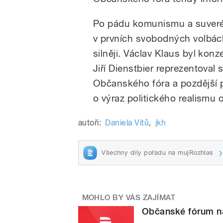
Po pádu komunismu a suveré
v prvních svobodných volbách
silněji. Václav Klaus byl konz
Jiří Dienstbier reprezentoval s
Občanského fóra a pozdější pr
o výraz politického realismu
autoři:
Daniela Vítů
,
jkh
Všechny díly pořadu na mujRozhlas
MOHLO BY VÁS ZAJÍMAT
Občanské fórum na