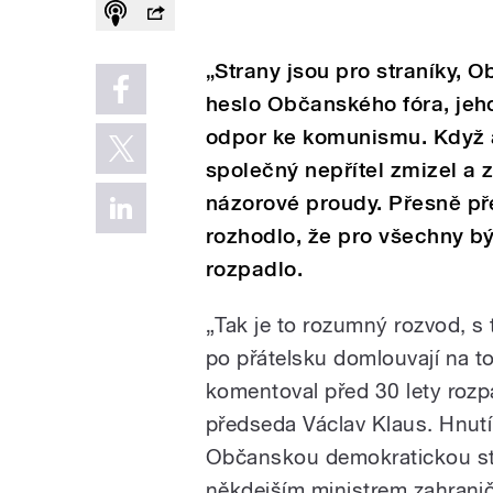
„Strany jsou pro straníky, 
heslo Občanského fóra, jeh
odpor ke komunismu. Když a
společný nepřítel zmizel a 
názorové proudy. Přesně př
rozhodlo, že pro všechny bý
rozpadlo.
„Tak je to rozumný rozvod, s 
po přátelsku domlouvají na t
komentoval před 30 lety rozp
předseda Václav Klaus. Hnutí
Občanskou demokratickou st
někdejším ministrem zahranič