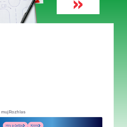
mujRozhlas
Hry a četby
Krimi