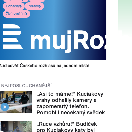
Pohádky
Pořady
Živé vysílání
Audiosvět Českého rozhlasu na jednom místě
NEJPOSLOUCHANĚJŠÍ
„Asi to máme!“ Kuciakovy
vrahy odhalily kamery a
zapomenutý telefon.
Pomohl i nečekaný svědek
„Ruce vzhůru!“ Budíček
pro Kuciakovy katy byl