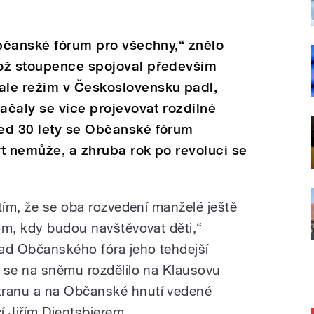
Občanské fórum pro všechny,“ znělo
ož stoupence spojoval především
le režim v Československu padl,
začaly se více projevovat rozdílné
ed 30 lety se Občanské fórum
t nemůže, a zhruba rok po revoluci se
tím, že se oba rozvedení manželé ještě
om, kdy budou navštěvovat děti,“
ad Občanského fóra jeho tehdejší
 se na sněmu rozdělilo na Klausovu
ranu a na Občanské hnutí vedené
í Jiřím Dientsbierem.