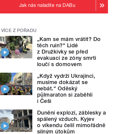
Jak nás naladíte na DABu
VÍCE Z POŘADU
„Kam se mám vrátit? Do
těch ruin?“ Lidé
z Družkivky se před
evakuací ze zóny smrti
loučí s domovem
„Když vydrží Ukrajinci,
musíme dokázat se
nebát.“ Oděský
půlmaraton si zaběhli
i Češi
Dunění explozí, záblesky a
spálený vzduch. Kyjev
o víkendu čelil mimořádně
silným útokům