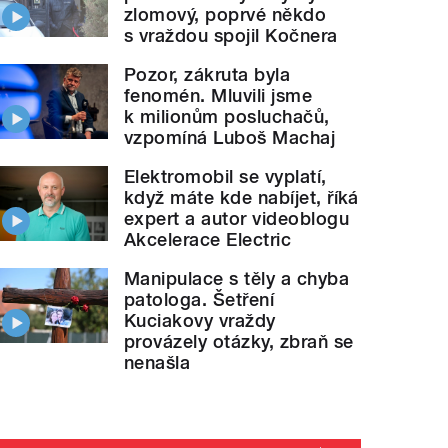
zlomový, poprvé někdo
s vraždou spojil Kočnera
Pozor, zákruta byla
fenomén. Mluvili jsme
k milionům posluchačů,
vzpomíná Luboš Machaj
Elektromobil se vyplatí,
když máte kde nabíjet, říká
expert a autor videoblogu
Akcelerace Electric
Manipulace s těly a chyba
patologa. Šetření
Kuciakovy vraždy
provázely otázky, zbraň se
nenašla