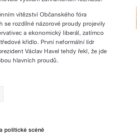
nním vítězství Občanského fóra
 se rozdílné názorové proudy projevily
ervativec a ekonomický liberál, zatímco
tředové křídlo. První neformální lídr
ezident Václav Havel tehdy řekl, že jde
 obou hlavních proudů.
 politické scéně