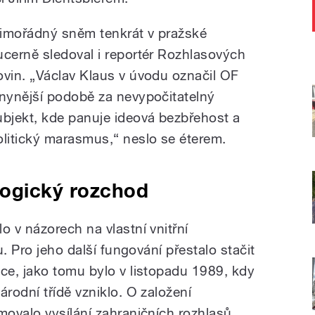
imořádný sněm tenkrát v pražské
ucerně sledoval i reportér Rozhlasových
ovin. „Václav Klaus v úvodu označil OF
 nynější podobě za nevypočitatelný
ubjekt, kde panuje ideová bezbřehost a
olitický marasmus,“ neslo se éterem.
ogický rozchod
 v názorech na vlastní vnitřní
. Pro jeho další fungování přestalo stačit
e, jako tomu bylo v listopadu 1989, kdy
rodní třídě vzniklo. O založení
ovalo vysílání zahraničních rozhlasů.