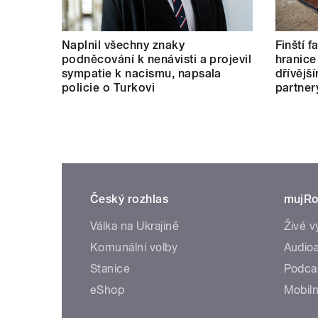
Naplnil všechny znaky
Finští 
podněcování k nenávisti a projevil
hranice
sympatie k nacismu, napsala
dřívějš
policie o Turkovi
partner
Český rozhlas
mujRo
Válka na Ukrajině
Živé v
Komunální volby
Audioa
Stanice
Podca
eShop
Mobiln