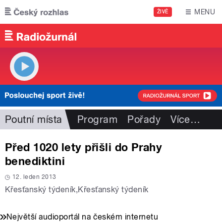
Přejít k hlavnímu obsahu
MENU
ŽIVĚ
Poutní místa
Program
Pořady
Více
…
Před 1020 lety přišli do Prahy
benediktini
12. leden 2013
Křesťanský týdeník
,
Křesťanský týdeník
Největší audioportál na českém internetu