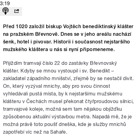
3:19
Před 1020 založil biskup Vojtěch benediktinský klášter
na pražském Břevnově. Dnes se v jeho areálu nachází
šenk, hotel i pivovar. Historii i současnost nejstaršího
mužského kláštera u nás si nyní připomeneme.
Přijíždím tramvají číslo 22 do zastávky Břevnovský
klášter. Kdyby se mnou vystoupil i sv. Benedikt –
zakladatel západního mnišství, zřejmě by se nestačil divit.
On, který vyzýval mnichy, aby pro svou činnost
vyhledávali pustá místa, by k nejstaršímu mužskému
klášteru v Čechách musel překonat čtyřproudovou silnici,
tramvajové koleje, možná sem tam nějakou objížďku
způsobenou aktuální výstavbou metra. Napadá mě, že je
možná právě toto poušť dneška, kde je služby mnichů
zapotřebí víc než na Sahaře.