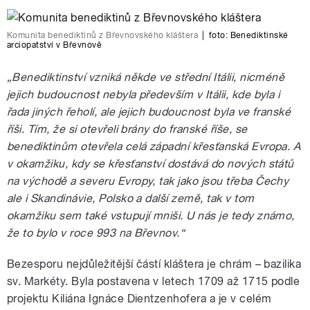
Komunita benediktinů z Břevnovského kláštera
|
foto:
Benediktinské
arciopatství v Břevnově
„Benediktinství vzniká někde ve střední Itálii, nicméně
jejich budoucnost nebyla především v Itálii, kde byla i
řada jiných řeholí, ale jejich budoucnost byla ve franské
říši. Tím, že si otevřeli brány do franské říše, se
benediktinům otevřela celá západní křesťanská Evropa. A
v okamžiku, kdy se křesťanství dostává do nových států
na východě a severu Evropy, tak jako jsou třeba Čechy
ale i Skandinávie, Polsko a další země, tak v tom
okamžiku sem také vstupují mniši. U nás je tedy známo,
že to bylo v roce 993 na Břevnov.“
Bezesporu nejdůležitější částí kláštera je chrám – bazilika
sv. Markéty. Byla postavena v letech 1709 až 1715 podle
projektu Kiliána Ignáce Dientzenhofera a je v celém