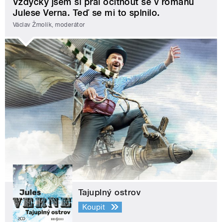
Vždycky jsem si přál ocitnout se v románu
Julese Verna. Teď se mi to splnilo.
Václav Žmolík, moderátor
Tajuplný ostrov
Koupit