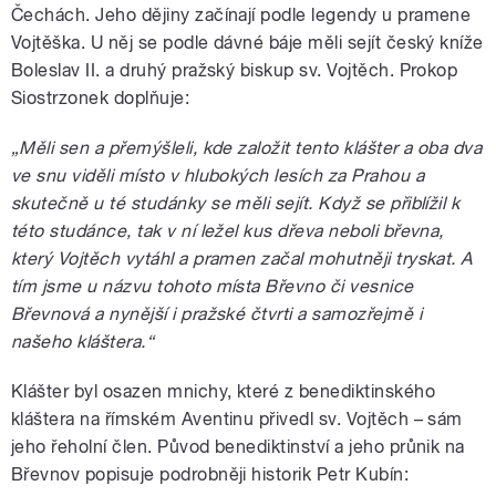
Čechách. Jeho dějiny začínají podle legendy u pramene
Vojtěška. U něj se podle dávné báje měli sejít český kníže
Boleslav II. a druhý pražský biskup sv. Vojtěch. Prokop
Siostrzonek doplňuje:
„Měli sen a přemýšleli, kde založit tento klášter a oba dva
ve snu viděli místo v hlubokých lesích za Prahou a
skutečně u té studánky se měli sejít. Když se přiblížil k
této studánce, tak v ní ležel kus dřeva neboli břevna,
který Vojtěch vytáhl a pramen začal mohutněji tryskat. A
tím jsme u názvu tohoto místa Břevno či vesnice
Břevnová a nynější i pražské čtvrti a samozřejmě i
našeho kláštera.“
Klášter byl osazen mnichy, které z benediktinského
kláštera na římském Aventinu přivedl sv. Vojtěch – sám
jeho řeholní člen. Původ benediktinství a jeho průnik na
Břevnov popisuje podrobněji historik Petr Kubín: