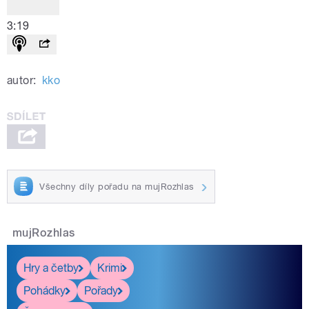
3:19
autor:
kko
Všechny díly pořadu na mujRozhlas
mujRozhlas
Hry a četby
Krimi
Pohádky
Pořady