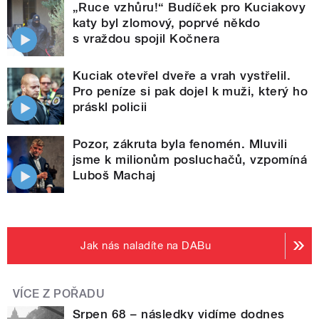
„Ruce vzhůru!“ Budíček pro Kuciakovy
katy byl zlomový, poprvé někdo
s vraždou spojil Kočnera
Kuciak otevřel dveře a vrah vystřelil.
Pro peníze si pak dojel k muži, který ho
práskl policii
Pozor, zákruta byla fenomén. Mluvili
jsme k milionům posluchačů, vzpomíná
Luboš Machaj
Jak nás naladíte na DABu
VÍCE Z POŘADU
Srpen 68 – následky vidíme dodnes