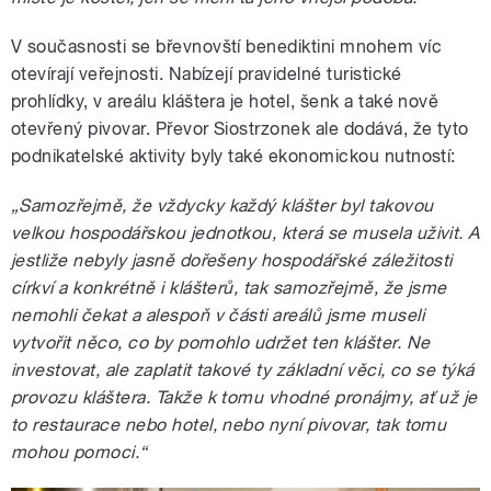
V současnosti se břevnovští benediktini mnohem víc
otevírají veřejnosti. Nabízejí pravidelné turistické
prohlídky, v areálu kláštera je hotel, šenk a také nově
otevřený pivovar. Převor Siostrzonek ale dodává, že tyto
podnikatelské aktivity byly také ekonomickou nutností:
„Samozřejmě, že vždycky každý klášter byl takovou
velkou hospodářskou jednotkou, která se musela uživit. A
jestliže nebyly jasně dořešeny hospodářské záležitosti
církví a konkrétně i klášterů, tak samozřejmě, že jsme
nemohli čekat a alespoň v části areálů jsme museli
vytvořit něco, co by pomohlo udržet ten klášter. Ne
investovat, ale zaplatit takové ty základní věci, co se týká
provozu kláštera. Takže k tomu vhodné pronájmy, ať už je
to restaurace nebo hotel, nebo nyní pivovar, tak tomu
mohou pomoci.“