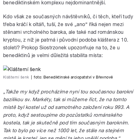
benediktinském komplexu nejdominantnější.
Kdo však ze současných návštěvníků, či těch, kteří tudy
třeba kráčí k oltáři, tuší, že své „ano“ říká nejen mezi
stěnami vrcholného baroka, ale také nad románskou
kryptou, z níž je patrná i původní podoba kláštera z 10.
století? Prokop Siostrzonek upozorňuje na to, že u
benediktinů je velmi důležitá stabilita místa:
Klášterní šenk
|
foto:
Benediktinské arciopatství v Břevnově
„Takže my když procházíme nyní tou současnou barokní
bazilikou sv. Markéty, tak si můžeme říct, že na tomto
místě byl kostel už od samotného založení roku 993. A
proto, když sestoupíme do pozůstatků románského
kostela, tak je skutečně pod tím současným barokním.
Tak to bylo po více než 1000 let, že stále na stejném
místě je kostel, jen se mění ta jeho vnější podoba.“