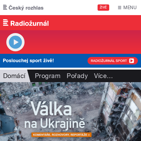
Přejít k hlavnímu obsahu
MENU
ŽIVĚ
Domácí
Program
Pořady
Více
…