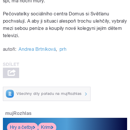
spí, má noční můry.
Pečovatelky sociálního centra Domus si Světlanu
pochvalují. A aby ji situaci alespoň trochu ulehčily, vybraly
mezi sebou peníze a koupily nové kolegyni jejím dětem
televizi.
autoři:
Andrea Brtníková
,
prh
Všechny díly pořadu na mujRozhlas
mujRozhlas
Hry a četby
Krimi