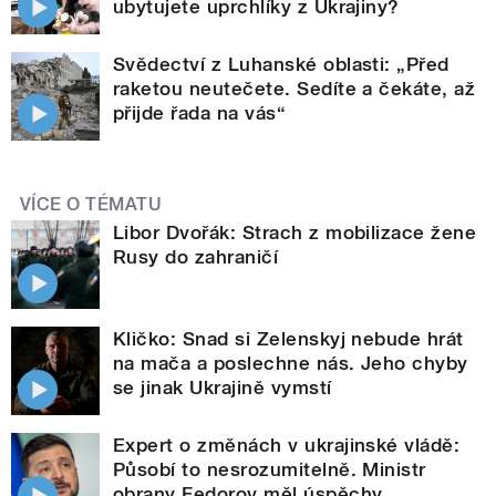
ubytujete uprchlíky z Ukrajiny?
Svědectví z Luhanské oblasti: „Před
raketou neutečete. Sedíte a čekáte, až
přijde řada na vás“
VÍCE O TÉMATU
Libor Dvořák: Strach z mobilizace žene
Rusy do zahraničí
Kličko: Snad si Zelenskyj nebude hrát
na mača a poslechne nás. Jeho chyby
se jinak Ukrajině vymstí
Expert o změnách v ukrajinské vládě:
Působí to nesrozumitelně. Ministr
obrany Fedorov měl úspěchy