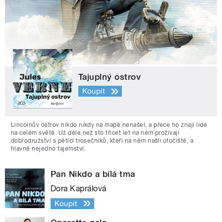
Tajuplný ostrov
Koupit
Lincolnův ostrov nikdo nikdy na mapě nenašel, a přece ho znají lidé
na celém světě. Už déle než sto třicet let na něm prožívají
dobrodružství s pěticí trosečníků, kteří na něm našli útočiště, a
hlavně nejedno tajemství.
Pan Nikdo a bílá tma
Dora Kaprálová
Koupit