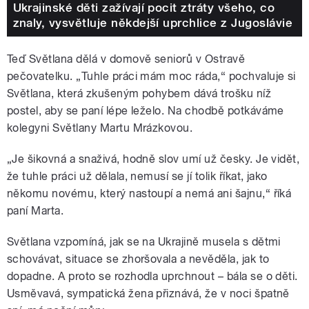
Ukrajinské děti zažívají pocit ztráty všeho, co
znaly, vysvětluje někdejší uprchlice z Jugoslávie
Teď Světlana dělá v domově seniorů v Ostravě
pečovatelku. „Tuhle práci mám moc ráda,“ pochvaluje si
Světlana, která zkušeným pohybem dává trošku níž
postel, aby se paní lépe leželo. Na chodbě potkáváme
kolegyni Světlany Martu Mrázkovou.
„Je šikovná a snaživá, hodně slov umí už česky. Je vidět,
že tuhle práci už dělala, nemusí se jí tolik říkat, jako
někomu novému, který nastoupí a nemá ani šajnu,“ říká
paní Marta.
Světlana vzpomíná, jak se na Ukrajině musela s dětmi
schovávat, situace se zhoršovala a nevěděla, jak to
dopadne. A proto se rozhodla uprchnout – bála se o děti.
Usměvavá, sympatická žena přiznává, že v noci špatně