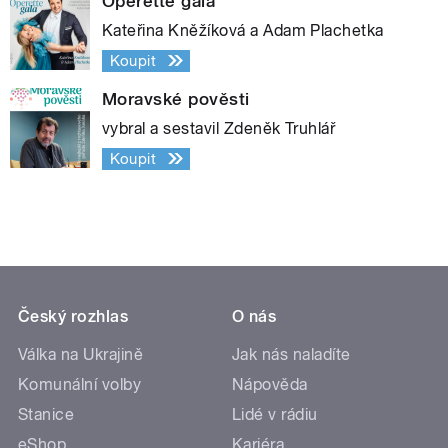
Operette gala
Kateřina Kněžíková a Adam Plachetka
Koupit
Moravské pověsti
vybral a sestavil Zdeněk Truhlář
Koupit
Český rozhlas
O nás
Válka na Ukrajině
Jak nás naladíte
Komunální volby
Nápověda
Stanice
Lidé v rádiu
eShop
Kariéra