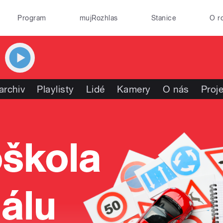
Program
mujRozhlas
Stanice
O r
archiv
Playlisty
Lidé
Kamery
O nás
Proj