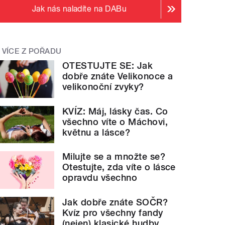
Jak nás naladíte na DABu
VÍCE Z POŘADU
OTESTUJTE SE: Jak
dobře znáte Velikonoce a
velikonoční zvyky?
KVÍZ: Máj, lásky čas. Co
všechno víte o Máchovi,
květnu a lásce?
Milujte se a množte se?
Otestujte, zda víte o lásce
opravdu všechno
Jak dobře znáte SOČR?
Kvíz pro všechny fandy
(nejen) klasické hudby