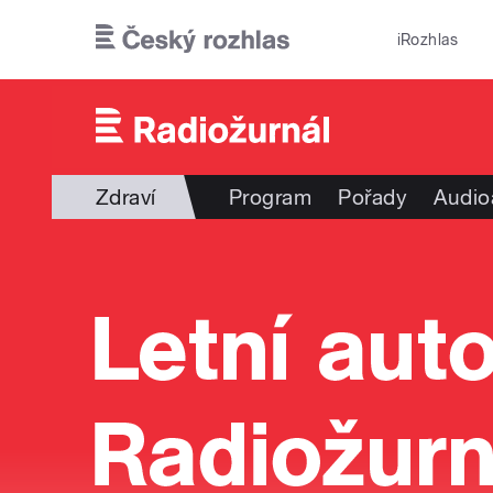
Přejít k hlavnímu obsahu
iRozhlas
Zdraví
Program
Pořady
Audio