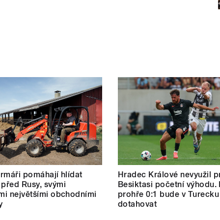
farmáři pomáhají hlídat
Hradec Králové nevyužil pr
 před Rusy, svými
Besiktasi početní výhodu.
ími největšími obchodními
prohře 0:1 bude v Turecku
y
dotahovat