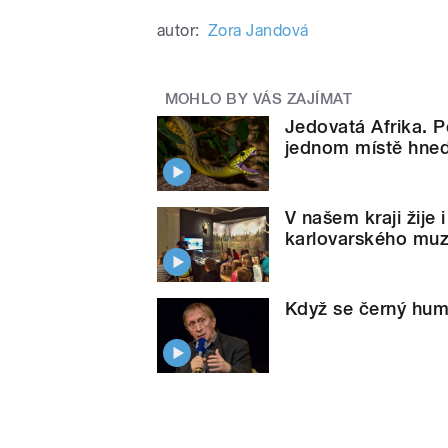
autor:
Zora Jandová
MOHLO BY VÁS ZAJÍMAT
Jedovatá Afrika.
jednom místě hned 
V našem kraji žije i
karlovarského mu
Když se černý humo