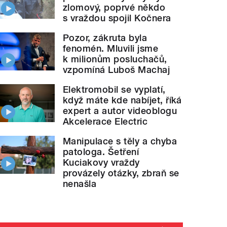
zlomový, poprvé někdo
s vraždou spojil Kočnera
Pozor, zákruta byla
fenomén. Mluvili jsme
k milionům posluchačů,
vzpomíná Luboš Machaj
Elektromobil se vyplatí,
když máte kde nabíjet, říká
expert a autor videoblogu
Akcelerace Electric
Manipulace s těly a chyba
patologa. Šetření
Kuciakovy vraždy
provázely otázky, zbraň se
nenašla