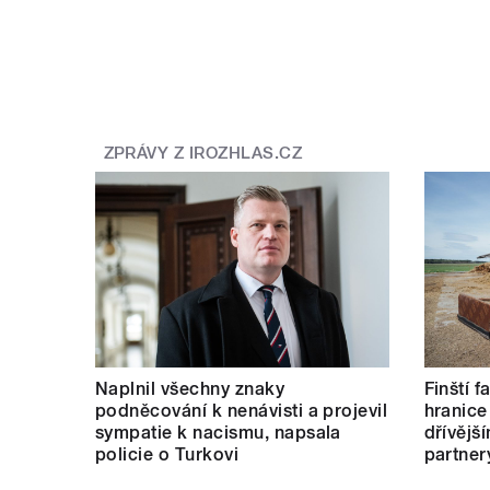
ZPRÁVY Z IROZHLAS.CZ
Naplnil všechny znaky
Finští 
podněcování k nenávisti a projevil
hranice
sympatie k nacismu, napsala
dřívějš
policie o Turkovi
partner