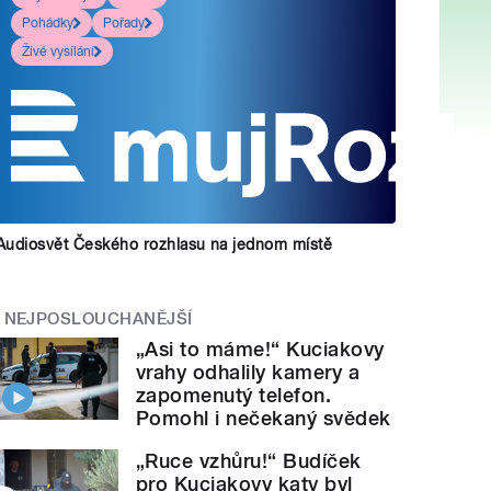
Pohádky
Pořady
Živé vysílání
Audiosvět Českého rozhlasu na jednom místě
NEJPOSLOUCHANĚJŠÍ
„Asi to máme!“ Kuciakovy
vrahy odhalily kamery a
zapomenutý telefon.
Pomohl i nečekaný svědek
„Ruce vzhůru!“ Budíček
pro Kuciakovy katy byl