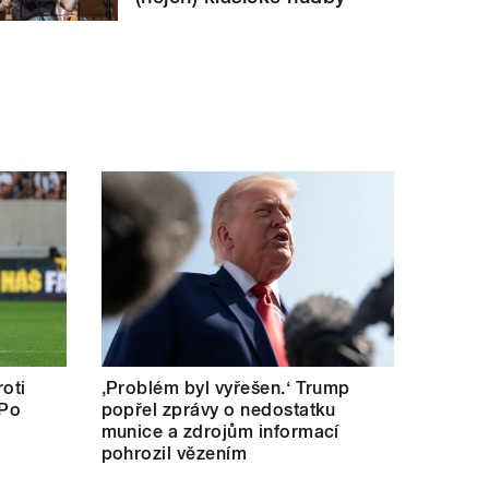
oti
‚Problém byl vyřešen.‘ Trump
 Po
popřel zprávy o nedostatku
munice a zdrojům informací
pohrozil vězením