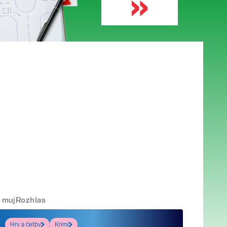
mujRozhlas
Hry a četby
Krimi