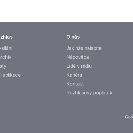
zhlas
O nás
ysílání
Jak nás naladíte
rchiv
Nápověda
sty
Lidé v rádiu
í aplikace
Kariéra
Kontakt
Rozhlasový poplatek
Coo