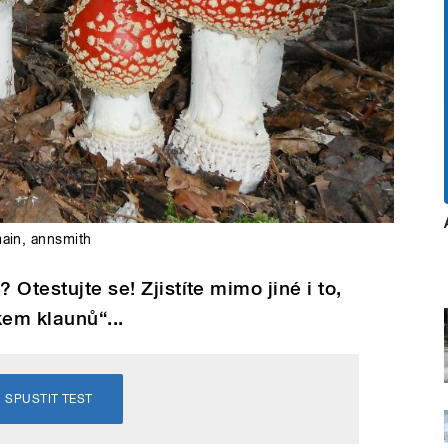
ain
,
annsmith
 Otestujte se! Zjistíte mimo jiné i to,
kem klaunů“...
SPUSTIT TEST