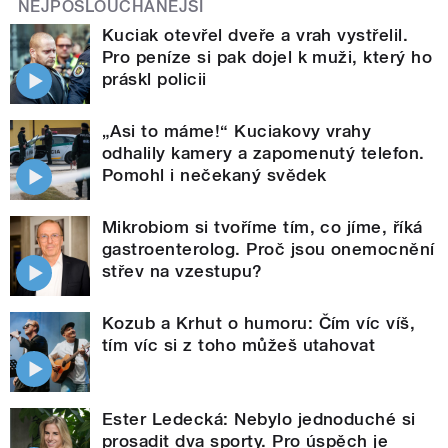
NEJPOSLOUCHANĚJŠÍ
Kuciak otevřel dveře a vrah vystřelil.
Pro peníze si pak dojel k muži, který ho
práskl policii
„Asi to máme!“ Kuciakovy vrahy
odhalily kamery a zapomenutý telefon.
Pomohl i nečekaný svědek
Mikrobiom si tvoříme tím, co jíme, říká
gastroenterolog. Proč jsou onemocnění
střev na vzestupu?
Kozub a Krhut o humoru: Čím víc víš,
tím víc si z toho můžeš utahovat
Ester Ledecká: Nebylo jednoduché si
prosadit dva sporty. Pro úspěch je