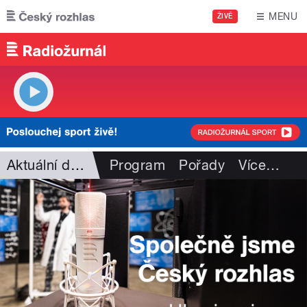
Přejít k hlavnímu obsahu
MENU
ŽIVĚ
Aktuální dění
Program
Pořady
Více
…