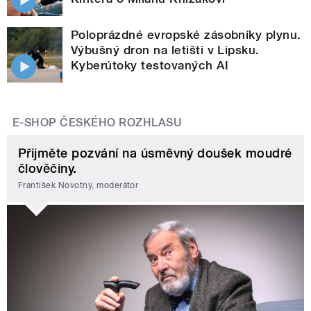
Poloprázdné evropské zásobníky plynu.
Výbušný dron na letišti v Lipsku.
Kyberútoky testovaných AI
E-SHOP ČESKÉHO ROZHLASU
Přijměte pozvání na úsměvný doušek moudré
člověčiny.
František Novotný, moderátor