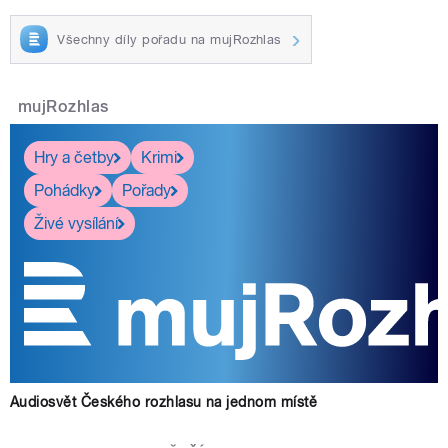
Všechny díly pořadu na mujRozhlas
mujRozhlas
Hry a četby
Krimi
Pohádky
Pořady
Živé vysílání
Audiosvět Českého rozhlasu na jednom místě