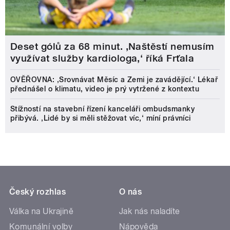
Deset gólů za 68 minut. ,Naštěstí nemusím
využívat služby kardiologa,‘ říká Frťala
OVĚŘOVNA: ‚Srovnávat Měsíc a Zemi je zavádějící.‘ Lékař
přednášel o klimatu, video je prý vytržené z kontextu
Stížností na stavební řízení kanceláři ombudsmanky
přibývá. ‚Lidé by si měli stěžovat víc,‘ míní právníci
Český rozhlas
O nás
Válka na Ukrajině
Jak nás naladíte
Komunální volby
Nápověda