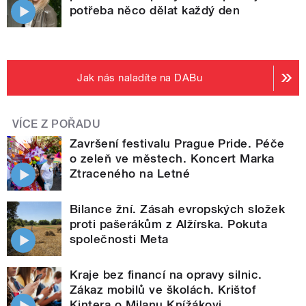
potřeba něco dělat každý den
Jak nás naladíte na DABu
VÍCE Z POŘADU
Završení festivalu Prague Pride. Péče
o zeleň ve městech. Koncert Marka
Ztraceného na Letné
Bilance žní. Zásah evropských složek
proti pašerákům z Alžírska. Pokuta
společnosti Meta
Kraje bez financí na opravy silnic.
Zákaz mobilů ve školách. Krištof
Kintera o Milanu Knížákovi