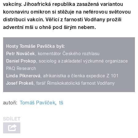
vakcíny. Jihoafrická republika zasažená variantou
koronaviru omikron si stěžuje na neférovou světovou
distribuci vakcín. Věřící z farnosti Vodňany prožili
adventní mši u ohně pod širým nebem.
Hosty Tomáše Pavlíčka byli:
Petr Nováček
, komentátor Českého rozhlasu
Daniel Prokop
, sociolog a zakladatel výzkumné organizace
PAQ Research
Linda Piknerová
, afrikanistka a členka expedice Z 101
Josef Prokeš
, farář Římskokatolická farnost Vodňany
autoři:
Tomáš Pavlíček
,
tš