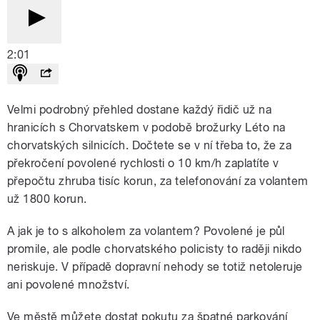
2:01
Velmi podrobný přehled dostane každý řidič už na
hranicích s Chorvatskem v podobě brožurky Léto na
chorvatských silnicích. Dočtete se v ní třeba to, že za
překročení povolené rychlosti o 10 km/h zaplatíte v
přepočtu zhruba tisíc korun, za telefonování za volantem
už 1800 korun.
A jak je to s alkoholem za volantem? Povolené je půl
promile, ale podle chorvatského policisty to raději nikdo
neriskuje. V případě dopravní nehody se totiž netoleruje
ani povolené množství.
Ve městě můžete dostat pokutu za špatné parkování