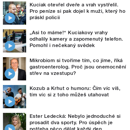
Kuciak otevřel dveře a vrah vystřelil.
Pro peníze si pak dojel k muži, který ho
práskl policii
„Asi to máme!“ Kuciakovy vrahy
odhalily kamery a zapomenutý telefon.
Pomohl i nečekaný svědek
Mikrobiom si tvoříme tím, co jíme, říká
gastroenterolog. Proč jsou onemocnění
střev na vzestupu?
Kozub a Krhut o humoru: Čím víc víš,
tím víc si z toho můžeš utahovat
Ester Ledecká: Nebylo jednoduché si
prosadit dva sporty. Pro úspěch je
potřeba něco dělat každý den