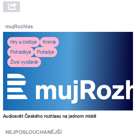
mujRozhlas
Hry a četby
Krimi
Pohádky
Pořady
Živé vysílání
Audiosvět Českého rozhlasu na jednom místě
NEJPOSLOUCHANĚJŠÍ