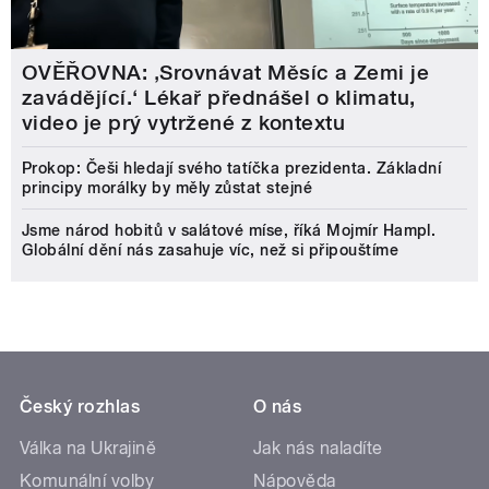
OVĚŘOVNA: ‚Srovnávat Měsíc a Zemi je
zavádějící.‘ Lékař přednášel o klimatu,
video je prý vytržené z kontextu
Prokop: Češi hledají svého tatíčka prezidenta. Základní
principy morálky by měly zůstat stejné
Jsme národ hobitů v salátové míse, říká Mojmír Hampl.
Globální dění nás zasahuje víc, než si připouštíme
Český rozhlas
O nás
Válka na Ukrajině
Jak nás naladíte
Komunální volby
Nápověda