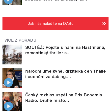
Jak nás naladíte na DABu
VÍCE Z POŘADU
SOUTĚŽ: Pojďte s námi na Hastrmana,
romantický thriller s...
Národní umělkyně, držitelka cen Thálie
i ocenění za dabing....
Český rozhlas uspěl na Prix Bohemia
Radio. Druhé místo...