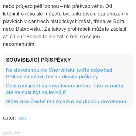
nebo průjezd pěší zónou – nic překvapivého. Od
letošního roku ale můžete být pokutováni i za chození v
plavkách v centrech historických měst, třeba ve Splitu
nebo Dubrovníku. Za takový prohřešek můžete zaplatit
až 70 eur. Policie to ale zatím řeší spíše jen
napomenutím.
SOUVISEJÍCÍ PŘÍSPĚVKY
Na dovolenou do Chorvatska jeďte odpočatí.
Policie za únavu bere řidičské průkazy
Češi rádi jezdí na dovolenou autem. Tato varianta
ale nemusí být nejlevnější
Stále více Čechů má zájem o exotickou dovolenou
autor:
pev