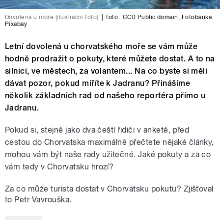
Dovolená u moře (ilustrační foto)
|
foto:
CC0 Public domain
,
Fotobanka
Pixabay
Letní dovolená u chorvatského moře se vám může
hodně prodražit o pokuty, které můžete dostat. A to na
silnici, ve městech, za volantem... Na co byste si měli
dávat pozor, pokud míříte k Jadranu? Přinášíme
několik základních rad od našeho reportéra přímo u
Jadranu.
Pokud si, stejně jako dva čeští řidiči v anketě, před
cestou do Chorvatska maximálně přečtete nějaké články,
mohou vám být naše rady užitečné. Jaké pokuty a za co
vám tedy v Chorvatsku hrozí?
Za co může turista dostat v Chorvatsku pokutu? Zjišťoval
to Petr Vavrouška.