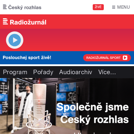
Přejít k hlavnímu obsahu
MENU
ŽIVĚ
Program
Pořady
Audioarchiv
Více
…