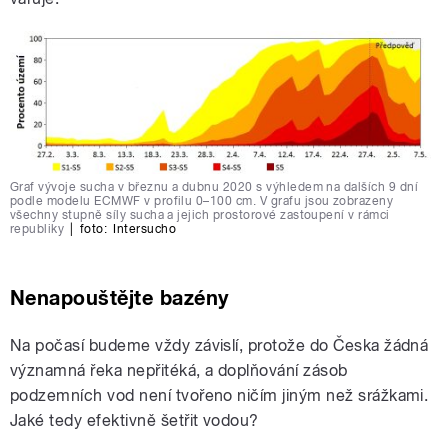
Graf vývoje sucha v březnu a dubnu 2020 s výhledem na dalších 9 dní
podle modelu ECMWF v profilu 0–100 cm. V grafu jsou zobrazeny
všechny stupně síly sucha a jejich prostorové zastoupení v rámci
republiky
|
foto:
Intersucho
Nenapouštějte bazény
Na počasí budeme vždy závislí, protože do Česka žádná
významná řeka nepřitéká, a doplňování zásob
podzemních vod není tvořeno ničím jiným než srážkami.
Jaké tedy efektivně šetřit vodou?