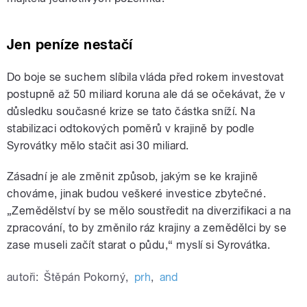
Jen peníze nestačí
Do boje se suchem slíbila vláda před rokem investovat
postupně až 50 miliard koruna ale dá se očekávat, že v
důsledku současné krize se tato částka sníží. Na
stabilizaci odtokových poměrů v krajině by podle
Syrovátky mělo stačit asi 30 miliard.
Zásadní je ale změnit způsob, jakým se ke krajině
chováme, jinak budou veškeré investice zbytečné.
„Zemědělství by se mělo soustředit na diverzifikaci a na
zpracování, to by změnilo ráz krajiny a zemědělci by se
zase museli začít starat o půdu,“ myslí si Syrovátka.
autoři:
Štěpán Pokorný
,
prh
,
and