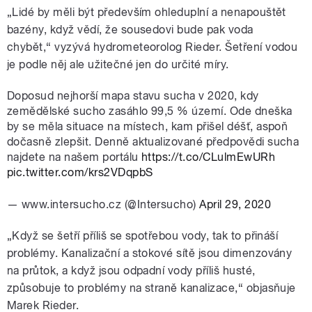
„Lidé by měli být především ohleduplní a nenapouštět
bazény, když vědí, že sousedovi bude pak voda
chybět,“ vyzývá hydrometeorolog Rieder. Šetření vodou
je podle něj ale užitečné jen do určité míry.
Doposud nejhorší mapa stavu sucha v 2020, kdy
zemědělské sucho zasáhlo 99,5 % území. Ode dneška
by se měla situace na místech, kam přišel déšť, aspoň
dočasně zlepšit. Denně aktualizované předpovědi sucha
najdete na našem portálu
https://t.co/CLulmEwURh
pic.twitter.com/krs2VDqpbS
— www.intersucho.cz (@Intersucho)
April 29, 2020
„Když se šetří příliš se spotřebou vody, tak to přináší
problémy. Kanalizační a stokové sítě jsou dimenzovány
na průtok, a když jsou odpadní vody příliš husté,
způsobuje to problémy na straně kanalizace,“ objasňuje
Marek Rieder
.