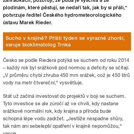
zahrádkách, pozorují, že půda je vyschlá a že
plodinám, které pěstují, se nedaří tak, jak by si přáli,“
potvrzuje ředitel Českého hydrometeorologického
ústavu Marek Rieder.
Sucho v krajině? Příští týden se výrazně zhorší,
varuje bioklimatolog Trnka
Česko se podle Riedera potýká se suchem od roku 2014
– každý rok byl srážkově pod normou a deficity se sčítají.
„V průměru chybí zhruba 450 mm srážek, což je 450 litrů
vody na metr čtvereční,“ vysvětluje.
Stát už začíná investovat do projektů v boji se suchem.
Tyto investice se ale zúročí až ve chvíli, kdy nastane
srážkově normální rok, kdy krajina a příroda bude
schopná lépe vodu zadržet.
„J
estliže nespadne shůry,
tak nám ani sebelepší opatření v krajině nepomůžou,“
varuje.