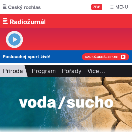
Přejít k hlavnímu obsahu
MENU
ŽIVĚ
Příroda
Program
Pořady
Více
…