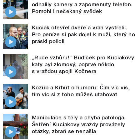
odhalily kamery a zapomenutý telefon.
Pomohl i nečekaný svědek
Kuciak otevřel dveře a vrah vystřelil.
Pro peníze si pak dojel k muži, který ho
práskl policii
„Ruce vzhůru!“ Budíček pro Kuciakovy
katy byl zlomový, poprvé někdo
s vraždou spojil Kočnera
Kozub a Krhut o humoru: Čím víc víš,
tím víc si z toho můžeš utahovat
Manipulace s těly a chyba patologa.
Šetření Kuciakovy vraždy provázely
otázky, zbraň se nenašla