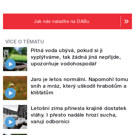
Jak nás naladíte na DABu
VÍCE O TÉMATU
Pitná voda ubývá, pokud si ji
vyplýtváme, tak žádná jiná nepřijde,
upozorňuje vodohospodář
Jaro je letos normální. Napomohl tomu
sníh a mráz, který uškodil hrabošům a
klíšťatům
Letošní zima přinesla krajině dostatek
vláhy. I přesto nadále hrozí sucha,
varují odborníci