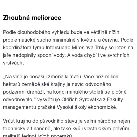
Zhoubná meliorace
Podle dlouhodobého výhledu bude ve většině nížin
problematické sucho minimálně v květnu a červnu. Podle
koordinátora týmu Intersucho Miroslava Trnky se letos na
jaře nedoplnily spodní vody. A voda chybí i ve svrchních
vrstvách.
„Na vině je počasí i změna klimatu. Více než milion
hektarů zemědělské krajiny je navíc odvodněno
podzemní drenáží, na konci minulého století se plošně
odvodňovalo,“ vysvětluje Oldřich Syrovátka z Fakulty
managementu pražské Vysoké školy ekonomické.
Vrátit krajinu do původního stavu je velmi náročné nejen
technicky a finančně, ale také kvůli vlastnickým právům
majitelů jednotlivých pozemků.