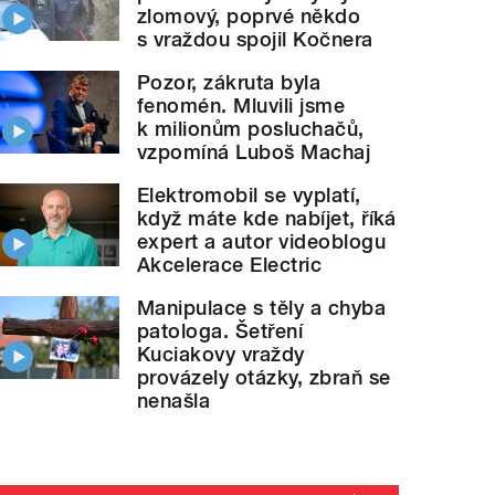
zlomový, poprvé někdo
s vraždou spojil Kočnera
Pozor, zákruta byla
fenomén. Mluvili jsme
k milionům posluchačů,
vzpomíná Luboš Machaj
Elektromobil se vyplatí,
když máte kde nabíjet, říká
expert a autor videoblogu
Akcelerace Electric
Manipulace s těly a chyba
patologa. Šetření
Kuciakovy vraždy
provázely otázky, zbraň se
nenašla