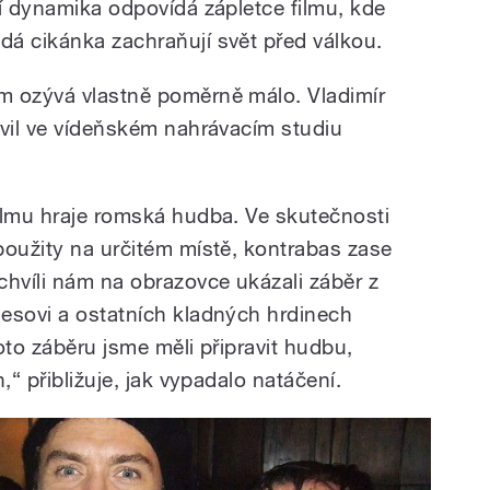
jí dynamika odpovídá zápletce filmu, kde
á cikánka zachraňují svět před válkou.
m ozývá vlastně poměrně málo. Vladimír
ávil ve vídeňském nahrávacím studiu
ilmu hraje romská hudba. Ve skutečnosti
použity na určitém místě, kontrabas zase
chvíli nám na obrazovce ukázali záběr z
esovi a ostatních kladných hrdinech
oto záběru jsme měli připravit hudbu,
,“ přibližuje, jak vypadalo natáčení.