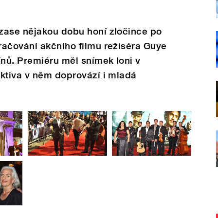
zase nějakou dobu honí zločince po
račování akčního filmu režiséra Guye
ínů. Premiéru měl snímek loni v
ektiva v něm doprovází i mladá