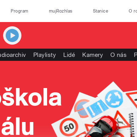
Program
mujRozhlas
Stanice
O r
dioarchiv
Playlisty
Lidé
Kamery
O nás
P