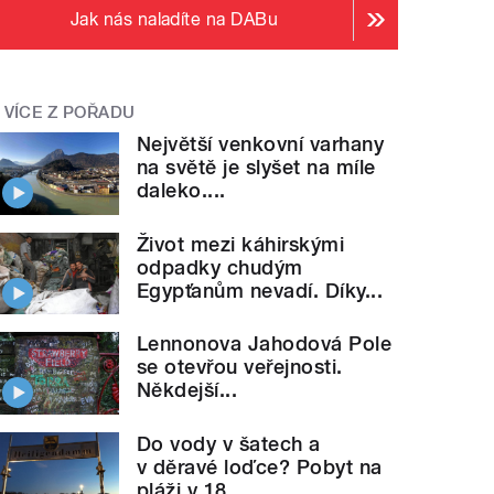
Jak nás naladíte na DABu
VÍCE Z POŘADU
Největší venkovní varhany
na světě je slyšet na míle
daleko....
Život mezi káhirskými
odpadky chudým
Egypťanům nevadí. Díky...
Lennonova Jahodová Pole
se otevřou veřejnosti.
Někdejší...
Do vody v šatech a
v děravé loďce? Pobyt na
pláži v 18....