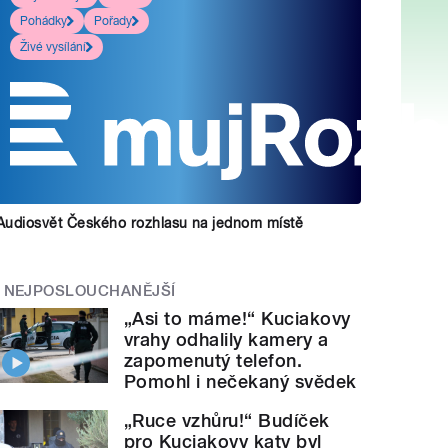
Pohádky
Pořady
Živé vysílání
Audiosvět Českého rozhlasu na jednom místě
NEJPOSLOUCHANĚJŠÍ
„Asi to máme!“ Kuciakovy
vrahy odhalily kamery a
zapomenutý telefon.
Pomohl i nečekaný svědek
„Ruce vzhůru!“ Budíček
pro Kuciakovy katy byl