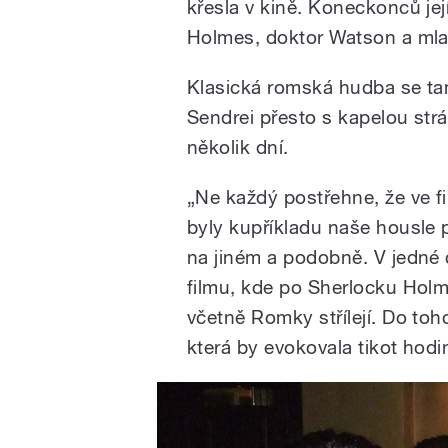
křesla v kině. Koneckonců je
Holmes, doktor Watson a mlad
Klasická romská hudba se ta
Sendrei přesto s kapelou str
několik dní.
„Ne každý postřehne, že ve f
byly kupříkladu naše housle 
na jiném a podobně. V jedné 
filmu, kde po Sherlocku Holm
včetně Romky střílejí. Do toh
která by evokovala tikot hodin