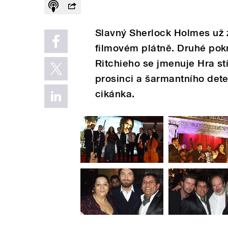
Slavný Sherlock Holmes už 
filmovém plátně. Druhé pok
Ritchieho se jmenuje Hra st
prosinci a šarmantního det
cikánka.