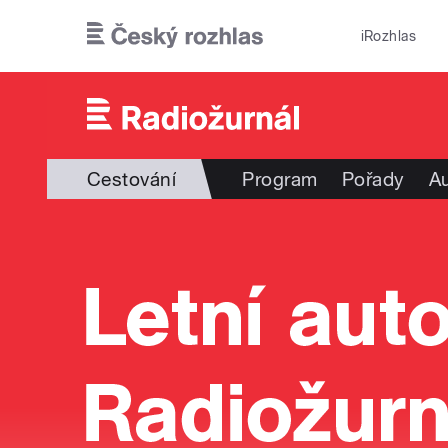
Přejít k hlavnímu obsahu
iRozhlas
Cestování
Program
Pořady
Au