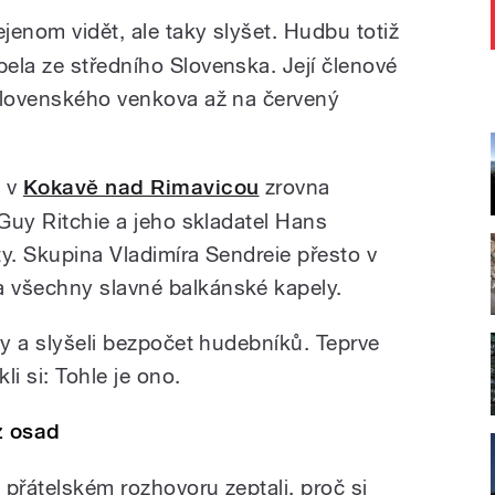
jenom vidět, ale taky slyšet. Hudbu totiž
ela ze středního Slovenska. Její členové
slovenského venkova až na červený
m v
Kokavě nad Rimavicou
zrovna
 Guy Ritchie a jeho skladatel Hans
y. Skupina Vladimíra Sendreie přesto v
 všechny slavné balkánské kapely.
py a slyšeli bezpočet hudebníků. Teprve
li si: Tohle je ono.
z osad
přátelském rozhovoru zeptali, proč si