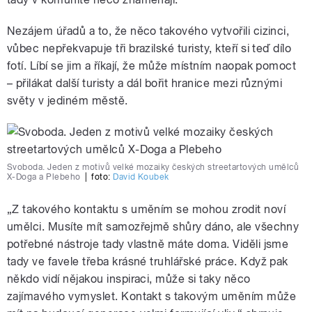
Nezájem úřadů a to, že něco takového vytvořili cizinci,
vůbec nepřekvapuje tři brazilské turisty, kteří si teď dílo
fotí. Líbí se jim a říkají, že může místním naopak pomoct
– přilákat další turisty a dál bořit hranice mezi různými
světy v jediném městě.
Svoboda. Jeden z motivů velké mozaiky českých streetartových umělců
X-Doga a Plebeho
|
foto:
David Koubek
„Z takového kontaktu s uměním se mohou zrodit noví
umělci. Musíte mít samozřejmě shůry dáno, ale všechny
potřebné nástroje tady vlastně máte doma. Viděli jsme
tady ve favele třeba krásné truhlářské práce. Když pak
někdo vidí nějakou inspiraci, může si taky něco
zajímavého vymyslet. Kontakt s takovým uměním může