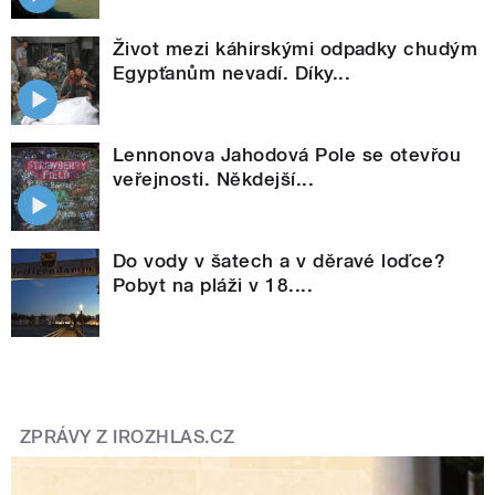
Život mezi káhirskými odpadky chudým
Egypťanům nevadí. Díky...
Lennonova Jahodová Pole se otevřou
veřejnosti. Někdejší...
Do vody v šatech a v děravé loďce?
Pobyt na pláži v 18....
ZPRÁVY Z IROZHLAS.CZ