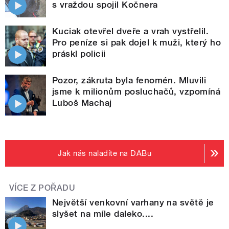
s vraždou spojil Kočnera
Kuciak otevřel dveře a vrah vystřelil.
Pro peníze si pak dojel k muži, který ho
práskl policii
Pozor, zákruta byla fenomén. Mluvili
jsme k milionům posluchačů, vzpomíná
Luboš Machaj
Jak nás naladíte na DABu
VÍCE Z POŘADU
Největší venkovní varhany na světě je
slyšet na míle daleko....