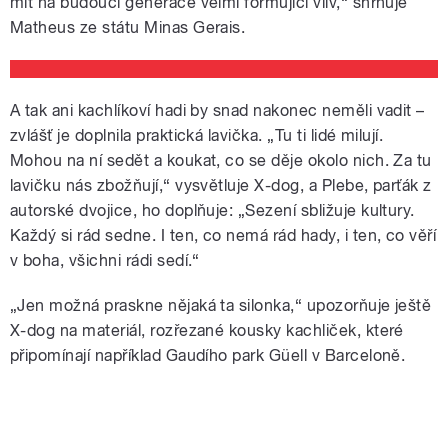
mít na budoucí generace velmi formující vliv,“ shrnuje
Matheus ze státu Minas Gerais.
A tak ani kachlíkoví hadi by snad nakonec neměli vadit –
zvlášť je doplnila praktická lavička. „Tu ti lidé milují.
Mohou na ní sedět a koukat, co se děje okolo nich. Za tu
lavičku nás zbožňují,“ vysvětluje X-dog, a Plebe, parťák z
autorské dvojice, ho doplňuje: „Sezení sbližuje kultury.
Každý si rád sedne. I ten, co nemá rád hady, i ten, co věří
v boha, všichni rádi sedí.“
„Jen možná praskne nějaká ta silonka,“ upozorňuje ještě
X-dog na materiál, rozřezané kousky kachliček, které
připomínají například Gaudího park Güell v Barceloně.