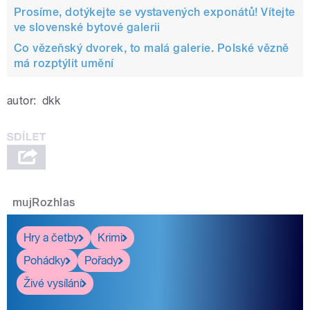
Prosíme, dotýkejte se vystavených exponátů! Vítejte
ve slovenské bytové galerii
Co vězeňský dvorek, to malá galerie. Polské vězně
má rozptýlit umění
autor:
dkk
mujRozhlas
Hry a četby
Krimi
Pohádky
Pořady
Živé vysílání