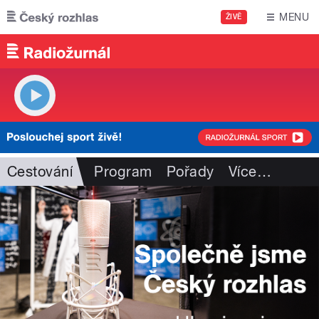
Přejít k hlavnímu obsahu
MENU
ŽIVĚ
Cestování
Program
Pořady
Více
…