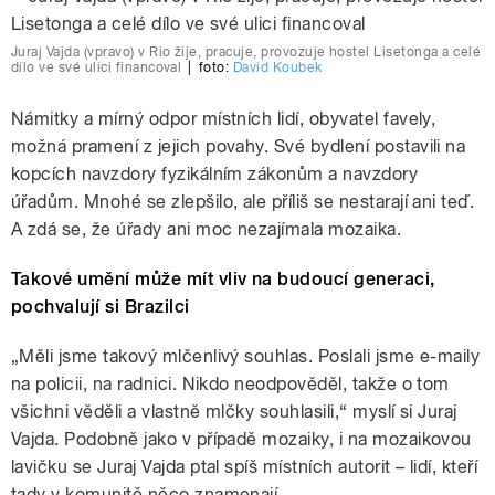
Juraj Vajda (vpravo) v Rio žije, pracuje, provozuje hostel Lisetonga a celé
dílo ve své ulici financoval
|
foto:
David Koubek
Námitky a mírný odpor místních lidí, obyvatel favely,
možná pramení z jejich povahy. Své bydlení postavili na
kopcích navzdory fyzikálním zákonům a navzdory
úřadům. Mnohé se zlepšilo, ale příliš se nestarají ani teď.
A zdá se, že úřady ani moc nezajímala mozaika.
Takové umění může mít vliv na budoucí generaci,
pochvalují si Brazilci
„Měli jsme takový mlčenlivý souhlas. Poslali jsme e-maily
na policii, na radnici. Nikdo neodpověděl, takže o tom
všichni věděli a vlastně mlčky souhlasili,“ myslí si Juraj
Vajda. Podobně jako v případě mozaiky, i na mozaikovou
lavičku se Juraj Vajda ptal spíš místních autorit – lidí, kteří
tady v komunitě něco znamenají.