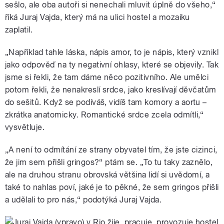
sešlo, ale oba autoři si nenechali mluvit úplně do všeho,“
říká Juraj Vajda, který má na ulici hostel a mozaiku
zaplatil.
„Například tahle láska, nápis amor, to je nápis, který vznikl
jako odpověď na ty negativní ohlasy, které se objevily. Tak
jsme si řekli, že tam dáme něco pozitivního. Ale umělci
potom řekli, že nenakreslí srdce, jako kreslívají děvčatům
do sešitů. Když se podíváš, vidíš tam komory a aortu –
zkrátka anatomicky. Romantické srdce zcela odmítli,“
vysvětluje.
„A není to odmítání ze strany obyvatel tím, že jste cizinci,
že jim sem přišli gringos?“ ptám se. „To tu taky zaznělo,
ale na druhou stranu obrovská většina lidí si uvědomí, a
také to nahlas poví, jaké je to pěkné, že sem gringos přišli
a udělali to pro nás,“ podotýká Juraj Vajda.