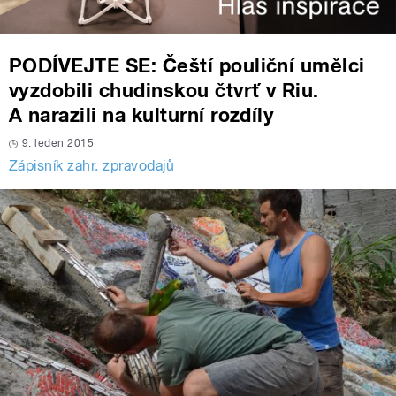
PODÍVEJTE SE: Čeští pouliční umělci
vyzdobili chudinskou čtvrť v Riu.
A narazili na kulturní rozdíly
9. leden 2015
Zápisník zahr. zpravodajů