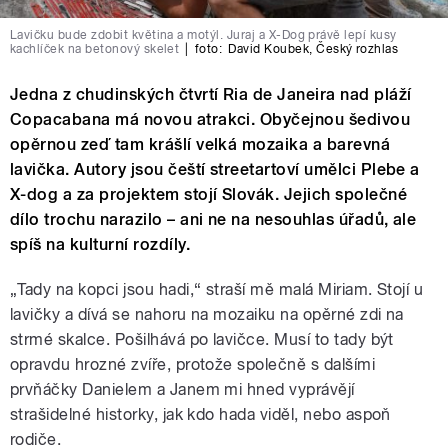
Lavičku bude zdobit květina a motýl. Juraj a X-Dog právě lepí kusy
kachlíček na betonový skelet
|
foto:
David Koubek
,
Český rozhlas
Jedna z chudinských čtvrtí Ria de Janeira nad pláží
Copacabana má novou atrakci. Obyčejnou šedivou
opěrnou zeď tam krášlí velká mozaika a barevná
lavička. Autory jsou čeští streetartoví umělci Plebe a
X-dog a za projektem stojí Slovák. Jejich společné
dílo trochu narazilo – ani ne na nesouhlas úřadů, ale
spíš na kulturní rozdíly.
„Tady na kopci jsou hadi,“ straší mě malá Miriam. Stojí u
lavičky a dívá se nahoru na mozaiku na opěrné zdi na
strmé skalce. Pošilhává po lavičce. Musí to tady být
opravdu hrozné zvíře, protože společně s dalšími
prvňáčky Danielem a Janem mi hned vyprávějí
strašidelné historky, jak kdo hada viděl, nebo aspoň
rodiče.