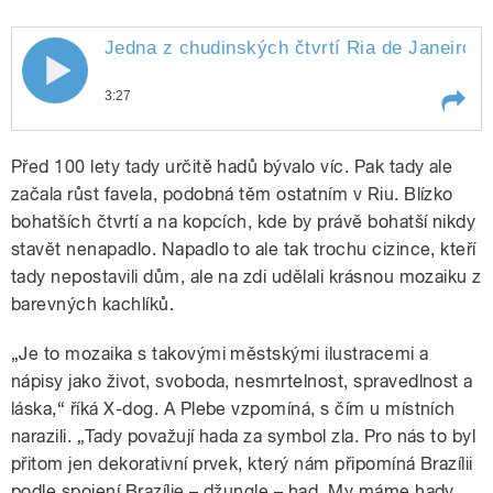
Jedna z chudinských čtvrtí Ria de Janeiro m
3:27
Play /
Jedna z chudinských čtvrtí Ria de Janeiro
Před 100 lety tady určitě hadů bývalo víc. Pak tady ale
má novou atrakci. Obyčejnou šedivou
opěrnou zeď tam krášlí velká mozaika.
začala růst favela, podobná těm ostatním v Riu. Blízko
Autory jsou čeští streetartoví umělci Plebe
bohatších čtvrtí a na kopcích, kde by právě bohatší nikdy
a X-dog plebe a ix dog a za projektem stojí
stavět nenapadlo. Napadlo to ale tak trochu cizince, kteří
Slovák.
tady nepostavili dům, ale na zdi udělali krásnou mozaiku z
barevných kachlíků.
„Je to mozaika s takovými městskými ilustracemi a
pause
nápisy jako život, svoboda, nesmrtelnost, spravedlnost a
láska,“ říká X-dog. A Plebe vzpomíná, s čím u místních
narazili. „Tady považují hada za symbol zla. Pro nás to byl
přitom jen dekorativní prvek, který nám připomíná Brazílii
podle spojení Brazílie – džungle – had. My máme hady