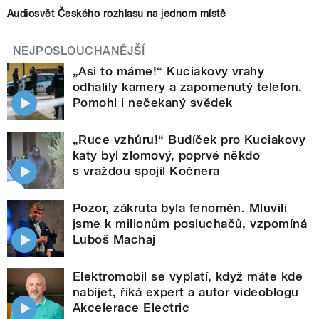
Audiosvět Českého rozhlasu na jednom místě
NEJPOSLOUCHANĚJŠÍ
„Asi to máme!“ Kuciakovy vrahy
odhalily kamery a zapomenutý telefon.
Pomohl i nečekaný svědek
„Ruce vzhůru!“ Budíček pro Kuciakovy
katy byl zlomový, poprvé někdo
s vraždou spojil Kočnera
Pozor, zákruta byla fenomén. Mluvili
jsme k milionům posluchačů, vzpomíná
Luboš Machaj
Elektromobil se vyplatí, když máte kde
nabíjet, říká expert a autor videoblogu
Akcelerace Electric