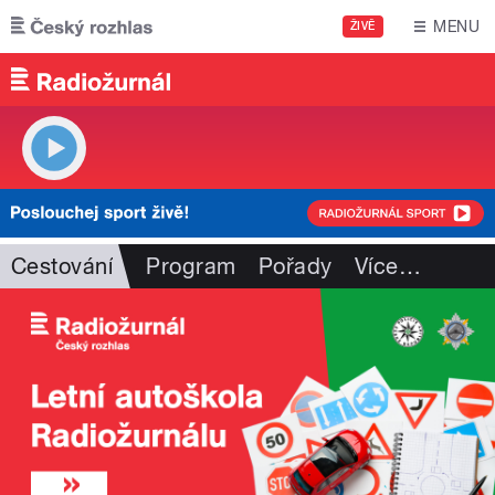
Přejít k hlavnímu obsahu
MENU
ŽIVĚ
Cestování
Program
Pořady
Více
…