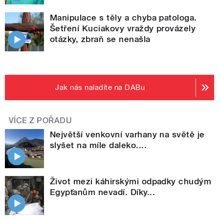
Manipulace s těly a chyba patologa.
Šetření Kuciakovy vraždy provázely
otázky, zbraň se nenašla
Jak nás naladíte na DABu
VÍCE Z POŘADU
Největší venkovní varhany na světě je
slyšet na míle daleko....
Život mezi káhirskými odpadky chudým
Egypťanům nevadí. Díky...