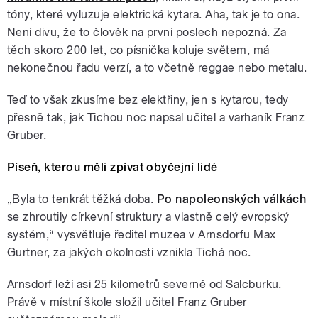
tóny, které vyluzuje elektrická kytara. Aha, tak je to ona.
Není divu, že to člověk na první poslech nepozná. Za
těch skoro 200 let, co písnička koluje světem, má
nekonečnou řadu verzí, a to včetně reggae nebo metalu.
Teď to však zkusíme bez elektřiny, jen s kytarou, tedy
přesně tak, jak Tichou noc napsal učitel a varhaník Franz
Gruber.
Píseň, kterou měli zpívat obyčejní lidé
„Byla to tenkrát těžká doba.
Po napoleonských válkách
se zhroutily církevní struktury a vlastně celý evropský
systém,“ vysvětluje ředitel muzea v Arnsdorfu Max
Gurtner, za jakých okolností vznikla Tichá noc.
Arnsdorf leží asi 25 kilometrů severně od Salcburku.
Právě v místní škole složil učitel Franz Gruber