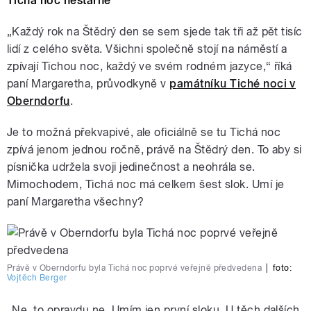
Tichá noc nestárne
„Každý rok na Štědrý den se sem sjede tak tři až pět tisíc
lidí z celého světa. Všichni společně stojí na náměstí a
zpívají Tichou noc, každý ve svém rodném jazyce,“ říká
paní Margaretha, průvodkyně v
památníku Tiché noci v
Oberndorfu
.
Je to možná překvapivé, ale oficiálně se tu Tichá noc
zpívá jenom jednou ročně, právě na Štědrý den. To aby si
písnička udržela svoji jedinečnost a neohrála se.
Mimochodem, Tichá noc má celkem šest slok. Umí je
paní Margaretha všechny?
Právě v Oberndorfu byla Tichá noc poprvé veřejně předvedena
|
foto:
Vojtěch Berger
„Ne, to opravdu ne. Umím jen první sloku. U těch dalších