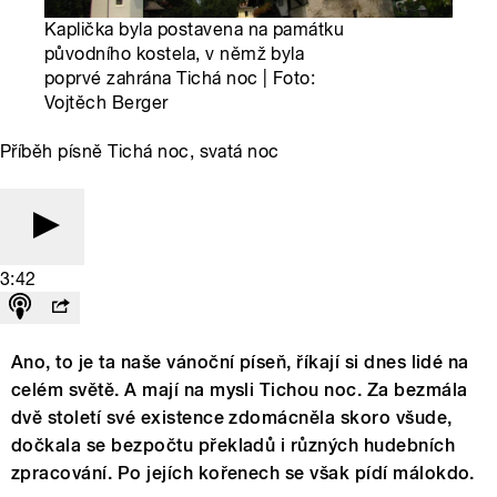
Kaplička byla postavena na památku
původního kostela, v němž byla
poprvé zahrána Tichá noc | Foto:
Vojtěch Berger
Příběh písně Tichá noc, svatá noc
3:42
Ano, to je ta naše vánoční píseň, říkají si dnes lidé na
celém světě. A mají na mysli Tichou noc. Za bezmála
dvě století své existence zdomácněla skoro všude,
dočkala se bezpočtu překladů i různých hudebních
zpracování. Po jejích kořenech se však pídí málokdo.