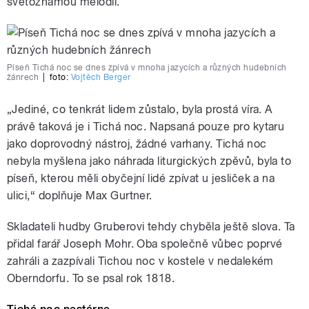
světoznámou melodii.
Píseň Tichá noc se dnes zpívá v mnoha jazycích a různých hudebních
žánrech
|
foto:
Vojtěch Berger
„Jediné, co tenkrát lidem zůstalo, byla prostá víra. A
právě taková je i Tichá noc. Napsaná pouze pro kytaru
jako doprovodný nástroj, žádné varhany. Tichá noc
nebyla myšlena jako náhrada liturgických zpěvů, byla to
píseň, kterou měli obyčejní lidé zpívat u jesliček a na
ulici,“ doplňuje Max Gurtner.
Skladateli hudby Gruberovi tehdy chyběla ještě slova. Ta
přidal farář Joseph Mohr. Oba společně vůbec poprvé
zahráli a zazpívali Tichou noc v kostele v nedalekém
Oberndorfu. To se psal rok 1818.