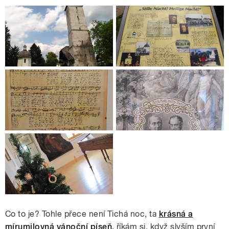
Co to je? Tohle přece není Tichá noc, ta
krásná a
mírumilovná vánoční píseň
, říkám si, když slyším první