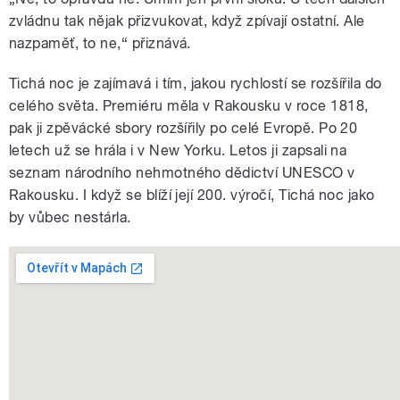
zvládnu tak nějak přizvukovat, když zpívají ostatní. Ale
nazpaměť, to ne,“ přiznává.
Tichá noc je zajímavá i tím, jakou rychlostí se rozšířila do
celého světa. Premiéru měla v Rakousku v roce 1818,
pak ji zpěvácké sbory rozšířily po celé Evropě. Po 20
letech už se hrála i v New Yorku. Letos ji zapsali na
seznam národního nehmotného dědictví UNESCO v
Rakousku. I když se blíží její 200. výročí, Tichá noc jako
by vůbec nestárla.