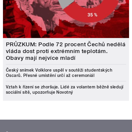
PRŮZKUM: Podle 72 procent Čechů nedělá
vláda dost proti extrémním teplotám.
Obavy mají nejvíce mladí
Český snímek Volklore uspěl v soutěži studentských
Oscarů. Přesné umístění určí až ceremoniál
Vztah k řízení se zhoršuje. Lidé za volantem běžně sledují
sociální sítě, upozorňuje Novotný