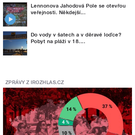
Lennonova Jahodová Pole se otevřou
veřejnosti. Někdejší...
Do vody v šatech a v děravé loďce?
Pobyt na pláži v 18....
ZPRÁVY Z IROZHLAS.CZ