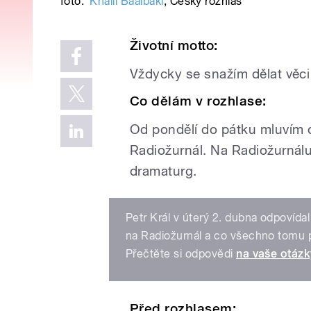
foto:
Khalil Baalbaki
,
Český rozhlas
Životní motto:
Vždycky se snažím dělat věc
Co dělám v rozhlase:
Od pondělí do pátku mluvím 
Radiožurnál. Na Radiožurnálu
dramaturg.
Petr Král v úterý 2. dubna odpovídal
na Radiožurnál a co všechno tomu p
Přečtěte si odpovědi
na vaše otázk
Před rozhlasem: