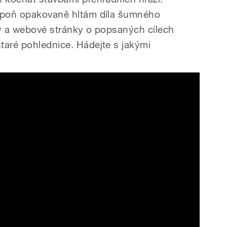
espoň opakovaně hltám díla šumného
hy a webové stránky o popsaných cílech
taré pohlednice. Hádejte s jakými
rál