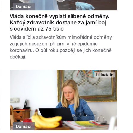
Domácí
Vláda konečně vyplatí slíbené odměny.
Každý zdravotník dostane za jarní boj
s covidem až 75 tisíc
Vláda slíbila zdravotníkům mimořádné odměny
za jejich nasazení při jarní vlně epidemie
koronaviru. O půl roku později se jich konečně
dočkají.
1 minuta
Domácí