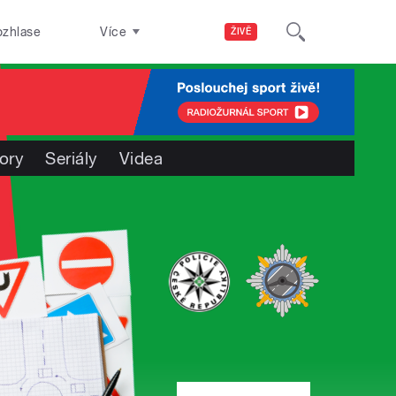
ozhlase
Více
ŽIVĚ
ory
Seriály
Videa