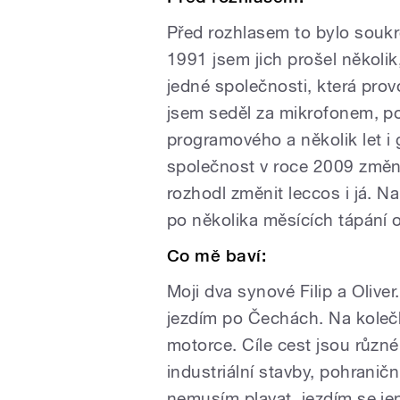
Před rozhlasem to bylo soukr
1991 jsem jich prošel několik
jedné společnosti, která prov
jsem seděl za mikrofonem, p
programového a několik let i 
společnost v roce 2009 změnil
rozhodl změnit leccos i já. Na
po několika měsících tápání 
Co mě baví:
Moji dva synové Filip a Oliver
jezdím po Čechách. Na kolečk
motorce. Cíle cest jsou různé
industriální stavby, pohranič
nemusím plavat, jezdím se je