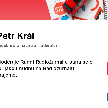
Petr Král
udební dramaturg a moderátor
oderuje Ranní Radiožurnál a stará se o
o, jakou hudbu na Radiožurnálu
rajeme.