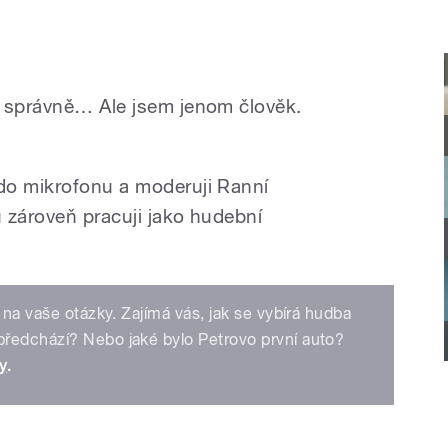
i správně… Ale jsem jenom člověk.
do mikrofonu a moderuji Ranní
 zároveň pracuji jako hudební
 na vaše otázky. Zajímá vás, jak se vybírá hudba
ředchází? Nebo jaké bylo Petrovo první auto?
y
.