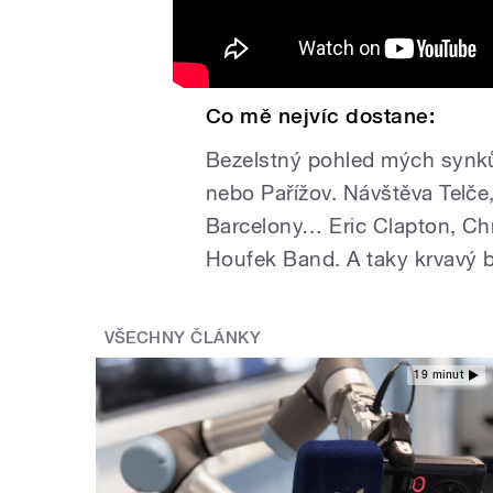
Co mě nejvíc dostane:
Bezelstný pohled mých synků
nebo Pařížov. Návštěva Telč
Barcelony… Eric Clapton, Chr
Houfek Band. A taky krvavý b
VŠECHNY ČLÁNKY
19 minut