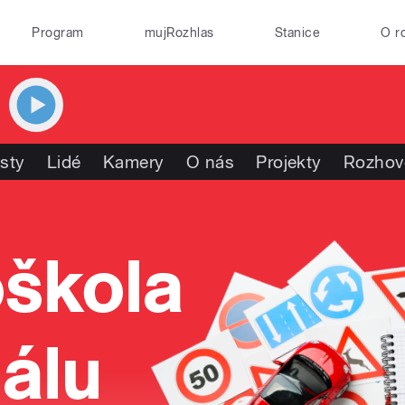
Program
mujRozhlas
Stanice
O r
isty
Lidé
Kamery
O nás
Projekty
Rozhov