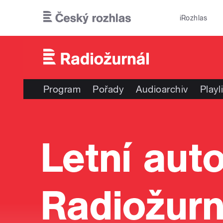
Přejít k hlavnímu obsahu
iRozhlas
Program
Pořady
Audioarchiv
Playl