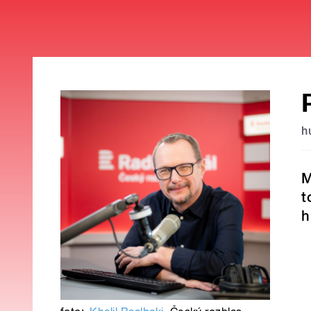
h
M
t
h