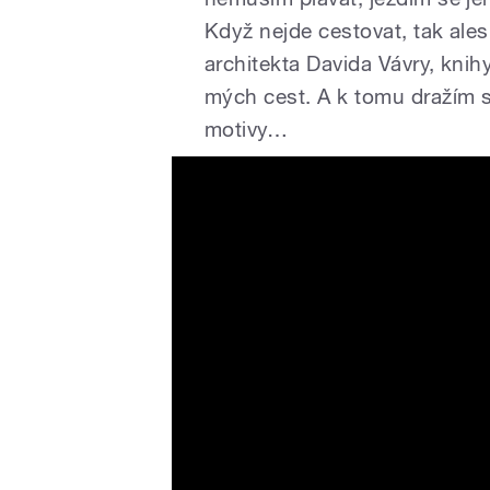
Když nejde cestovat, tak al
architekta Davida Vávry, kni
mých cest. A k tomu dražím s
motivy…
Tváře Radiožurnálu: Petr K