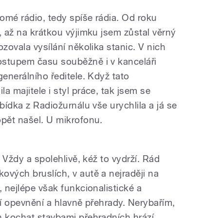
omé rádio, tedy spíše rádia. Od roku
, až na krátkou výjimku jsem zůstal věrný
ozovala vysílání několika stanic. V nich
ostupem času souběžně i v kanceláři
generálního ředitele. Když tato
a majitele i styl práce, tak jsem se
bídka z Radiožurnálu vše urychlila a já se
opět našel. U mikrofonu.
. Vždy a spolehlivě, kéž to vydrží. Rád
ových bruslích, v autě a nejraději na
, nejlépe však funkcionalistické a
ní opevnění a hlavně přehrady. Nerybařím,
n kochat stavbami přehradních hrází.