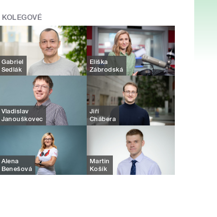
KOLEGOVÉ
Gabriel
Eliška
Sedlák
Zábrodská
Vladislav
Jiří
Janouškovec
Chábera
Alena
Martin
Benešová
Košík