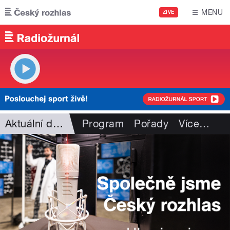
Přejít k hlavnímu obsahu
MENU
ŽIVĚ
Aktuální dění
Program
Pořady
Více
…