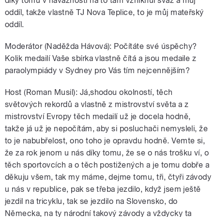
díky tomu v návaznosti na to tam vzniknul svaz a můj
oddíl, takže vlastně TJ Nova Teplice, to je můj mateřský
oddíl.
Moderátor (Naděžda Hávová): Počítáte své úspěchy?
Kolik medailí Vaše sbírka vlastně čítá a jsou medaile z
paraolympiády v Sydney pro Vás tím nejcennějším?
Host (Roman Musil): Já,shodou okolností, těch
světových rekordů a vlastně z mistrovství světa a z
mistrovství Evropy těch medailí už je docela hodně,
takže já už je nepočítám, aby si posluchači nemysleli, že
to je nabubřelost, ono toho je opravdu hodně. Vemte si,
že za rok jenom u nás díky tomu, že se o nás trošku ví, o
těch sportovcích a o těch postižených a je tomu dobře a
děkuju všem, tak my máme, dejme tomu, tři, čtyři závody
u nás v republice, pak se třeba jezdilo, když jsem ještě
jezdil na tricyklu, tak se jezdilo na Slovensko, do
Německa, na ty národní takový závody a vždycky ta