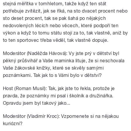
stejná měřítka v tomhletom, takže když ten stát
potřebuje zvítězit, jak se říká, na sto dvacet procent nebo
sto deset procent, tak se pak šahá po nějakých
nedovolených lécích nebo věcech, které podpoří ten
výkon a když to tomu státu stojí za to, tak vlastně, aniž by
to ten sportovec třeba věděl, tak vlastně dopuje.
Moderátor (Naděžda Hávová): Vy jste prý v dětství byl
pěkný průšvihář a Vaše maminka lituje, že si neschovala
Vaše žákovské knížky, které se skvěly samými
poznámkami. Tak jak to s Vámi bylo v dětství?
Host (Roman Musil): Tak, jak jste to řekla, protože je
pravda, že poznámky mi psal i školník a družinářka.
Opravdu jsem byl takový jako...
Moderátor (Vladimír Kroc): Vzpomenete si na nějakou
kuriózní?