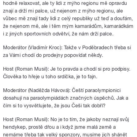
hodně relaxovat, ale ty lidi z mýho regionu mě opravdu
znají a drží mi palce, už nejenom z mýho regionu, ale
vůbec mě znají tady lidi z celý republiky už teď a doufám,
že nejenom mě, ale i těm mým kamarádům, kamarádkám
i z jiných sportovních odvětví, že nám drží palce.
Moderátor (Vladimír Kroc): Takže v Poděbradech třeba si
za Vámi chodí do prodejny popovídat někdy.
Host (Roman Musil): Je to pravda a chodí si pro podpisy.
Člověka to hřeje u toho srdíčka, je to fajn.
Moderátor (Naděžda Hávová): Čeští paraolympionici
dosahují na paraolympiádách značných úspěchů. Jak a
čím si to vysvětlujete, že jsou Češi tak dobří?
Host (Roman Musil): No je to tím, že jakoby neznají svůj
hendykep, prostě dřou a i když jsme malá země a
nemáme třeba tak velký sponzory, musíme jich shánět