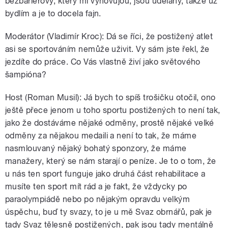
bezbariérový, který mi vyhovujou, jsou udělaný, takže už
bydlím a je to docela fajn.
Moderátor (Vladimír Kroc): Dá se říci, že postižený atlet
asi se sportováním nemůže uživit. Vy sám jste řekl, že
jezdíte do práce. Co Vás vlastně živí jako světového
šampióna?
Host (Roman Musil): Já bych to spíš trošičku otočil, ono
ještě přece jenom u toho sportu postižených to není tak,
jako že dostáváme nějaké odměny, prostě nějaké velké
odměny za nějakou medaili a není to tak, že máme
nasmlouvaný nějaký bohatý sponzory, že máme
manažery, který se nám starají o peníze. Je to o tom, že
u nás ten sport funguje jako druhá část rehabilitace a
musíte ten sport mít rád a je fakt, že vždycky po
paraolympiádě nebo po nějakým opravdu velkým
úspěchu, buď ty svazy, to je u mě Svaz obrnářů, pak je
tady Svaz tělesně postižených, pak jsou tady mentálně