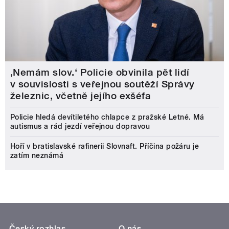
‚Nemám slov.‘ Policie obvinila pět lidí
v souvislosti s veřejnou soutěží Správy
železnic, včetně jejího exšéfa
Policie hledá devítiletého chlapce z pražské Letné. Má
autismus a rád jezdí veřejnou dopravou
Hoří v bratislavské rafinerii Slovnaft. Příčina požáru je
zatím neznámá
Český rozhlas
O nás