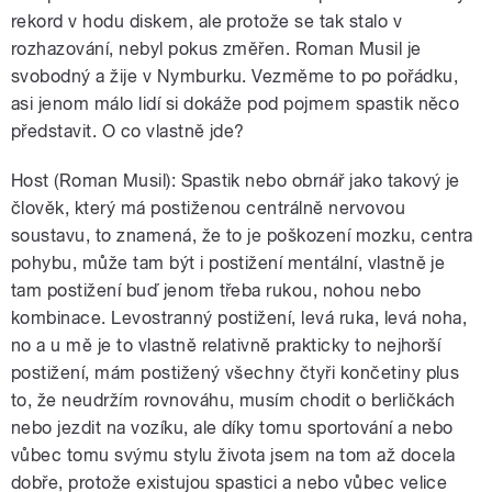
rekord v hodu diskem, ale protože se tak stalo v
rozhazování, nebyl pokus změřen. Roman Musil je
svobodný a žije v Nymburku. Vezměme to po pořádku,
asi jenom málo lidí si dokáže pod pojmem spastik něco
představit. O co vlastně jde?
Host (Roman Musil): Spastik nebo obrnář jako takový je
člověk, který má postiženou centrálně nervovou
soustavu, to znamená, že to je poškození mozku, centra
pohybu, může tam být i postižení mentální, vlastně je
tam postižení buď jenom třeba rukou, nohou nebo
kombinace. Levostranný postižení, levá ruka, levá noha,
no a u mě je to vlastně relativně prakticky to nejhorší
postižení, mám postižený všechny čtyři končetiny plus
to, že neudržím rovnováhu, musím chodit o berličkách
nebo jezdit na vozíku, ale díky tomu sportování a nebo
vůbec tomu svýmu stylu života jsem na tom až docela
dobře, protože existujou spastici a nebo vůbec velice