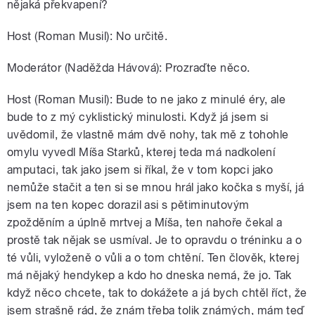
nějaká překvapení?
Host (Roman Musil): No určitě.
Moderátor (Naděžda Hávová): Prozraďte něco.
Host (Roman Musil): Bude to ne jako z minulé éry, ale
bude to z mý cyklistický minulosti. Když já jsem si
uvědomil, že vlastně mám dvě nohy, tak mě z tohohle
omylu vyvedl Míša Starků, kterej teda má nadkolení
amputaci, tak jako jsem si říkal, že v tom kopci jako
nemůže stačit a ten si se mnou hrál jako kočka s myší, já
jsem na ten kopec dorazil asi s pětiminutovým
zpožděním a úplně mrtvej a Míša, ten nahoře čekal a
prostě tak nějak se usmíval. Je to opravdu o tréninku a o
té vůli, vyloženě o vůli a o tom chtění. Ten člověk, kterej
má nějaký hendykep a kdo ho dneska nemá, že jo. Tak
když něco chcete, tak to dokážete a já bych chtěl říct, že
jsem strašně rád, že znám třeba tolik známých, mám teď