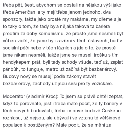
třeba pět, šest, abychom se dostali na nějakou výši jako
třeba Američani a ty mají třeba jenom jednoho, dva
sponzory, takže jako prostě my makáme, my dřeme a je
to taky o tom, že tady byla nějaká taková ta bariéra
předtím za doby komunismu, že prostě jsme nesměli být
vůbec vidět, že jsme byli zavřeni v těch ústavech, buď v
sociální péči nebo v těch lázních a jde o to, že prostě
jsme nikam nesměli, takže jsme se museli trošku s tím
hendykepem prát, byli tady schody všude, teď už, zaplať
pánbůh, to funguje, metro už začíná být bezbariérový.
Budovy nový se musejí podle zákony stavět
bezbariérový, záchody už jsou širší pro ty vozíčkáře.
Moderátor (Vladimír Kroc): To jsem se právě chtěl zeptat,
když to porovnáte, jestli třeba máte pocit, že ty bariéry v
těch nových budovách, třeba i v nové budově Českého
rozhlasu, už nejsou, ale ubývají i ve vztahu té většinové
populace k postiženým? Máte pocit, že se mění za