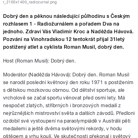
r_2100x1400_radiozurnal.png
Dobrý den a pěknou následující půlhodinu s Českým
rozhlasem 1 - Radiožurnálem a pořadem Dva na
jednoho. Zdraví Vás Vladimír Kroc a Naděžda Hávová.
Pozvání na Vinohradskou 12 tentokrát přijal 31letý
postižený atlet a cyklista Roman Musil, dobrý den.
Host (Roman Musil): Dobrý den.
Moderátor (Naděžda Hávová): Dobrý den. Roman Musil
se narodil poslední květnový den roku 1971 s postižením
s dětskou mozkovou obrnou. Od dětství sportuje, ale
vrcholově se začal sportu věnovat před osmi lety. Má
nespočet zlatých, stříbrných i bronzových medailí z
nejrůznějších mistrovství světa a dalších závodů. Předloni
ozdobil své vystoupení na paraolympiádě v Austrálii pěti
medailemi a ještě dvěma světovými rekordy, v hodu
oštěpem a vrhu koulí. Ve skutečnosti překonal i světový