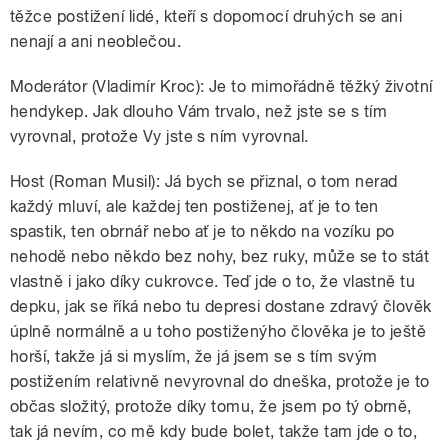
těžce postižení lidé, kteří s dopomocí druhých se ani
nenají a ani neoblečou.
Moderátor (Vladimír Kroc): Je to mimořádně těžký životní
hendykep. Jak dlouho Vám trvalo, než jste se s tím
vyrovnal, protože Vy jste s ním vyrovnal.
Host (Roman Musil): Já bych se přiznal, o tom nerad
každý mluví, ale každej ten postiženej, ať je to ten
spastik, ten obrnář nebo ať je to někdo na vozíku po
nehodě nebo někdo bez nohy, bez ruky, může se to stát
vlastně i jako díky cukrovce. Teď jde o to, že vlastně tu
depku, jak se říká nebo tu depresi dostane zdravý člověk
úplně normálně a u toho postiženýho člověka je to ještě
horší, takže já si myslím, že já jsem se s tím svým
postižením relativně nevyrovnal do dneška, protože je to
občas složitý, protože díky tomu, že jsem po tý obrně,
tak já nevím, co mě kdy bude bolet, takže tam jde o to,