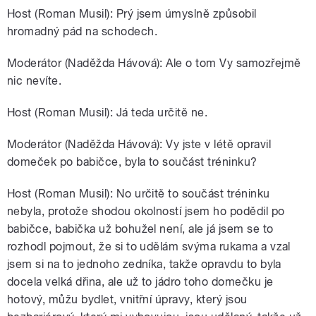
Host (Roman Musil): Prý jsem úmyslně způsobil
hromadný pád na schodech.
Moderátor (Naděžda Hávová): Ale o tom Vy samozřejmě
nic nevíte.
Host (Roman Musil): Já teda určitě ne.
Moderátor (Naděžda Hávová): Vy jste v létě opravil
domeček po babičce, byla to součást tréninku?
Host (Roman Musil): No určitě to součást tréninku
nebyla, protože shodou okolností jsem ho podědil po
babičce, babička už bohužel není, ale já jsem se to
rozhodl pojmout, že si to udělám svýma rukama a vzal
jsem si na to jednoho zedníka, takže opravdu to byla
docela velká dřina, ale už to jádro toho domečku je
hotový, můžu bydlet, vnitřní úpravy, který jsou