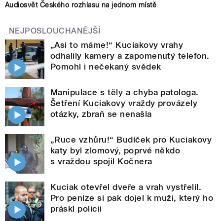
Audiosvět Českého rozhlasu na jednom místě
NEJPOSLOUCHANĚJŠÍ
„Asi to máme!“ Kuciakovy vrahy
odhalily kamery a zapomenutý telefon.
Pomohl i nečekaný svědek
Manipulace s těly a chyba patologa.
Šetření Kuciakovy vraždy provázely
otázky, zbraň se nenašla
„Ruce vzhůru!“ Budíček pro Kuciakovy
katy byl zlomový, poprvé někdo
s vraždou spojil Kočnera
Kuciak otevřel dveře a vrah vystřelil.
Pro peníze si pak dojel k muži, který ho
práskl policii