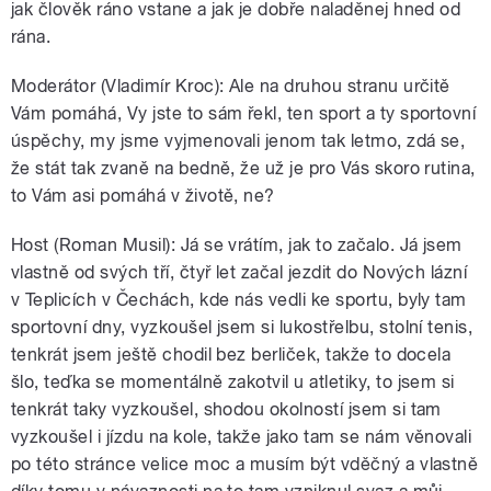
jak člověk ráno vstane a jak je dobře naladěnej hned od
rána.
Moderátor (Vladimír Kroc): Ale na druhou stranu určitě
Vám pomáhá, Vy jste to sám řekl, ten sport a ty sportovní
úspěchy, my jsme vyjmenovali jenom tak letmo, zdá se,
že stát tak zvaně na bedně, že už je pro Vás skoro rutina,
to Vám asi pomáhá v životě, ne?
Host (Roman Musil): Já se vrátím, jak to začalo. Já jsem
vlastně od svých tří, čtyř let začal jezdit do Nových lázní
v Teplicích v Čechách, kde nás vedli ke sportu, byly tam
sportovní dny, vyzkoušel jsem si lukostřelbu, stolní tenis,
tenkrát jsem ještě chodil bez berliček, takže to docela
šlo, teďka se momentálně zakotvil u atletiky, to jsem si
tenkrát taky vyzkoušel, shodou okolností jsem si tam
vyzkoušel i jízdu na kole, takže jako tam se nám věnovali
po této stránce velice moc a musím být vděčný a vlastně