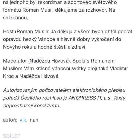
na jednoho byl rekordman a sportovec světového
formátu Roman Musil, děkujeme za rozhovor. Na
shledanou.
Host (Roman Musil): Já děkuju a všem bych chtěl popřát
opravdu hezký Vánoce a hlavně dobrý vykročení do
Novýho roku a hodně štěstí a zdraví.
Moderátor (Naděžda Hávová): Spolu s Romanem
Musilem Vám krásné vánoční svátky přejí také Vladimír
Kroc a Naděžda Hávová.
Autorizovaným pořizovatelem elektronického přepisu
pořadů Českého rozhlasu je
ANOPRESS IT, a.s.
Texty
neprocházejí korekturou.
autoři:
vlk
,
nah