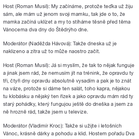
Host (Roman Musil): My začínáme, protože teďka už žiju
sám, ale mám už jenom svoji mamku, tak jde o to, že
mamka začíná uklízet a my to stíháme těsně před těma
Vánocema dva dny do Štědrýho dne.
Moderátor (Naděžda Hávová): Takže dneska už je
naklizeno a zítra už to může naostro začít.
Host (Roman Musil): Já si myslím, že tak to nějak funguje
a jinak jsem rád, že nemusím jít na trénink, že opravdu ty
tři, čtyři dny opravdu absolutně vysadím a pak je to znát
na váze, protože si dáme ten salát, toho kapra, nějakou
tu klobásku a nějaký ten řízek a jako opravdu mám rád ty
starý pohádky, který fungujou ještě do dneška a jsem za
ně hrozně rád, takže jsem u televize.
Moderátor (Vladimír Kroc): Takže si užijte i letošních
Vánoc, krásně dárky a pohodu a klid. Hostem pořadu Dva