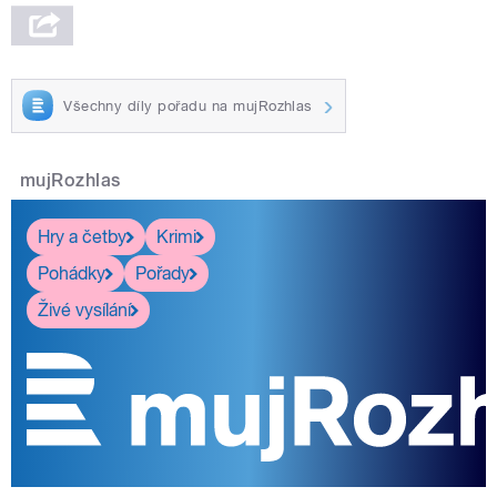
Všechny díly pořadu na mujRozhlas
mujRozhlas
Hry a četby
Krimi
Pohádky
Pořady
Živé vysílání