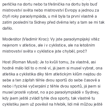
perlička na dortu nebo ta třešnička na dortu bylo buď
mistrovství světa nebo mistrovství Evropy a jednou za
čtyři roky paraolympiáda, u mě byla ta první vlastně a
zatím poslední ta Sidney před dvěma lety a tam se mi tak
dařilo.
Moderátor (Vladimír Kroc): Vy jste paraolympijský vítěz
nejenom v atletice, ale i v cyklistice, ale na letošním
mistrovství světa v cyklistice jste chyběl, proč?
Host (Roman Musil): Je to kvůli tomu, že vlastně, asi
hodně málo lidí to o mně ví, já jsem si musel vybrat, ona
atletika a cyklistika díky těm atletickým kilům nejdou do
sebe a ten zápřah těhle dvou sportů do sebe časově a
nebo i fyzické vyčerpání z těhle dvou sportů, já jsem si
musel prostě vybrat, no a po paraolympiádě v Sydney,
kdy jsem ještě zvládl tyhle dva sporty, tak vlastně tu
cyklistiku jsem už pověsil na hřebík, lidi mě můžou ještě