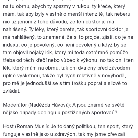
na tu obrnu, abych ty spazmy v rukou, ty křeče, který
mám, tak aby byly vlastně o menší intenzitě, tak neberu
nic už jenom z toho důvodu, že ten doktor je má
nahlášený. Ty léky, který berete, tak sportovní doktor je
má nahlášený, to znamená, že si to projde, zjistí, co je na
indexu, co je povolený, co není povolený a když by se
tam objevil nějaký lék, který mi teda extrémně pomůže
třeba od těch křečí nebo vůbec k výkonu, no tak oni i ten
lék, který mám na obrnu, tak oni dva dny před závodem
úplně vyškrtnou, takže byl bych relativně v nevýhodě,
pro mě je jednodušší se s tím trošku poprat a silově to
zvládat.
Moderátor (Naděžda Hávová): A jsou známé ve světě
nějaké případy dopingu u postižených sportovců?
Host (Roman Musil): Je to daný politikou, ten sport, který
funguje vlastně jako u zdravých, tak my jsme převzali