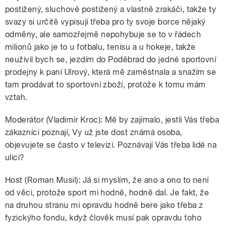
postižený, sluchově postižený a vlastně zrakáči, takže ty
svazy si určitě vypisují třeba pro ty svoje borce nějaký
odměny, ale samozřejmě nepohybuje se to v řádech
milionů jako je to u fotbalu, tenisu a u hokeje, takže
neuživil bych se, jezdím do Poděbrad do jedné sportovní
prodejny k paní Ulrový, která mě zaměstnala a snažím se
tam prodávat to sportovní zboží, protože k tomu mám
vztah.
Moderátor (Vladimír Kroc): Mě by zajímalo, jestli Vás třeba
zákazníci poznají, Vy už jste dost známá osoba,
objevujete se často v televizi. Poznávají Vás třeba lidé na
ulici?
Host (Roman Musil): Já si myslím, že ano a ono to není
od věci, protože sport mi hodně, hodně dal. Je fakt, že
na druhou stranu mi opravdu hodně bere jako třeba z
fyzickýho fondu, když člověk musí pak opravdu toho