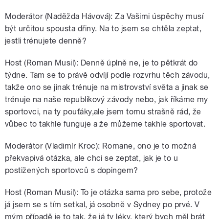
Moderátor (Naděžda Hávová): Za Vašimi úspěchy musí
být určitou spousta dřiny. Na to jsem se chtěla zeptat,
jestli trénujete denně?
Host (Roman Musil): Denně úplně ne, je to pětkrát do
týdne. Tam se to právě odvíjí podle rozvrhu těch závodu,
takže ono se jinak trénuje na mistrovství světa a jinak se
trénuje na naše republikový závody nebo, jak říkáme my
sportovci, na ty pouťáky,ale jsem tomu strašně rád, že
vůbec to takhle funguje a že můžeme takhle sportovat.
Moderátor (Vladimír Kroc): Romane, ono je to možná
překvapivá otázka, ale chci se zeptat, jak je to u
postižených sportovců s dopingem?
Host (Roman Musil): To je otázka sama pro sebe, protože
já jsem se s tím setkal, já osobně v Sydney po prvé. V
mým případě je to tak, že já ty léky, který bych měl brát