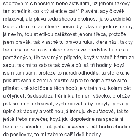
sportovním činnostem nebo aktivitám, už jenom takový
ten strečink, co k tý atletice patří. Plavání, aby člověk
relaxoval, ale plavu teda shodou okolností jako zednická
lžíce. Jde o to, že člověk nesmí být vlastně jednostranný,
já nevím, tou atletikou zatěžovat jenom třeba, protože
jsem pravák, tak vlastně tu pravou ruku, která hází, tak ty
tréninky, on si to asi nikdo nedokáže představit u nás u
postižených, třeba v mým případě, když vlastně házím ze
sedu, tak mi to zabírá tak dvě a půl až tři hodiny, když
jsem tam sám, protože to nářadí odhodíte, ta stolička je
přikurtovaná k zemi a musíte si pro to dojít a zase si to
přinést k té stoličce a těch hodů je v tréninku kolem pět
a čtyřicet, šedesáti za trénink a to není všecko, protože
pak se musí relaxovat, vystrečovat, aby nebyly ty svaly
úplně zkrácený a většinou já trénuju dvoufázově, takže
ještě třeba navečer, když jdu dopoledne na speciální
trénink s nářadím, tak ještě navečer v pět hodin chodím
do posilovny, to mi zabere další dvě hodiny.