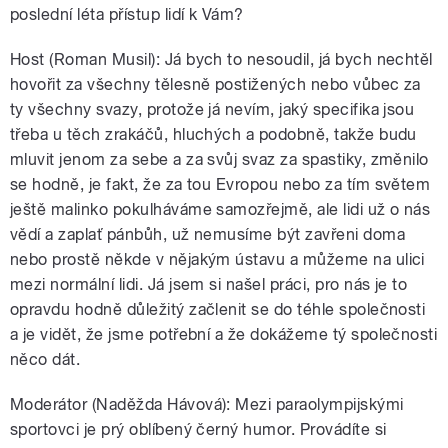
poslední léta přístup lidí k Vám?
Host (Roman Musil): Já bych to nesoudil, já bych nechtěl
hovořit za všechny tělesně postižených nebo vůbec za
ty všechny svazy, protože já nevím, jaký specifika jsou
třeba u těch zrakáčů, hluchých a podobně, takže budu
mluvit jenom za sebe a za svůj svaz za spastiky, změnilo
se hodně, je fakt, že za tou Evropou nebo za tím světem
ještě malinko pokulháváme samozřejmě, ale lidi už o nás
vědí a zaplať pánbůh, už nemusíme být zavřeni doma
nebo prostě někde v nějakým ústavu a můžeme na ulici
mezi normální lidi. Já jsem si našel práci, pro nás je to
opravdu hodně důležitý začlenit se do téhle společnosti
a je vidět, že jsme potřební a že dokážeme tý společnosti
něco dát.
Moderátor (Naděžda Hávová): Mezi paraolympijskými
sportovci je prý oblíbený černý humor. Provádíte si