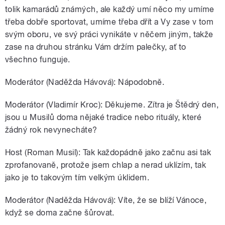
tolik kamarádů známých, ale každý umí něco my umíme
třeba dobře sportovat, umíme třeba dřít a Vy zase v tom
svým oboru, ve svý práci vynikáte v něčem jiným, takže
zase na druhou stránku Vám držím palečky, ať to
všechno funguje.
Moderátor (Naděžda Hávová): Nápodobně.
Moderátor (Vladimír Kroc): Děkujeme. Zítra je Štědrý den,
jsou u Musilů doma nějaké tradice nebo rituály, které
žádný rok nevynecháte?
Host (Roman Musil): Tak každopádně jako začnu asi tak
zprofanovaně, protože jsem chlap a nerad uklízím, tak
jako je to takovým tím velkým úklidem.
Moderátor (Naděžda Hávová): Víte, že se blíží Vánoce,
když se doma začne šůrovat.